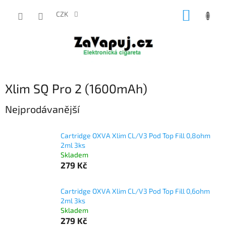
Přejít
NÁKUP
na
CZK
obsah
KOŠÍK
Xlim SQ Pro 2 (1600mAh)
Nejprodávanější
Cartridge OXVA Xlim CL/V3 Pod Top Fill 0,8ohm
2ml 3ks
Skladem
279 Kč
Cartridge OXVA Xlim CL/V3 Pod Top Fill 0,6ohm
2ml 3ks
Skladem
279 Kč