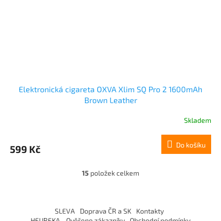
Elektronická cigareta OXVA Xlim SQ Pro 2 1600mAh
Brown Leather
Skladem
Do košíku
599 Kč
15
položek celkem
O
v
l
Z
á
á
SLEVA
Doprava ČR a SK
Kontakty
d
p
HEUREKA - Ověřeno zákazníky
Obchodní podmínky