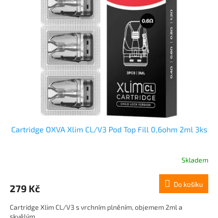
Cartridge OXVA Xlim CL/V3 Pod Top Fill 0,6ohm 2ml 3ks
Skladem
Do košíku
279 Kč
Cartridge Xlim CL/V3 s vrchním plněním, objemem 2ml a
skvělým...