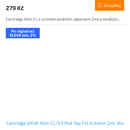
Do košíku
279 Kč
Cartridge Xlim CL s vrchním plněním, objemem 2ml a skvělým...
Po registraci
SLEVA min. 2%
Cartridge OXVA Xlim CL/V3 Pod Top Fill 0,4ohm 2ml 3ks