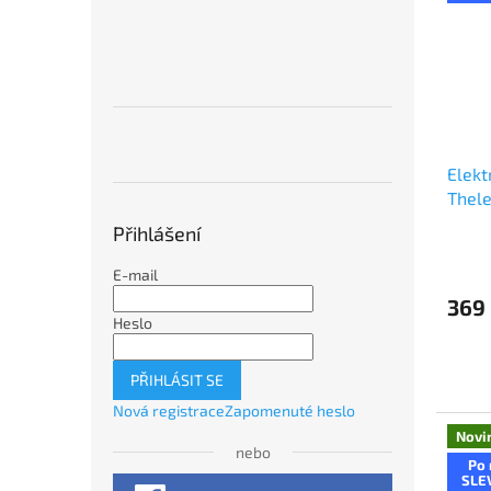
Elekt
Thel
Carbo
Přihlášení
E-mail
369
Heslo
PŘIHLÁSIT SE
Nová registrace
Zapomenuté heslo
Novi
nebo
Po 
SLE