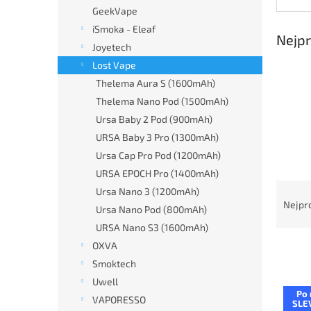
n
GeekVape
e
iSmoka - Eleaf
l
Nejpr
Joyetech
Lost Vape
Thelema Aura S (1600mAh)
Thelema Nano Pod (1500mAh)
Ursa Baby 2 Pod (900mAh)
URSA Baby 3 Pro (1300mAh)
Ursa Cap Pro Pod (1200mAh)
URSA EPOCH Pro (1400mAh)
Ř
Ursa Nano 3 (1200mAh)
a
Nejpr
Ursa Nano Pod (800mAh)
z
URSA Nano S3 (1600mAh)
e
OXVA
n
í
Smoktech
p
Uwell
V
r
Po 
ý
VAPORESSO
SLE
o