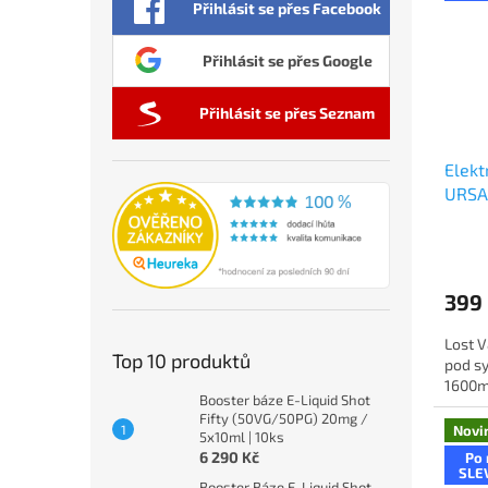
Přihlásit se přes Facebook
Přihlásit se přes Google
Přihlásit se přes Seznam
Elekt
URSA
Silk
399
Lost 
Top 10 produktů
pod sy
1600mA
Booster báze E-Liquid Shot
Fifty (50VG/50PG) 20mg /
Novi
5x10ml | 10ks
6 290 Kč
Po 
SLE
Booster Báze E-Liquid Shot