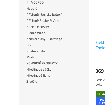
p
VOOPOO
d
i
Náplně
u
s
k
Příchutě klasické balení
p
t
Příchutě Shake & Vape
r
ů
Báze a Booster
o
d
Clearomizéry
u
Žhavící hlavy - Cartridge
Elekt
k
DIY
Thel
t
Příslušenství
Weav
ů
Mody
KONOPNÉ PRODUKTY
Nikotinové sáčky
369
Nikotinové filmy
Lost V
Značky
výkonn
Novi
Po 
SLE