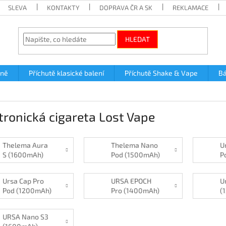
SLEVA
KONTAKTY
DOPRAVA ČR A SK
REKLAMACE
HLEDAT
lně
Příchutě klasické balení
Příchutě Shake & Vape
Bá
tronická cigareta Lost Vape
Thelema Aura
Thelema Nano
U
S (1600mAh)
Pod (1500mAh)
P
Ursa Cap Pro
URSA EPOCH
U
Pod (1200mAh)
Pro (1400mAh)
(
URSA Nano S3