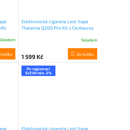
Vape
Elektronická cigareta Lost Vape
mAh
Thelema Q200 Pro Kit s Centaurus
Sub Ohm Tank V2 (Shadow
Skladem
Skladem
Guardian)
 košíku
Do košíku
1 599 Kč
Po registraci
SLEVA min. 2%
Vape
Elektronická cigareta Lost Vape