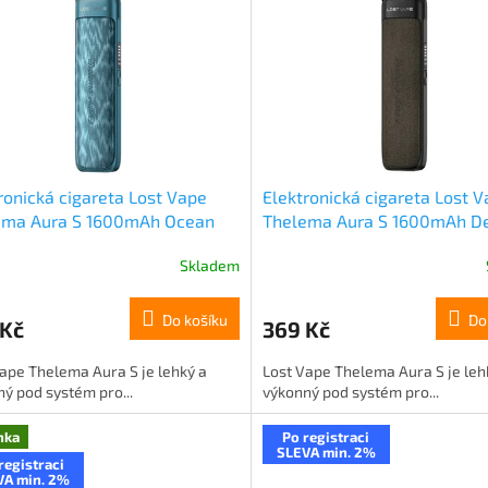
ronická cigareta Lost Vape
Elektronická cigareta Lost 
ema Aura S 1600mAh Ocean
Thelema Aura S 1600mAh D
e
Espresso
Skladem
Do košíku
Do
 Kč
369 Kč
ape Thelema Aura S je lehký a
Lost Vape Thelema Aura S je leh
ý pod systém pro...
výkonný pod systém pro...
nka
Po registraci
SLEVA min. 2%
registraci
VA min. 2%