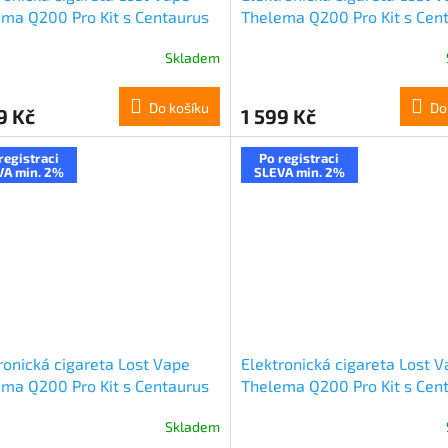
ma Q200 Pro Kit s Centaurus
Thelema Q200 Pro Kit s Cen
hm Tank V2 (Midnight
Sub Ohm Tank V2 (Jungle N
Skladem
or)
Do košíku
Do
9 Kč
1 599 Kč
registraci
Po registraci
VA min. 2%
SLEVA min. 2%
ronická cigareta Lost Vape
Elektronická cigareta Lost 
ma Q200 Pro Kit s Centaurus
Thelema Q200 Pro Kit s Cen
hm Tank V2 (Dark Guardian)
Sub Ohm Tank V2 (Armor Kni
Skladem