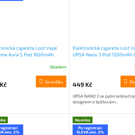
ronická cigareta Lost Vape
Elektronická cigareta Lost 
ema Aura S Pod 1600mAh
URSA Nano 3 Pod 1200mAh G
n Silver
Blue
Skladem
Do košíku
Do
 Kč
449 Kč
URSA NANO 3 se pyšní jedinečn
designem a špičkovým...
nka
Novinka
registraci
Po registraci
VA min. 2%
SLEVA min. 2%