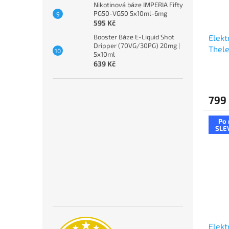
Nikotinová báze IMPERIA Fifty
PG50-VG50 5x10ml-6mg
595 Kč
Booster Báze E-Liquid Shot
Elekt
Dripper (70VG/30PG) 20mg |
Thel
5x10ml
Silve
639 Kč
799
Po 
SLE
Elekt