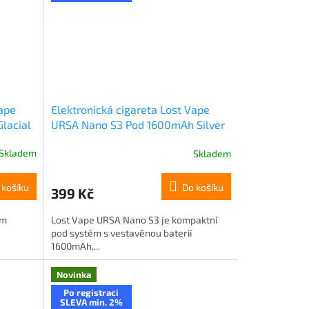
Vape
Elektronická cigareta Lost Vape
lacial
URSA Nano S3 Pod 1600mAh Silver
Silk
Skladem
Skladem
 košíku
Do košíku
399 Kč
ým
Lost Vape URSA Nano S3 je kompaktní
pod systém s vestavěnou baterií
1600mAh,...
Novinka
Po registraci
SLEVA min. 2%