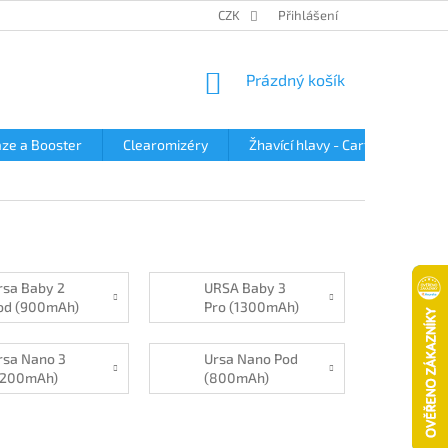
OBCHODNÍ PODMÍNKY
PODMÍNKY OCHRANY OSOBNÍCH ÚDAJŮ
CZK
Přihlášení
NÁKUPNÍ
Prázdný košík
KOŠÍK
ze a Booster
Clearomizéry
Žhavící hlavy - Cartridge
rsa Baby 2
URSA Baby 3
od (900mAh)
Pro (1300mAh)
rsa Nano 3
Ursa Nano Pod
1200mAh)
(800mAh)