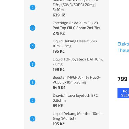
Fifty (50VG/50PG) 20mg |
5x10ml
639 Kč
Cartridge OXVA Xlim CL/V3
Pod Top Fill 0,8ohm 2ml 3ks
279 Kč
Liquid Dekang Desert Ship
Elekt
10ml - 3mg
Thel
195 Kč
Rippl
Liquid TOP Joyetech DAF 10ml
- 6mg
199 Kč
Booster IMPERIA Fifty PG50-
799
VG50 5x10ml-20mg
649 Kč
Po 
SLE
Žhavící hlava Joyetech BFC
0,8ohm
69 Kč
Liquid Dekang Menthol 10ml -
6mg (Mentol)
195 Kč