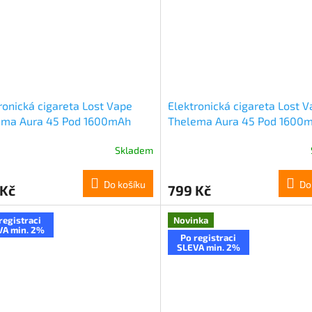
ronická cigareta Lost Vape
Elektronická cigareta Lost 
ema Aura 45 Pod 1600mAh
Thelema Aura 45 Pod 1600
e Pink
Dark Green
Skladem
Do košíku
Do
 Kč
799 Kč
registraci
Novinka
VA min. 2%
Po registraci
SLEVA min. 2%