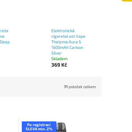
areta
Elektronická
ema
cigaretaLost Vape
 Deep
Thelema Aura S
1600mAh Carbon
Silver
Skladem
369 Kč
71
položek celkem
Po registraci
SLEVA min. 2%