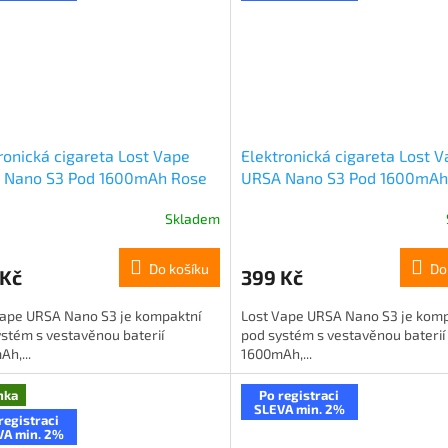
ronická cigareta Lost Vape
Elektronická cigareta Lost 
 Nano S3 Pod 1600mAh Rose
URSA Nano S3 Pod 1600mAh
Carbon Fiber
Skladem
Do košíku
Do
 Kč
399 Kč
Vape URSA Nano S3 je kompaktní
Lost Vape URSA Nano S3 je komp
stém s vestavěnou baterií
pod systém s vestavěnou baterií
h,...
1600mAh,...
nka
Po registraci
SLEVA min. 2%
registraci
VA min. 2%