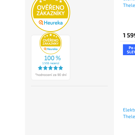
Thele
Sub O
Warri
1 59
Po 
SLE
Elekt
Thele
Sub O