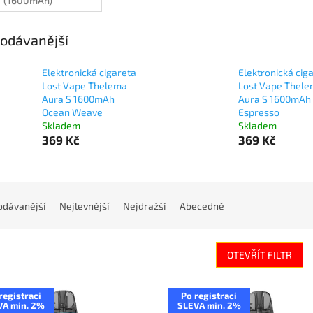
(1600mAh)
odávanější
Elektronická cigareta
Elektronická cig
Lost Vape Thelema
Lost Vape Thel
Aura S 1600mAh
Aura S 1600mAh
Ocean Weave
Espresso
Skladem
Skladem
369 Kč
369 Kč
odávanější
Nejlevnější
Nejdražší
Abecedně
OTEVŘÍT FILTR
registraci
Po registraci
VA min. 2%
SLEVA min. 2%