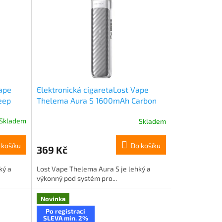
Vape
Elektronická cigaretaLost Vape
eep
Thelema Aura S 1600mAh Carbon
Silver
Skladem
Skladem
 košíku
Do košíku
369 Kč
ký a
Lost Vape Thelema Aura S je lehký a
výkonný pod systém pro...
Novinka
Po registraci
SLEVA min. 2%