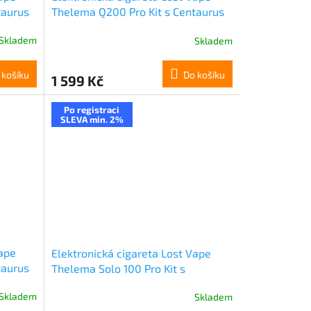
taurus
Thelema Q200 Pro Kit s Centaurus
omad)
Sub Ohm Tank V2 (Desert Defender)
Skladem
Skladem
 košíku
Do košíku
1 599 Kč
Po registraci
SLEVA min. 2%
Vape
Elektronická cigareta Lost Vape
taurus
Thelema Solo 100 Pro Kit s
ght)
Centaurus Sub Ohm Tank V2 (Wavy
Skladem
Skladem
Silver)