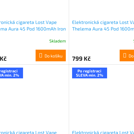
ronická cigareta Lost Vape
Elektronická cigareta Lost 
ema Aura 45 Pod 1600mAh Iron
Thelema Aura 45 Pod 1600
r
Carbon Black
Skladem
Do košíku
Do
 Kč
799 Kč
registraci
Po registraci
VA min. 2%
SLEVA min. 2%
ronická cigareta Lost Vape
Elektronická cigareta Lost 