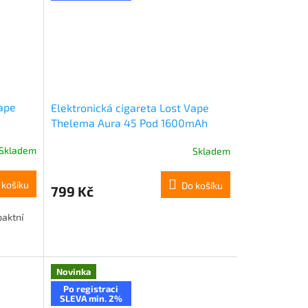
Vape
Elektronická cigareta Lost Vape
Thelema Aura 45 Pod 1600mAh
Cyber Purple
Skladem
Skladem
 košíku
Do košíku
799 Kč
aktní
Novinka
Po registraci
SLEVA min. 2%