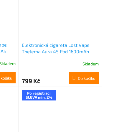
Vape
Elektronická cigareta Lost Vape
mAh
Thelema Aura 45 Pod 1600mAh
Dazzle Black
Skladem
Skladem
 košíku
Do košíku
799 Kč
Po registraci
SLEVA min. 2%