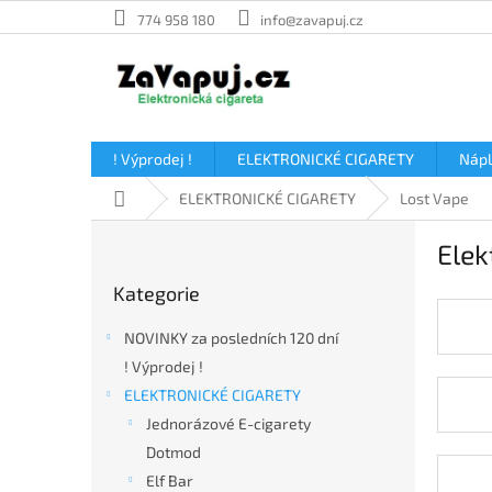
Přejít
774 958 180
info@zavapuj.cz
na
obsah
! Výprodej !
ELEKTRONICKÉ CIGARETY
Náp
Domů
ELEKTRONICKÉ CIGARETY
Lost Vape
P
Elek
o
Přeskočit
s
Kategorie
kategorie
t
r
NOVINKY za posledních 120 dní
a
! Výprodej !
n
ELEKTRONICKÉ CIGARETY
n
í
Jednorázové E-cigarety
p
Dotmod
a
Elf Bar