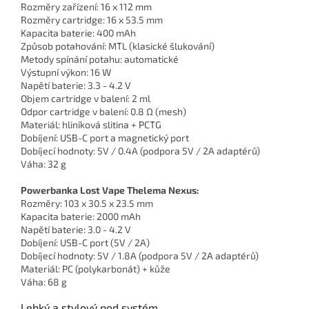
Rozměry zařízení: 16 x 112 mm
Rozměry cartridge: 16 x 53.5 mm
Kapacita baterie: 400 mAh
Způsob potahování: MTL (klasické šlukování)
Metody spínání potahu: automatické
Výstupní výkon: 16 W
Napětí baterie: 3.3 - 4.2 V
Objem cartridge v balení: 2 ml
Odpor cartridge v balení: 0.8 Ω (mesh)
Materiál: hliníková slitina + PCTG
Dobíjení: USB-C port a magnetický port
Dobíjecí hodnoty: 5V / 0.4A (podpora 5V / 2A adaptérů)
Váha: 32 g
Powerbanka Lost Vape Thelema Nexus:
Rozměry: 103 x 30.5 x 23.5 mm
Kapacita baterie: 2000 mAh
Napětí baterie: 3.0 - 4.2 V
Dobíjení: USB-C port (5V / 2A)
Dobíjecí hodnoty: 5V / 1.8A (podpora 5V / 2A adaptérů)
Materiál: PC (polykarbonát) + kůže
Váha: 68 g
Lehký a stylový pod systém