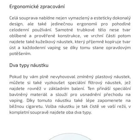
Ergonomické zpracování
Celá souprava nabídne nejen vymazlený a esteticky dokonalý
design, ale také jedinečnou ergonomii pro pohodlné
celodenní používání. Samotné trubkové tělo nese tvar
oblíbené a prověřené konstrukce, ve vrchní části potom
najdete také kuželkový náustek, který příjemně kopíruje tvar
úst a každodenní vaping se díky tomu stane opravdovým
potěšením.
Dva typy náustku
Pokud by vám plně nevyhovoval zmíněný plastový náustek,
můžete si také vyzkoušet speciální filtrový náustek, jež
najdete rovněž v základním balení. Ten přináší speciální
bavlněný materiál a slouží pro usnadnění přechodu na
vaping. Díky tomuto náustku také lépe zapomenete na
běžnou cigaretu. Volba náustku je tak čistě ve vaší režii, v
kompletní soupravě najdete oba dva typy.