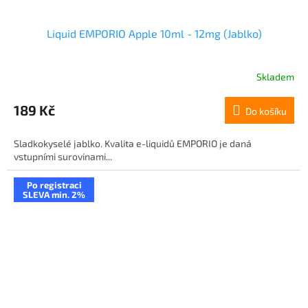
Liquid EMPORIO Apple 10ml - 12mg (Jablko)
Skladem
189 Kč
Do košíku
Sladkokyselé jablko. Kvalita e-liquidů EMPORIO je daná
vstupními surovinami...
Po registraci
SLEVA min. 2%