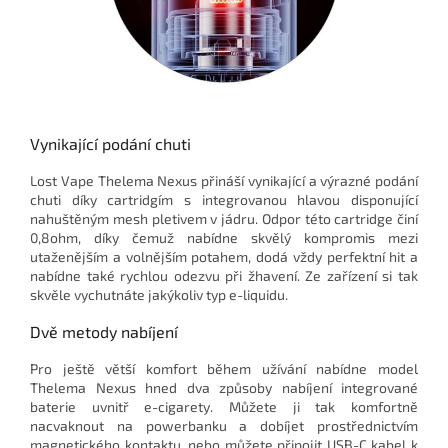
Vynikající podání chuti
Lost Vape Thelema Nexus přináší vynikající a výrazné podání
chuti díky cartridgím s integrovanou hlavou disponující
nahuštěným mesh pletivem v jádru. Odpor této cartridge činí
0,8ohm, díky čemuž nabídne skvělý kompromis mezi
utaženějším a volnějším potahem, dodá vždy perfektní hit a
nabídne také rychlou odezvu při žhavení. Ze zařízení si tak
skvěle vychutnáte jakýkoliv typ e-liquidu.
Dvě metody nabíjení
Pro ještě větší komfort během užívání nabídne model
Thelema Nexus hned dva způsoby nabíjení integrované
baterie uvnitř e-cigarety. Můžete ji tak komfortně
nacvaknout na powerbanku a dobíjet prostřednictvím
magnetického kontaktu, nebo můžete připojit USB-C kabel k