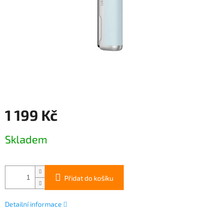
1 199 Kč
Měrná
Skladem
cena:
Přidat do košíku
Detailní informace