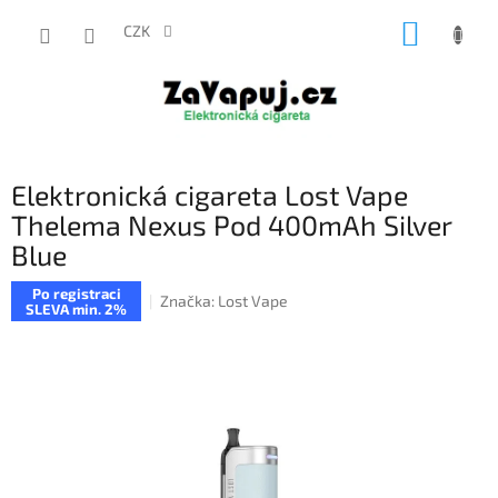
Přejít
NÁKUP
na
CZK
obsah
KOŠÍK
Elektronická cigareta Lost Vape
Thelema Nexus Pod 400mAh Silver
Blue
Po registraci
Značka:
Lost Vape
SLEVA min. 2%