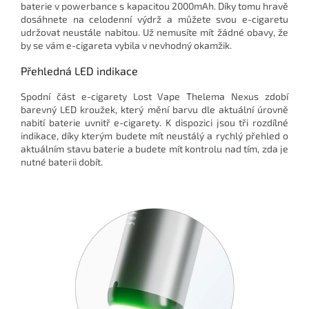
baterie v powerbance s kapacitou 2000mAh. Díky tomu hravě
dosáhnete na celodenní výdrž a můžete svou e-cigaretu
udržovat neustále nabitou. Už nemusíte mít žádné obavy, že
by se vám e-cigareta vybila v nevhodný okamžik.
Přehledná LED indikace
Spodní část e-cigarety Lost Vape Thelema Nexus zdobí
barevný LED kroužek, který mění barvu dle aktuální úrovně
nabití baterie uvnitř e-cigarety. K dispozici jsou tři rozdílné
indikace, díky kterým budete mít neustálý a rychlý přehled o
aktuálním stavu baterie a budete mít kontrolu nad tím, zda je
nutné baterii dobít.