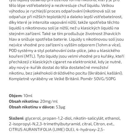
tělo lépe vstřebatelný a nezkresluje chuť liquidu. Velkou
výhodou je rychlejší proces odpařování (nikotinová sůl se
odpařuje při nižších teplotách) a daleko lepší vstřebatelnost,
díky které je intenzita vapování nižší, takže spotřeba těchto
liquidů s nikotinovou solí je nižší, než u klasických liquidů na
stejném zařízení. Také se tím prodlužuje životnost žhavících
hlav a snižuje spotřeba baterie. Liquidy s nikotinovou solí jsou
nejvíce vhodné pro zařízení s vyšším odporem (1ohm a více),
POD systémy a styl potahování ústa-plíce, jako u klasického
kouření (MTL). Tyto liquidy jsou velmi vhodné pro kuřáky, kteří
přecházejí z klasických cigaret na elektronické, kdy je nutné,
aby nový e-kuřák dostal do těla dostatečné množství
nikotinu, bez jakéhokoli dráždivého pocitu (škrábání, kašlání).
Kompletně vyráběny ve Velké Británii. Poměr 50VG/50PG
Objem:
10ml
Obsah nikotinu:
20mg/ml
Obsah nikotinu v dávce:
53μg
Složení:
glycerol, propan-1,2-diol, nikotin-salicylát, ethanol,
2-isopropyl-N,2,3-trimethylbutyramid, citral, Citron, ext.,
CITRUS AURANTIFOLIA (LIME) OLEJ, 4-hydroxy-2,5-