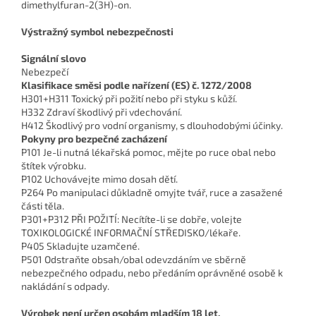
dimethylfuran-2(3H)-on.
Výstražný symbol nebezpečnosti
Signální slovo
Nebezpečí
Klasifikace směsi podle nařízení (ES) č. 1272/2008
H301+H311 Toxický při požití nebo při styku s kůží.
H332 Zdraví škodlivý při vdechování.
H412 Škodlivý pro vodní organismy, s dlouhodobými účinky.
Pokyny pro bezpečné zacházení
P101 Je-li nutná lékařská pomoc, mějte po ruce obal nebo
štítek výrobku.
P102 Uchovávejte mimo dosah dětí.
P264 Po manipulaci důkladně omyjte tvář, ruce a zasažené
části těla.
P301+P312 PŘI POŽITÍ: Necítíte-li se dobře, volejte
TOXIKOLOGICKÉ INFORMAČNÍ STŘEDISKO/lékaře.
P405 Skladujte uzamčené.
P501 Odstraňte obsah/obal odevzdáním ve sběrně
nebezpečného odpadu, nebo předáním oprávněné osobě k
nakládání s odpady.
Výrobek není určen osobám mladším 18 let.