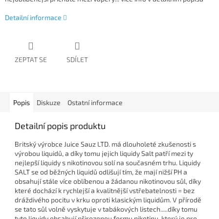
Detailní informace
ZEPTAT SE
SDÍLET
Popis
Diskuze
Ostatní informace
Detailní popis produktu
Britský výrobce Juice Sauz LTD. má dlouholeté zkušenosti s
výrobou liquidů, a díky tomu jejich liquidy Salt patří mezi ty
nejlepší liquidy s nikotinovou solí na současném trhu. Liquidy
SALT se od běžných liquidů odlišují tím, že mají nižší PH a
obsahují stále více oblíbenou a žádanou nikotinovou sůl, díky
které dochází k rychlejší a kvalitnější vstřebatelnosti = bez
dráždivého pocitu v krku oproti klasickým liquidům. V přírodě
se tato sůl volně vyskytuje v tabákových listech.....díky tomu
tyto liquidy obsahují přirozenou formu nikotinu, který je pro