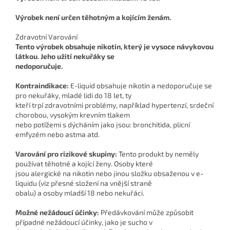
Výrobek není určen těhotným a kojícím ženám.
Zdravotní Varování
Tento výrobek obsahuje nikotin, který je vysoce návykovou
látkou. Jeho užití nekuřáky se
nedoporučuje.
Kontraindikace:
E-liquid obsahuje nikotin a nedoporučuje se
pro nekuřáky, mladé lidi do 18 let, ty
kteří trpí zdravotními problémy, například hypertenzí, srdeční
chorobou, vysokým krevním tlakem
nebo potížemi s dýcháním jako jsou: bronchitida, plicní
emfyzém nebo astma atd.
Varování pro rizikové skupiny:
Tento produkt by neměly
používat těhotné a kojící ženy. Osoby které
jsou alergické na nikotin nebo jinou složku obsaženou v e-
liquidu (viz přesné složení na vnější straně
obalu) a osoby mladší 18 nebo nekuřáci.
Možné nežádoucí účinky:
Předávkování může způsobit
případné nežádoucí účinky, jako je sucho v