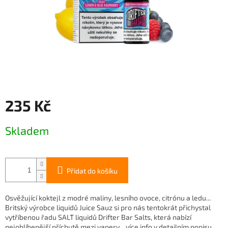
235 Kč
Měrná
Skladem
cena:
Přidat do košíku
Osvěžující koktejl z modré maliny, lesního ovoce, citrónu a ledu...
Britský výrobce liquidů Juice Sauz si pro nás tentokrát přichystal
vytříbenou řadu SALT liquidů Drifter Bar Salts, která nabízí
nejoblíbenější příchutě mezi vapery... více info v detailním popisu