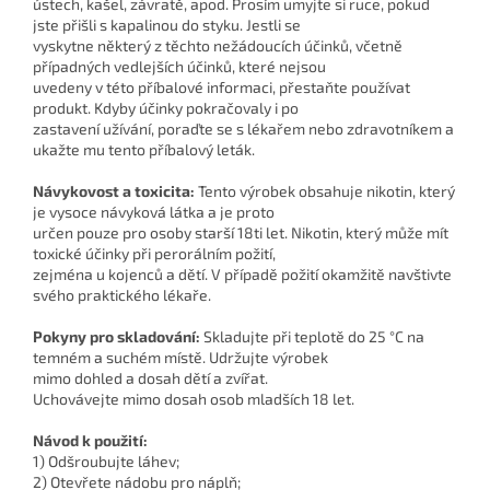
ústech, kašel, závratě, apod. Prosím umyjte si ruce, pokud
jste přišli s kapalinou do styku. Jestli se
vyskytne některý z těchto nežádoucích účinků, včetně
případných vedlejších účinků, které nejsou
uvedeny v této příbalové informaci, přestaňte používat
produkt. Kdyby účinky pokračovaly i po
zastavení užívání, poraďte se s lékařem nebo zdravotníkem a
ukažte mu tento příbalový leták.
Návykovost a toxicita:
Tento výrobek obsahuje nikotin, který
je vysoce návyková látka a je proto
určen pouze pro osoby starší 18ti let. Nikotin, který může mít
toxické účinky při perorálním požití,
zejména u kojenců a dětí. V případě požití okamžitě navštivte
svého praktického lékaře.
Pokyny pro skladování:
Skladujte při teplotě do 25 °C na
temném a suchém místě. Udržujte výrobek
mimo dohled a dosah dětí a zvířat.
Uchovávejte mimo dosah osob mladších 18 let.
Návod k použití:
1) Odšroubujte láhev;
2) Otevřete nádobu pro náplň;