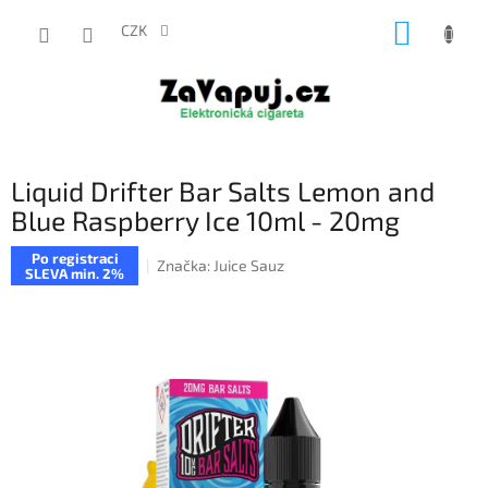
Přejít
NÁKUP
na
CZK
obsah
KOŠÍK
Liquid Drifter Bar Salts Lemon and
Blue Raspberry Ice 10ml - 20mg
Po registraci
Značka:
Juice Sauz
SLEVA min. 2%