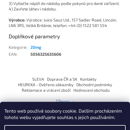
3) Vytlačte náplň do nádoby podle pokynů pro dané zařízení;
4) Zavřete láhev i nádobu.
Výrobce:
Výrobce: Juice Sauz Ltd., 157 Sadler Road, Lincoln,
LN6 3RS, Velká Británie, telefon: +44 (0) 1522 581 554
Doplňkové parametry
Kategorie
:
20mg
EAN
:
5056325635606
Z
á
SLEVA
Doprava ČR a SK
Kontakty
p
HEUREKA - Ověřeno zákazníky
Obchodní podmínky
a
Reklamace a vrácení zboží
Hodnocení obchodu
t
í
Tento web používá soubory cookie. Dalším procházením
tohoto webu vyjadřujete souhlas s jejich používáním.
Vytvořil Shoptet