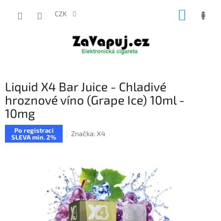
Přejít
NÁKUP
na
CZK
obsah
KOŠÍK
Liquid X4 Bar Juice - Chladivé
hroznové víno (Grape Ice) 10ml -
10mg
Po registraci
Značka:
X4
SLEVA min. 2%