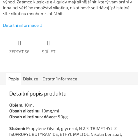
výhod. Zatímco klasické e-liquidy mají silnější hit, který vám brání v
inhalaci většího množství nikotinu, nikotinové soli dávají při stejné
síle nikotinu mnohem slabší hit.
Detailní informace
ZEPTAT SE
SDÍLET
Popis
Diskuze
Ostatní informace
Detailní popis produktu
Objem:
10ml
Obsah nikotinu:
10mg/ml
Obsah nikotinu v dávce:
50μg
Složení:
Propylene Glycol, glycerol, N 2,3-TRIMETHYL-2-
ISOPROPYL BUTYRAMIDE, ETHYL MALTOL, Nikotin benzoát,