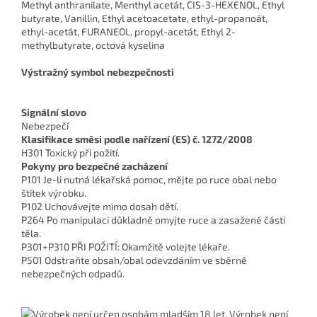
Methyl anthranilate, Menthyl acetát, CIS-3-HEXENOL, Ethyl
butyrate, Vanillin, Ethyl acetoacetate, ethyl-propanoát,
ethyl-acetát, FURANEOL, propyl-acetát, Ethyl 2-
methylbutyrate, octová kyselina
Výstražný symbol nebezpečnosti
Signální slovo
Nebezpečí
Klasifikace směsi podle nařízení (ES) č. 1272/2008
H301 Toxický při požití.
Pokyny pro bezpečné zacházení
P101 Je-li nutná lékařská pomoc, mějte po ruce obal nebo
štítek výrobku.
P102 Uchovávejte mimo dosah dětí.
P264 Po manipulaci důkladně omyjte ruce a zasažené části
těla.
P301+P310 PŘI POŽITÍ: Okamžitě volejte lékaře.
P501 Odstraňte obsah/obal odevzdáním ve sběrně
nebezpečných odpadů.