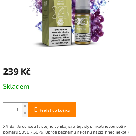
239 Kč
Měrná
Skladem
cena:
Přidat do košíku
X4 Bar Juice jsou ty stejné vynikající e-liquidy s nikotinovou solí v
poměru 50VG / 50PG. Oproti běžnému nikotinu nabízí hned několik