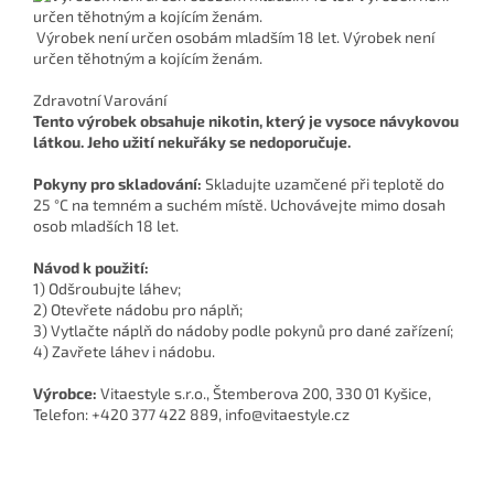
Výrobek není určen osobám mladším 18 let. Výrobek není
určen těhotným a kojícím ženám.
Zdravotní Varování
Tento výrobek obsahuje nikotin, který je vysoce návykovou
látkou. Jeho užití nekuřáky se nedoporučuje.
Pokyny pro skladování:
Skladujte uzamčené při teplotě do
25 °C na temném a suchém místě. Uchovávejte mimo dosah
osob mladších 18 let.
Návod k použití:
1) Odšroubujte láhev;
2) Otevřete nádobu pro náplň;
3) Vytlačte náplň do nádoby podle pokynů pro dané zařízení;
4) Zavřete láhev i nádobu.
Výrobce:
Vitaestyle s.r.o., Štemberova 200, 330 01 Kyšice,
Telefon: +420 377 422 889, info@vitaestyle.cz