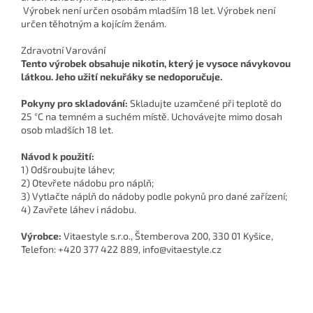
Výrobek není určen osobám mladším 18 let. Výrobek není
určen těhotným a kojícím ženám.
Zdravotní Varování
Tento výrobek obsahuje nikotin, který je vysoce návykovou
látkou. Jeho užití nekuřáky se nedoporučuje.
Pokyny pro skladování:
Skladujte uzamčené při teplotě do
25 °C na temném a suchém místě. Uchovávejte mimo dosah
osob mladších 18 let.
Návod k použití:
1) Odšroubujte láhev;
2) Otevřete nádobu pro náplň;
3) Vytlačte náplň do nádoby podle pokynů pro dané zařízení;
4) Zavřete láhev i nádobu.
Výrobce:
Vitaestyle s.r.o., Štemberova 200, 330 01 Kyšice,
Telefon: +420 377 422 889, info@vitaestyle.cz
Z