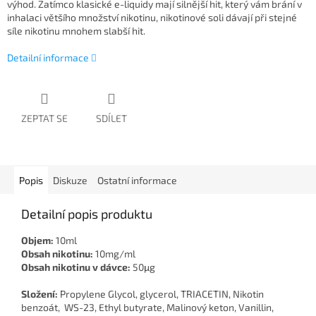
výhod. Zatímco klasické e-liquidy mají silnější hit, který vám brání v
inhalaci většího množství nikotinu, nikotinové soli dávají při stejné
síle nikotinu mnohem slabší hit.
Detailní informace
ZEPTAT SE
SDÍLET
Popis
Diskuze
Ostatní informace
Detailní popis produktu
Objem:
10ml
Obsah nikotinu:
10mg/ml
Obsah nikotinu v dávce:
50μg
Složení:
Propylene Glycol, glycerol, TRIACETIN, Nikotin
benzoát, WS-23, Ethyl butyrate, Malinový keton, Vanillin,