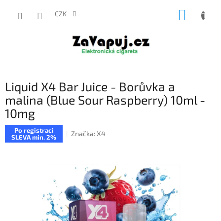
Přejít
NÁKUP
na
CZK
obsah
KOŠÍK
Liquid X4 Bar Juice - Borůvka a
malina (Blue Sour Raspberry) 10ml -
10mg
Po registraci
Značka:
X4
SLEVA min. 2%