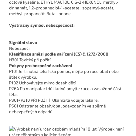
octová kyselina, ETHYL MALTOL, CIS-3-HEXENOL, methyl-
cinnamát, 1,2-propanediol-1-acetate, isopentyl-acetát,
methyl-propanoát, Beta-Ionone
Výstražný symbol nebezpečnosti
Signální slovo
Nebezpečí
Klasifikace směsi podle nařízení (ES) č. 1272/2008
H301 Toxický při požití.
Pokyny pro bezpečné zacházení
P101 Je-li nutná lékařská pomoc, mějte po ruce obal nebo
štítek výrobku.
P102 Uchovávejte mimo dosah dětí.
P264 Po manipulaci důkladně omyjte ruce a zasažené části
těla.
P301+P310 PŘI POŽITÍ: Okamžitě volejte lékaře.
P501 Odstraňte obsah/obal odevzdáním ve sběrně
nebezpečných odpadů.