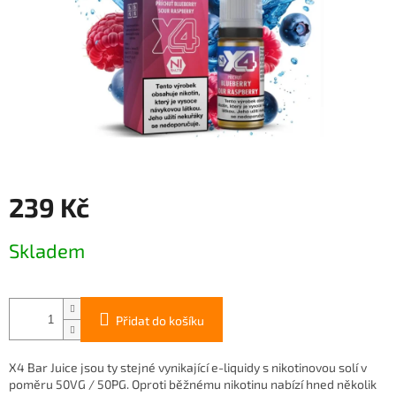
239 Kč
Měrná
Skladem
cena:
Přidat do košíku
X4 Bar Juice jsou ty stejné vynikající e-liquidy s nikotinovou solí v
poměru 50VG / 50PG. Oproti běžnému nikotinu nabízí hned několik