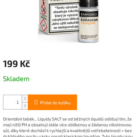
199 Kč
Měrná
Skladem
cena:
Přidat do košíku
Orientální tabák... Liquidy SALT se od běžných liquidů odlišují tím, že
mají nižší PH a obsahují stále více oblíbenou a žádanou nikotinovou
sůl, díky které dochází k rychlejší a kvalitnější vstřebatelnosti = bez
dráždivého pocitu v krku oproti klasickým liquidům. Tyto liquidy jsou