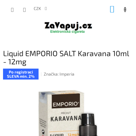
Přejít
NÁKUP
na
CZK
obsah
KOŠÍK
Liquid EMPORIO SALT Karavana 10ml
- 12mg
Po registraci
Značka:
Imperia
SLEVA min. 2%