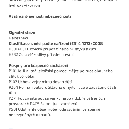
hydroxy-4-pyron
Výstražný symbol nebezpečnosti
Signální slovo
Nebezpečí
Klasifikace směsi podle nařízení (ES) č. 1272/2008
H301+H311 Toxický při požití nebo při styku s kůží.
H332 Zdraví škodlivý při vdechování.
Pokyny pro bezpečné zacházení
P101 Je-li nutná lékařská pomoc, mějte po ruce obal nebo
štítek výrobku.
P102 Uchovávejte mimo dosah dětí.
P264 Po manipulaci důkladně omyjte ruce a zasažené části
těla.
P271 Používejte pouze venku nebo v dobře větraných
prostorách.P405 Skladujte uzamčené.
P501 Odstraňte obsah/obal odevzdáním ve sběrně
nebezpečných odpadů.