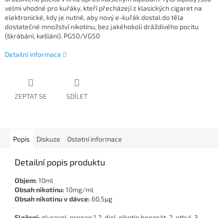
velmi vhodné pro kuřáky, kteří přecházejí z klasických cigaret na
elektronické, kdy je nutné, aby nový e-kuřák dostal do těla
dostatečné množství nikotinu, bez jakéhokoli dráždivého pocitu
(škrábání, kašlání). PG50/VG50
Detailní informace
ZEPTAT SE
SDÍLET
Popis
Diskuze
Ostatní informace
Detailní popis produktu
Objem:
10ml
Obsah nikotinu:
10mg/ml
Obsah nikotinu v dávce:
60,5μg
Složení:
glycerol, propan 1,2-diol, nikotin benzoát, 2-ethyl-3-