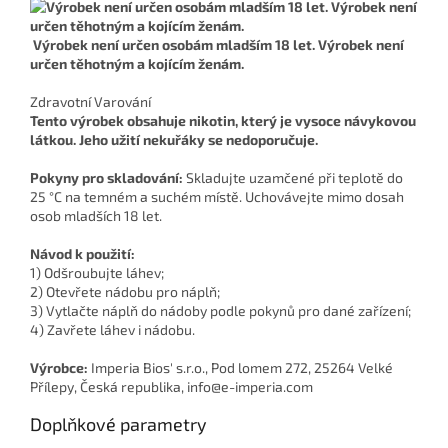
Výrobek není určen osobám mladším 18 let. Výrobek není
určen těhotným a kojícím ženám.
Zdravotní Varování
Tento výrobek obsahuje nikotin, který je vysoce návykovou
látkou. Jeho užití nekuřáky se nedoporučuje.
Pokyny pro skladování:
Skladujte uzamčené při teplotě do
25 °C na temném a suchém místě. Uchovávejte mimo dosah
osob mladších 18 let.
Návod k použití:
1) Odšroubujte láhev;
2) Otevřete nádobu pro náplň;
3) Vytlačte náplň do nádoby podle pokynů pro dané zařízení;
4) Zavřete láhev i nádobu.
Výrobce:
Imperia Bios' s.r.o., Pod lomem 272, 25264 Velké
Přílepy, Česká republika, info@e-imperia.com
Doplňkové parametry