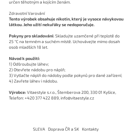
určen těhotným a kojícím ženám.
Zdravotní Varování
Tento výrobek obsahuje nikotin, který je vysoce návykovou
látkou. Jeho užití nekuřáky se nedoporučuje.
Pokyny pro skladování:
Skladujte uzamčené při teplotě do
25 °C na temném a suchém místě. Uchovávejte mimo dosah
osob mladších 18 let.
Návod k použití:
1) Odšroubujte láhev;
2) Otevřete nádobu pro náplň;
3) Vytlačte náplň do nádoby podle pokynů pro dané zařízení;
4) Zavřete láhev i nádobu.
Výrobce:
Vitaestyle s.r.o., Štemberova 200, 330 01 Kyšice,
Telefon: +420 377 422 889, info@vitaestyle.cz
Z
á
SLEVA
Doprava ČR a SK
Kontakty