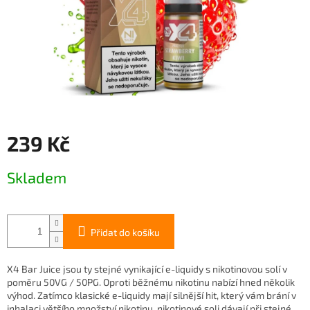
239 Kč
Měrná
Skladem
cena:
Přidat do košíku
X4 Bar Juice jsou ty stejné vynikající e-liquidy s nikotinovou solí v
poměru 50VG / 50PG. Oproti běžnému nikotinu nabízí hned několik
výhod. Zatímco klasické e-liquidy mají silnější hit, který vám brání v
inhalaci většího množství nikotinu, nikotinové soli dávají při stejné