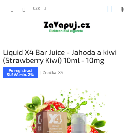
Přejít
NÁKUP
na
CZK
obsah
KOŠÍK
Liquid X4 Bar Juice - Jahoda a kiwi
(Strawberry Kiwi) 10ml - 10mg
Po registraci
Značka:
X4
SLEVA min. 2%