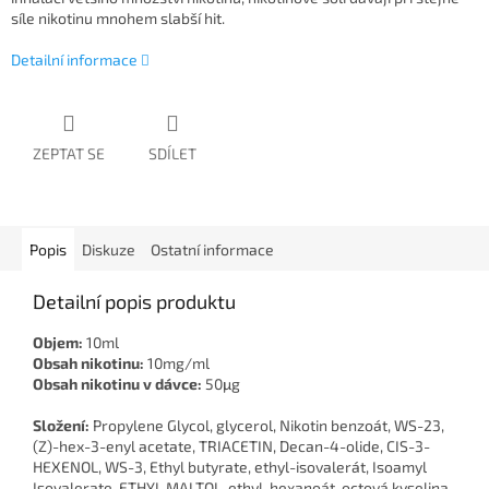
síle nikotinu mnohem slabší hit.
Detailní informace
ZEPTAT SE
SDÍLET
Popis
Diskuze
Ostatní informace
Detailní popis produktu
Objem:
10ml
Obsah nikotinu:
10mg/ml
Obsah nikotinu v dávce:
50μg
Složení:
Propylene Glycol, glycerol, Nikotin benzoát, WS-23,
(Z)-hex-3-enyl acetate, TRIACETIN, Decan-4-olide, CIS-3-
HEXENOL, WS-3, Ethyl butyrate, ethyl-isovalerát, Isoamyl
Isovalerate, ETHYL MALTOL, ethyl-hexanoát, octová kyselina