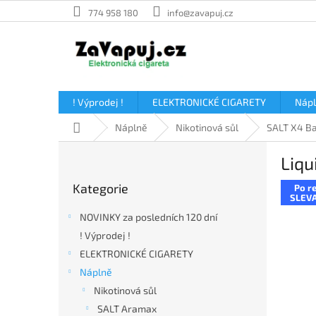
Přejít
774 958 180
info@zavapuj.cz
na
obsah
! Výprodej !
ELEKTRONICKÉ CIGARETY
Náp
Domů
Náplně
Nikotinová sůl
SALT X4 Ba
P
Liqu
o
Přeskočit
s
Kategorie
Po re
kategorie
t
SLEVA
r
NOVINKY za posledních 120 dní
a
! Výprodej !
n
ELEKTRONICKÉ CIGARETY
n
í
Náplně
p
Nikotinová sůl
a
SALT Aramax