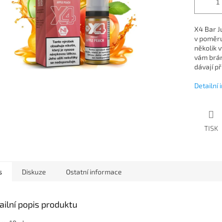
X4 Bar Ju
v poměru
několik v
vám brání
dávají př
Detailní
TISK
s
Diskuze
Ostatní informace
ailní popis produktu