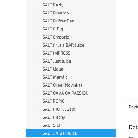
n
SALT Barly
e
SALT Dreamix
l
SALT Drifter Bar
SALT Elfliq
SALT Emporio
SALT Frutie BAR Juice
SALT IMPRESS
SALT Just Juice
SALT Liqua
SALT Maryliq
SALT Oree (Novinka)
SALT OXVA OX PASSION
SALT POPIC!
Popi
SALT RIOT X Salt
SALT Ritchy
SALT SIC!
Det
SALT X4 Bar Juice