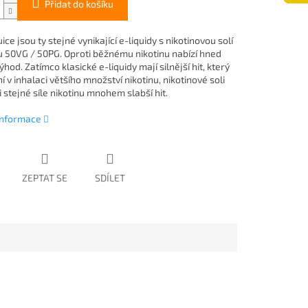
Přidat do košíku
ice jsou ty stejné vynikající e-liquidy s nikotinovou solí
 50VG / 50PG. Oproti běžnému nikotinu nabízí hned
ýhod. Zatímco klasické e-liquidy mají silnější hit, který
 v inhalaci většího množství nikotinu, nikotinové soli
i stejné síle nikotinu mnohem slabší hit.
 informace
ZEPTAT SE
SDÍLET