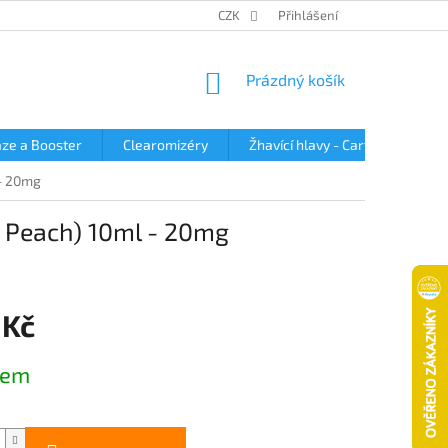
OBCHODNÍ PODMÍNKY
PODMÍNKY OCHRANY OSOBNÍCH ÚDAJŮ
CZK
Přihlášení
NÁKUPNÍ
Prázdný košík
KOŠÍK
ze a Booster
Clearomizéry
Žhavící hlavy - Cartridge
 - 20mg
le Peach) 10ml - 20mg
 Kč
dem