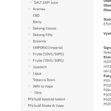
Obj
SALT ZAP! Juice
Obsa
Aramax
Obsa
CBD
Slož
Barly
ETHY
Dekang Classic
Výst
Dekang Fifty
Dreamix
EMPORIO (Imperia)
Sign
Nebe
Frutie (50VG/50PG)
Klas
Frutie (70VG/30PG)
H301 
H312
Joyetech
H412
Liqua
Poky
Tobacco Town
P101
P102
WAY to Vape
P264
10ml
P301
Příchutě klasické balení
P405
P501
Příchutě Shake & Vape