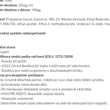
em:
10ml
h nikotinu:
20mg/ml
h nikotinu v dávce:
100μg
ení:
Propylene Glycol, Glycerol, WS-23, Nikotin benzoát, Ethyl Butyrate,
L MALTOL, ethyl-acetát, Ethyl 2-methylbutyrate, Undecan-4-olide, tr
ražný symbol nebezpečnosti
ální slovo
zpečí
ifikace směsi podle nařízení (ES) č. 1272/2008
Toxický při požití.
+H332 Zdraví škodlivý při styku s kůží nebo při vdechování.
 Škodlivý pro vodní organismy s dlouhodobými účinky.
ny pro bezpečné zacházení
 Je-li nutná lékařská pomoc, mějte po ruce obal nebo štítek výrobku.
 Uchovávejte mimo dosah dětí.
 Po manipulaci důkladně omyjte ruce a zasažené části těla.
+P310 PŘI POŽITÍ: Okamžitě volejte lékaře.
 Skladujte uzamčené.
 Odstraňte obsah/obal odevzdáním ve sběrně nebezpečných odpadů.