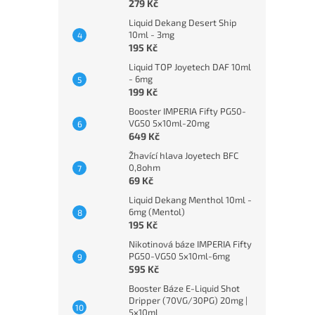
279 Kč
Liquid Dekang Desert Ship
10ml - 3mg
195 Kč
Liquid TOP Joyetech DAF 10ml
- 6mg
199 Kč
Booster IMPERIA Fifty PG50-
VG50 5x10ml-20mg
649 Kč
Žhavící hlava Joyetech BFC
0,8ohm
69 Kč
Liquid Dekang Menthol 10ml -
6mg (Mentol)
195 Kč
Nikotinová báze IMPERIA Fifty
PG50-VG50 5x10ml-6mg
595 Kč
Booster Báze E-Liquid Shot
Dripper (70VG/30PG) 20mg |
5x10ml