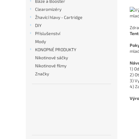
Báze a Booster
Clearomizéry
mlad
Žhavící hlavy - Cartridge
DIY
Zdra
Tent
Příslušenství
Mody
Poky
KONOPNÉ PRODUKTY
mlad
Nikotinové sáčky
Návo
Nikotinové filmy
1) O
Značky
2) O
3) V
4) Z
Výro