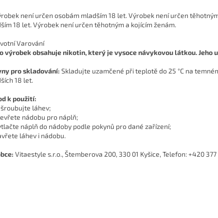
ším 18 let. Výrobek není určen těhotným a kojícím ženám.
votní Varování
o výrobek obsahuje nikotin, který je vysoce návykovou látkou. Jeho u
ny pro skladování:
Skladujte uzamčené při teplotě do 25 °C na temn
ších 18 let.
d k použití:
dšroubujte láhev;
tevřete nádobu pro náplň;
ytlačte náplň do nádoby podle pokynů pro dané zařízení;
avřete láhev i nádobu.
bce:
Vitaestyle s.r.o., Štemberova 200, 330 01 Kyšice, Telefon: +420 377