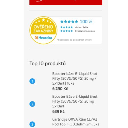
Top 10 produktů
Booster báze E-Liquid Shot
Fifty (50VG/50PG) 20mg /
5x10ml | 10ks
6 290 Kč
Booster Báze E-Liquid Shot
Fifty (50VG/50PG) 20mg |
5x10ml
639 Kč
Cartridge OXVA Xlim CL/V3
Pod Top Fill 0,8ohm 2ml 3ks