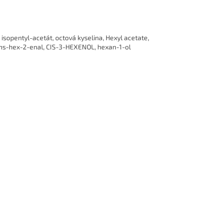
 isopentyl-acetát, octová kyselina, Hexyl acetate,
ans-hex-2-enal, CIS-3-HEXENOL, hexan-1-ol