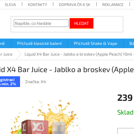
SLEVA
KONTAKTY
DOPRAVA ČR A SK
REKLAMACE
HLEDAT
lně
Příchutě klasické balení
Příchutě Shake & Vape
Bá
r Juice
Liquid X4 Bar Juice - Jablko a broskev (Apple Peach) 10ml
id X4 Bar Juice - Jablko a broskev (App
gistraci
Značka:
X4
 min. 2%
239
Měrná
Skla
cena: