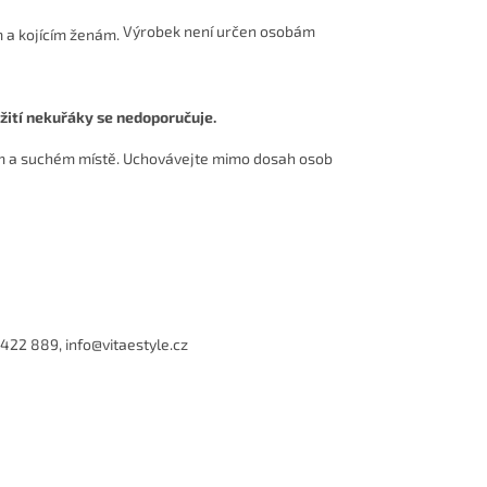
Výrobek není určen osobám
žití nekuřáky se nedoporučuje.
ém a suchém místě. Uchovávejte mimo dosah osob
 422 889, info@vitaestyle.cz