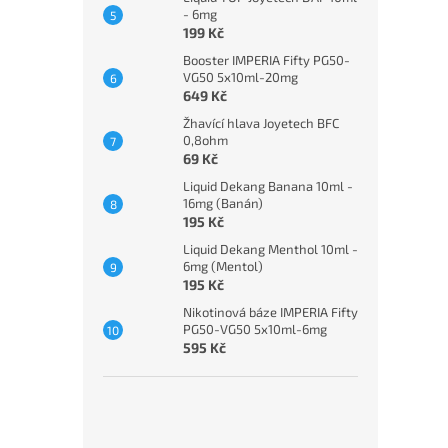
- 6mg
199 Kč
Booster IMPERIA Fifty PG50-
VG50 5x10ml-20mg
649 Kč
Žhavící hlava Joyetech BFC
0,8ohm
69 Kč
Liquid Dekang Banana 10ml -
16mg (Banán)
195 Kč
Liquid Dekang Menthol 10ml -
6mg (Mentol)
195 Kč
Nikotinová báze IMPERIA Fifty
PG50-VG50 5x10ml-6mg
595 Kč