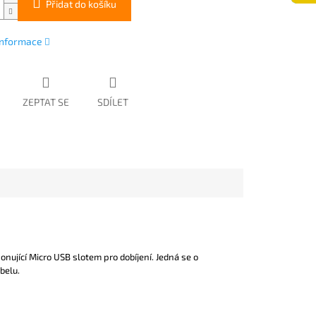
Přidat do košíku
 informace
ZEPTAT SE
SDÍLET
onující Micro USB slotem pro dobíjení. Jedná se o
belu.