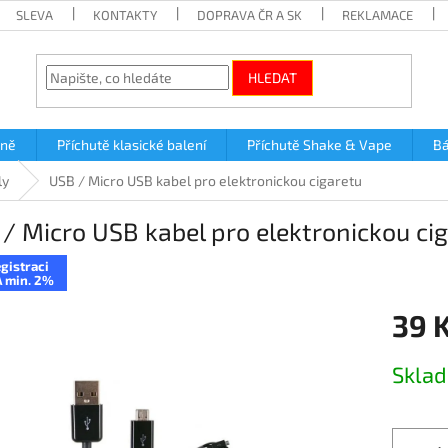
SLEVA
KONTAKTY
DOPRAVA ČR A SK
REKLAMACE
HLEDAT
lně
Příchutě klasické balení
Příchutě Shake & Vape
Bá
ly
USB / Micro USB kabel pro elektronickou cigaretu
/ Micro USB kabel pro elektronickou ci
gistraci
 min. 2%
39 
Měrná
Skla
cena: