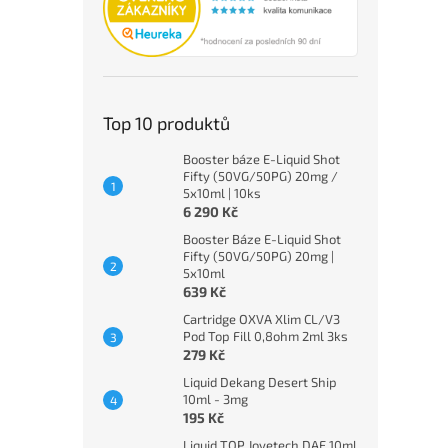
Top 10 produktů
Booster báze E-Liquid Shot
Fifty (50VG/50PG) 20mg /
5x10ml | 10ks
6 290 Kč
Booster Báze E-Liquid Shot
Fifty (50VG/50PG) 20mg |
5x10ml
639 Kč
Cartridge OXVA Xlim CL/V3
Pod Top Fill 0,8ohm 2ml 3ks
279 Kč
Liquid Dekang Desert Ship
10ml - 3mg
195 Kč
Liquid TOP Joyetech DAF 10ml