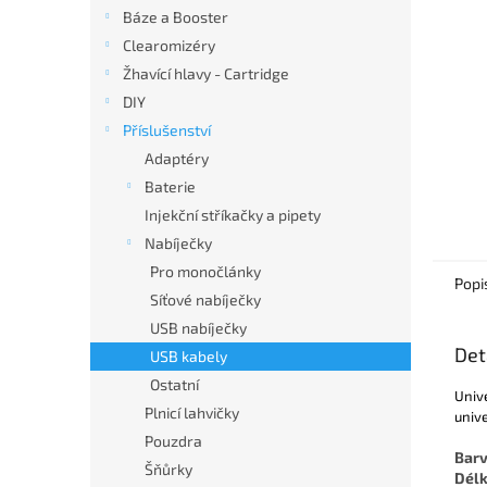
n
Báze a Booster
e
Clearomizéry
l
Žhavící hlavy - Cartridge
DIY
Příslušenství
Adaptéry
Baterie
Injekční stříkačky a pipety
Nabíječky
Pro monočlánky
Popi
Síťové nabíječky
USB nabíječky
Det
USB kabely
Ostatní
Unive
Plnicí lahvičky
unive
Pouzdra
Barv
Šňůrky
Dél