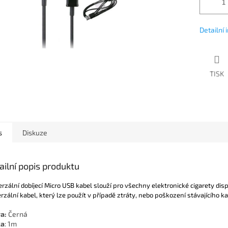
Detailní
TISK
s
Diskuze
ailní popis produktu
rzální dobíjecí Micro USB kabel slouží pro všechny elektronické cigarety disp
rzální kabel, který lze použít v případě ztráty, nebo poškození stávajícího ka
a:
Černá
ka
: 1m