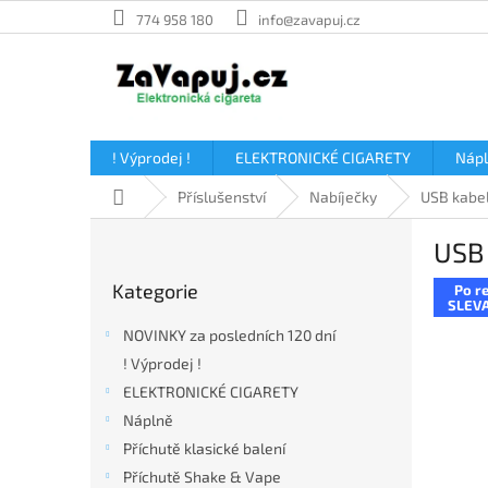
Přejít
774 958 180
info@zavapuj.cz
na
obsah
! Výprodej !
ELEKTRONICKÉ CIGARETY
Náp
Domů
Příslušenství
Nabíječky
USB kabe
P
USB 
o
Přeskočit
s
Kategorie
Po re
kategorie
t
SLEVA
r
NOVINKY za posledních 120 dní
a
! Výprodej !
n
ELEKTRONICKÉ CIGARETY
n
í
Náplně
p
Příchutě klasické balení
a
Příchutě Shake & Vape