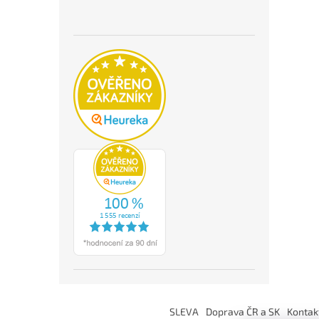
Z
á
SLEVA
Doprava ČR a SK
Kontak