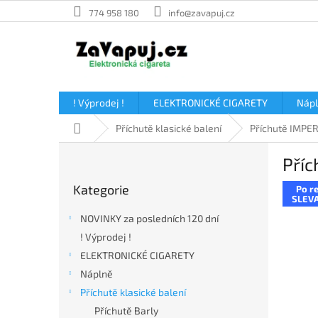
Přejít
774 958 180
info@zavapuj.cz
na
obsah
! Výprodej !
ELEKTRONICKÉ CIGARETY
Náp
Domů
Příchutě klasické balení
Příchutě IMPE
P
Příc
o
Přeskočit
s
Kategorie
Po re
kategorie
t
SLEVA
r
NOVINKY za posledních 120 dní
a
! Výprodej !
n
ELEKTRONICKÉ CIGARETY
n
í
Náplně
p
Příchutě klasické balení
a
Příchutě Barly