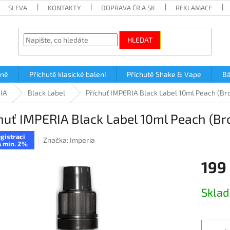
SLEVA
KONTAKTY
DOPRAVA ČR A SK
REKLAMACE
HLEDAT
lně
Příchutě klasické balení
Příchutě Shake & Vape
Bá
RIA
Black Label
Příchuť IMPERIA Black Label 10ml Peach (Br
huť IMPERIA Black Label 10ml Peach (Br
gistraci
Značka:
Imperia
 min. 2%
199
Měrná
Skla
cena: