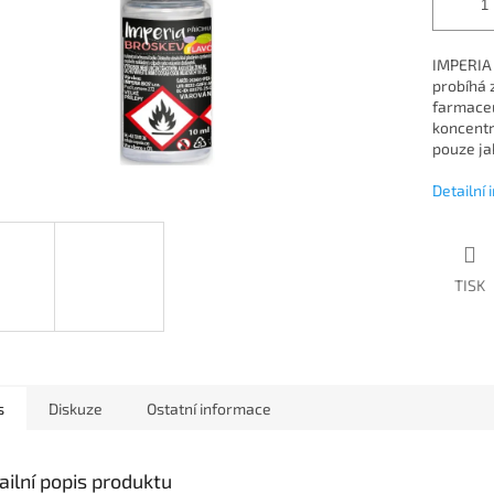
IMPERIA j
probíhá 
farmaceu
koncentr
pouze jak
Detailní
TISK
s
Diskuze
Ostatní informace
ailní popis produktu