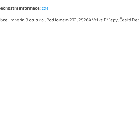
ečnostní
informace
:
zde
obce
: Imperia Bios' s.r.o., Pod lomem 272, 25264 Velké Přílepy, Česká Re