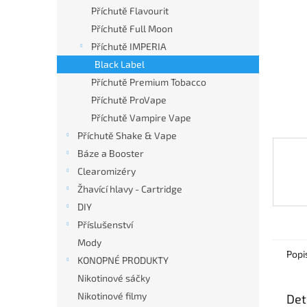
n
Příchutě Flavourit
e
Příchutě Full Moon
l
Příchutě IMPERIA
Black Label
Příchutě Premium Tobacco
Příchutě ProVape
Příchutě Vampire Vape
Příchutě Shake & Vape
Báze a Booster
Clearomizéry
Žhavící hlavy - Cartridge
DIY
Příslušenství
Mody
Popi
KONOPNÉ PRODUKTY
Nikotinové sáčky
Nikotinové filmy
Det