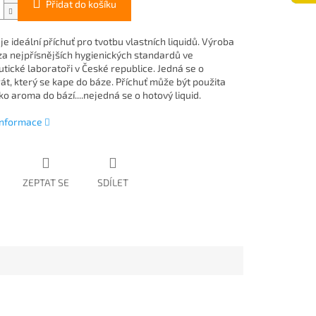
Přidat do košíku
e ideální příchuť pro tvotbu vlastních liquidů. Výroba
za nejpřísnějších hygienických standardů ve
tické laboratoři v České republice. Jedná se o
át, který se kape do báze. Příchuť může být použita
o aroma do bází....nejedná se o hotový liquid.
 informace
ZEPTAT SE
SDÍLET