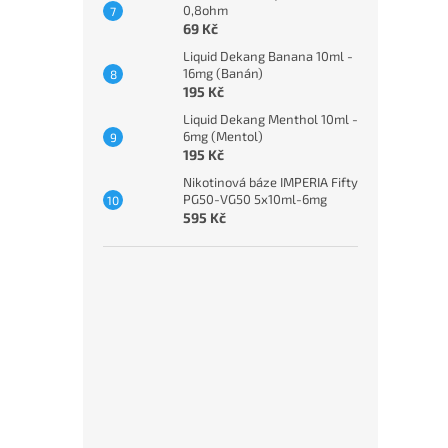
0,8ohm
69 Kč
Liquid Dekang Banana 10ml -
16mg (Banán)
195 Kč
Liquid Dekang Menthol 10ml -
6mg (Mentol)
195 Kč
Nikotinová báze IMPERIA Fifty
PG50-VG50 5x10ml-6mg
595 Kč