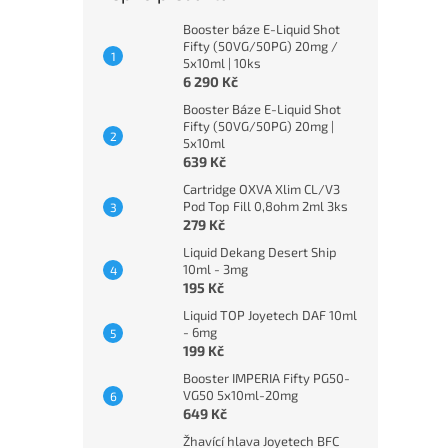
Booster báze E-Liquid Shot
Fifty (50VG/50PG) 20mg /
5x10ml | 10ks
6 290 Kč
Booster Báze E-Liquid Shot
Fifty (50VG/50PG) 20mg |
5x10ml
639 Kč
Cartridge OXVA Xlim CL/V3
Pod Top Fill 0,8ohm 2ml 3ks
279 Kč
Liquid Dekang Desert Ship
10ml - 3mg
195 Kč
Liquid TOP Joyetech DAF 10ml
- 6mg
199 Kč
Booster IMPERIA Fifty PG50-
VG50 5x10ml-20mg
649 Kč
Žhavící hlava Joyetech BFC