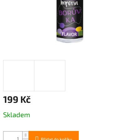
199 Kč
Měrná
Skladem
cena:
Přidat do košíku