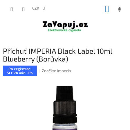
Přejít
NÁKUP
na
CZK
obsah
KOŠÍK
Příchuť IMPERIA Black Label 10ml
Blueberry (Borůvka)
Po registraci
Značka:
Imperia
SLEVA min. 2%