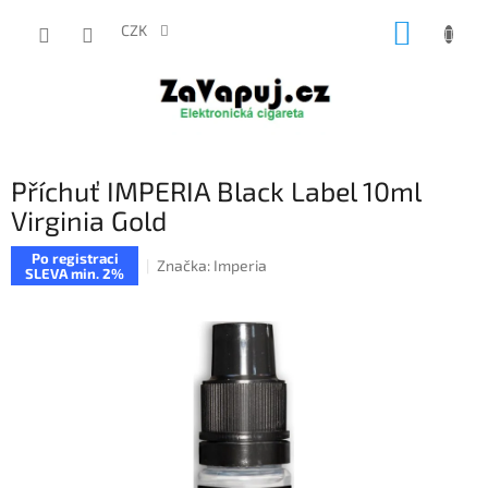
Přejít
NÁKUP
na
CZK
obsah
KOŠÍK
Příchuť IMPERIA Black Label 10ml
Virginia Gold
Po registraci
Značka:
Imperia
SLEVA min. 2%