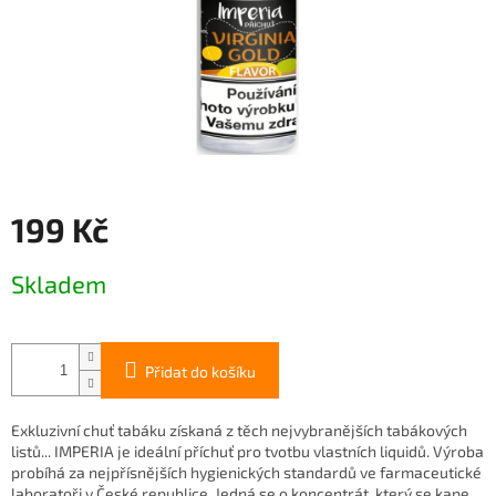
199 Kč
Měrná
Skladem
cena:
Přidat do košíku
Exkluzivní chuť tabáku získaná z těch nejvybranějších tabákových
listů... IMPERIA je ideální příchuť pro tvotbu vlastních liquidů. Výroba
probíhá za nejpřísnějších hygienických standardů ve farmaceutické
laboratoři v České republice. Jedná se o koncentrát, který se kape