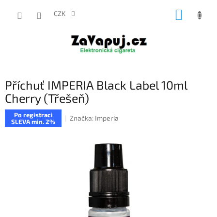
Přejít
NÁKUP
na
CZK
obsah
KOŠÍK
Příchuť IMPERIA Black Label 10ml
Cherry (Třešeň)
Po registraci
Značka:
Imperia
SLEVA min. 2%