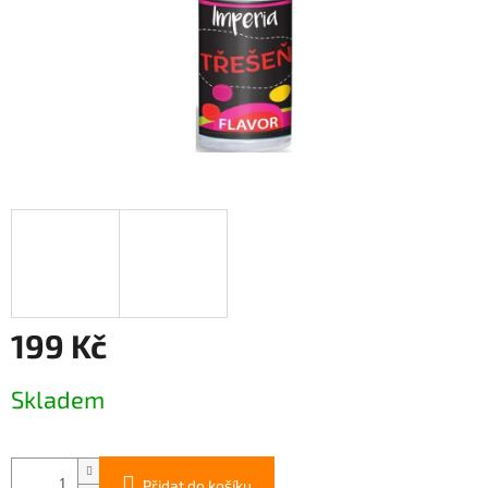
199 Kč
Měrná
Skladem
cena:
Přidat do košíku