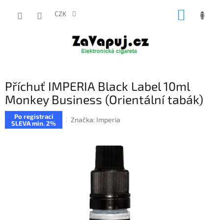
Přejít
NÁKUP
na
CZK
obsah
KOŠÍK
Příchuť IMPERIA Black Label 10ml
Monkey Business (Orientální tabák)
Po registraci
Značka:
Imperia
SLEVA min. 2%