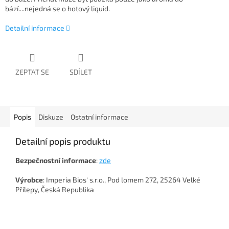
bází....nejedná se o hotový liquid.
Detailní informace
ZEPTAT SE
SDÍLET
Popis
Diskuze
Ostatní informace
Detailní popis produktu
Bezpečnostní
informace
:
zde
Výrobce
: Imperia Bios' s.r.o., Pod lomem 272, 25264 Velké
Přílepy, Česká Republika
Z