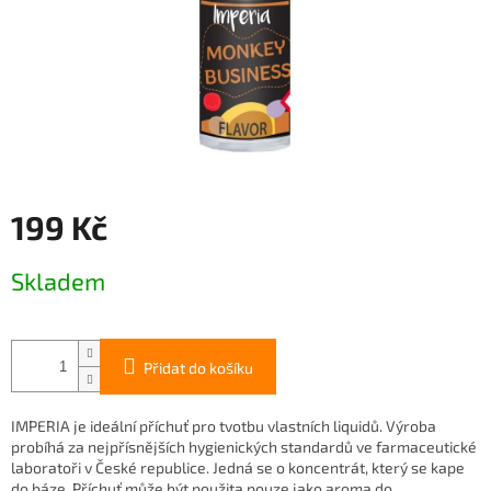
199 Kč
Měrná
Skladem
cena:
Přidat do košíku
IMPERIA je ideální příchuť pro tvotbu vlastních liquidů. Výroba
probíhá za nejpřísnějších hygienických standardů ve farmaceutické
laboratoři v České republice. Jedná se o koncentrát, který se kape
do báze. Příchuť může být použita pouze jako aroma do