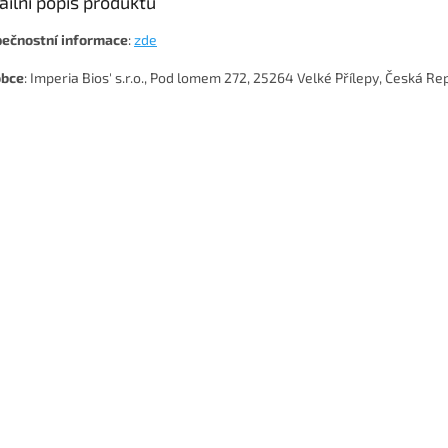
ailní popis produktu
ečnostní
informace
:
zde
obce
: Imperia Bios' s.r.o., Pod lomem 272, 25264 Velké Přílepy, Česká Re