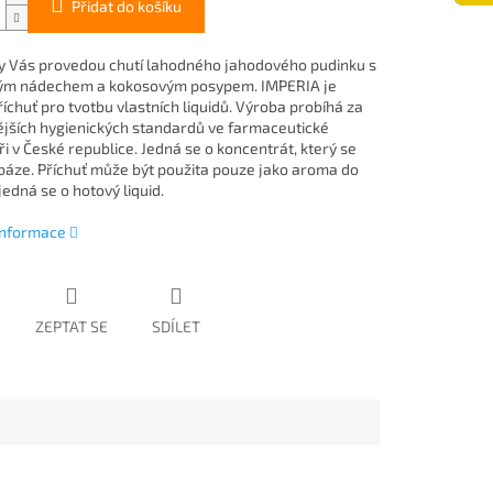
Přidat do košíku
zy Vás provedou chutí lahodného jahodového pudinku s
vým nádechem a kokosovým posypem. IMPERIA je
říchuť pro tvotbu vlastních liquidů. Výroba probíhá za
ějších hygienických standardů ve farmaceutické
i v České republice. Jedná se o koncentrát, který se
báze. Příchuť může být použita pouze jako aroma do
ejedná se o hotový liquid.
 informace
ZEPTAT SE
SDÍLET