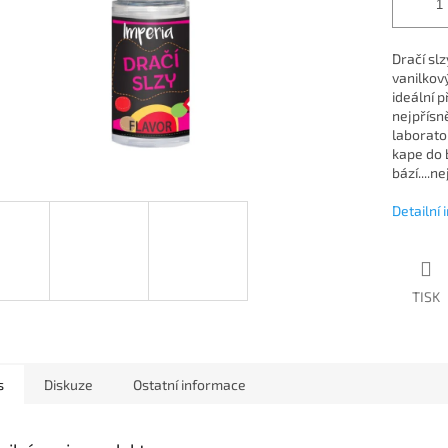
Dračí sl
vanilko
ideální p
nejpřísn
laboratoř
kape do 
bází....n
Detailní
TISK
s
Diskuze
Ostatní informace