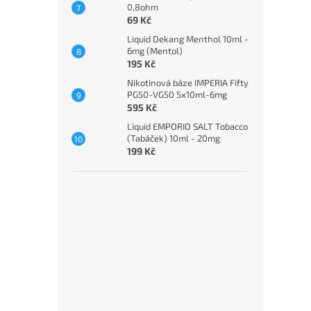
0,8ohm
69 Kč
Liquid Dekang Menthol 10ml -
6mg (Mentol)
195 Kč
Nikotinová báze IMPERIA Fifty
PG50-VG50 5x10ml-6mg
595 Kč
Liquid EMPORIO SALT Tobacco
(Tabáček) 10ml - 20mg
199 Kč