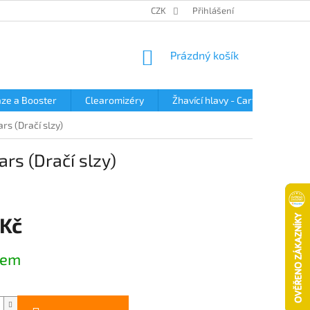
OBCHODNÍ PODMÍNKY
PODMÍNKY OCHRANY OSOBNÍCH ÚDAJŮ
CZK
Přihlášení
NÁKUPNÍ
Prázdný košík
KOŠÍK
ze a Booster
Clearomizéry
Žhavící hlavy - Cartridge
rs (Dračí slzy)
rs (Dračí slzy)
 Kč
dem