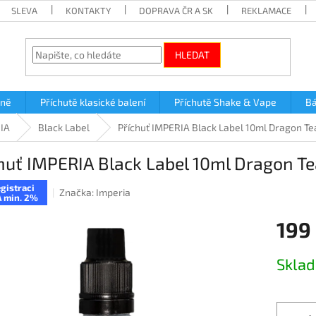
SLEVA
KONTAKTY
DOPRAVA ČR A SK
REKLAMACE
HLEDAT
lně
Příchutě klasické balení
Příchutě Shake & Vape
Bá
RIA
Black Label
Příchuť IMPERIA Black Label 10ml Dragon Tea
huť IMPERIA Black Label 10ml Dragon Tea
gistraci
Značka:
Imperia
 min. 2%
199
Měrná
Skla
cena: