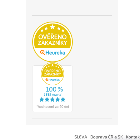
Z
á
SLEVA
Doprava ČR a SK
Kontak