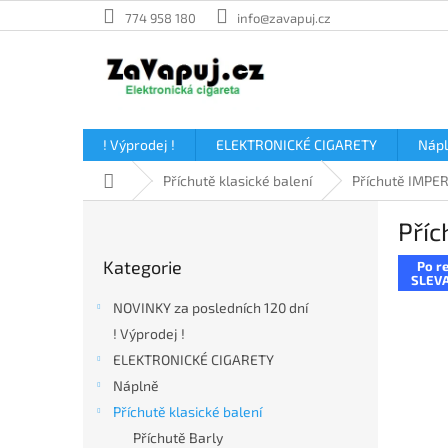
Přejít
774 958 180
info@zavapuj.cz
na
obsah
! Výprodej !
ELEKTRONICKÉ CIGARETY
Náp
Domů
Příchutě klasické balení
Příchutě IMPE
P
Příc
o
Přeskočit
s
Kategorie
Po re
kategorie
t
SLEVA
r
NOVINKY za posledních 120 dní
a
! Výprodej !
n
ELEKTRONICKÉ CIGARETY
n
í
Náplně
p
Příchutě klasické balení
a
Příchutě Barly