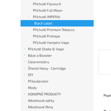
n
Příchutě Flavourit
e
Příchutě Full Moon
l
Příchutě IMPERIA
Black Label
Příchutě Premium Tobacco
Příchutě ProVape
Příchutě Vampire Vape
Příchutě Shake & Vape
Báze a Booster
Clearomizéry
Žhavící hlavy - Cartridge
DIY
Příslušenství
Mody
KONOPNÉ PRODUKTY
Popi
Nikotinové sáčky
Nikotinové filmy