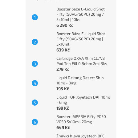
Booster báze E-Liquid Shot
Fifty (50VG/50PG) 20mg /
5x10ml | 10ks
6 290 Kč
Booster Báze E-Liquid Shot
Fifty (50VG/50PG) 20mg |
5x10ml
639 Kč
Cartridge OXVA Xlim CL/V3
Pod Top Fill 0,8ohm 2ml 3ks
279 Kč
Liquid Dekang Desert Ship
10ml - 3mg
195 Kč
Liquid TOP Joyetech DAF 10ml
- 6mg
199 Kč
Booster IMPERIA Fifty PG50-
VG50 5x10ml-20mg
649 Kč
Žhavící hlava Joyetech BFC