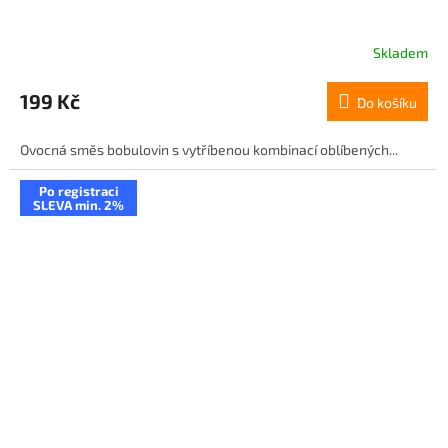
Skladem
199 Kč
Do košíku
Ovocná směs bobulovin s vytříbenou kombinací oblíbených...
Po registraci
SLEVA min. 2%