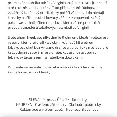
prémiového tabáku odrůdy Virginia, známého svou jemností
a přirozeně sladkými tóny. Tato příchuť nabízí dokonale
vyvážený tabákový profil, který potěší všechny, kdo hledají
klasický a přitom sofistikovaný zážitek z vapování. Každý
potah vás zahalí příjemnou chutí, která věrně připomíná
pravou atmosféru tabákových plantáží ve Virginii.
S obsahem
freebase nikotinu
je Richmond ideální volbou pro
vapery, kteří preferují klasický nikotinový hit a plnou
tabákovou chuť bez výrazné drsnosti. Je perfektní volbou pro
každodenní vapování i pro chvíle, kdy si chcete dopřát
tabákový luxus s jemným sladkým dozvukem.
Připravte se na autentický tabákový zážitek, který zaujme
každého milovníka klasiky!
Z
á
SLEVA
Doprava ČR a SK
Kontakty
p
HEUREKA - Ověřeno zákazníky
Obchodní podmínky
a
Reklamace a vrácení zboží
Hodnocení obchodu
t