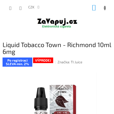
Přejít
NÁKUP
na
CZK
obsah
KOŠÍK
Liquid Tobacco Town - Richmond 10ml
6mg
Po registraci
VÝPRODEJ
Značka:
TI Juice
SLEVA min. 2%