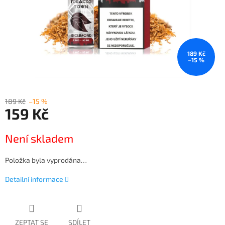
189 Kč
–15 %
189 Kč
–15 %
159 Kč
Měrná
Není skladem
cena:
Položka byla vyprodána…
Detailní informace
ZEPTAT SE
SDÍLET