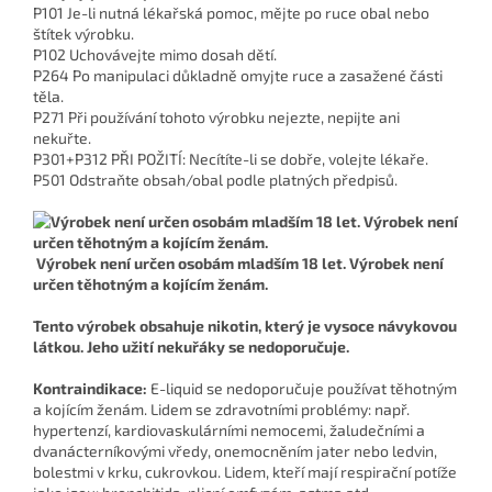
P101 Je-li nutná lékařská pomoc, mějte po ruce obal nebo
štítek výrobku.
P102 Uchovávejte mimo dosah dětí.
P264 Po manipulaci důkladně omyjte ruce a zasažené části
těla.
P271 Při používání tohoto výrobku nejezte, nepijte ani
nekuřte.
P301+P312 PŘI POŽITÍ: Necítíte-li se dobře, volejte lékaře.
P501 Odstraňte obsah/obal podle platných předpisů.
Výrobek není určen osobám mladším 18 let. Výrobek není
určen těhotným a kojícím ženám.
Tento výrobek obsahuje nikotin, který je vysoce návykovou
látkou. Jeho užití nekuřáky se nedoporučuje.
Kontraindikace:
E-liquid se nedoporučuje používat těhotným
a kojícím ženám. Lidem se zdravotními problémy: např.
hypertenzí, kardiovaskulárními nemocemi, žaludečními a
dvanácterníkovými vředy, onemocněním jater nebo ledvin,
bolestmi v krku, cukrovkou. Lidem, kteří mají respirační potíže