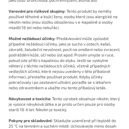
jako jsou: bronchitida, plicní emfyzém, astma atd.
Varování pro rizikové skupiny:
Tento produkt by neměly
používat těhotné a kojící ženy, osoby které jsou alergické na
nikotin nebo jinou složku obsaženou v e-kapalině a osoby
mladší 18 let nebo nekuřáci.
Možné nežádoucí účinky:
Předávkování může způsobit
případné nežádoucí účinky, jako je sucho v ústech, kašel,
závratě, žaludeční nevolnost, pocit na omdlení nebo zvracení,
podráždění kůže, očí nebo úst apod. Prosím umyjte si ruce,
pokud jste přišli s kapalinou do styku. Jestli se vyskytne
některý z těchto nežádoucích účinků, včetně případných
vedlejších účinků, které nejsou uvedeny v této příbalové
informaci, přestaňte používat produkt. Kdyby účinky
pokračovaly i po zastavení užívání, poraďte se s lékařem
nebo zdravotníkem a ukažte mu tento příbalový leták..
Návykovost a toxicita:
Tento výrobek obsahuje nikotin, který
je vysoce návyková látka a je proto určen pouze pro osoby
starší 18-ti let. Nikotin je toxický.
Pokyny pro skladování:
Skladujte uzamčené při teplotě do
25 °C na temném a suchém místě. Uchovávejte mimo dosah