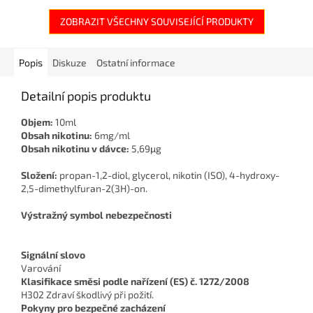
ZOBRAZIT VŠECHNY SOUVISEJÍCÍ PRODUKTY
Popis
Diskuze
Ostatní informace
Detailní popis produktu
Objem:
10ml
Obsah nikotinu:
6mg/ml
Obsah nikotinu v dávce:
5,69μg
Složení:
propan-1,2-diol, glycerol, nikotin (ISO), 4-hydroxy-
2,5-dimethylfuran-2(3H)-on.
Výstražný symbol nebezpečnosti
Signální slovo
Varování
Klasifikace směsi podle nařízení (ES) č. 1272/2008
H302 Zdraví škodlivý při požití.
Pokyny pro bezpečné zacházení