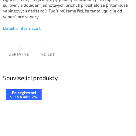
suroviny a doladění jednotlivých příchutí probíhalo za přítomnosti
vapingových nadšenců. Tudíž můžeme říci, že tento liquid je od
vaperů pro vapery.
Detailní informace
ZEPTAT SE
SDÍLET
Související produkty
Po registraci
SLEVA min. 2%