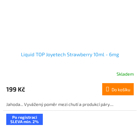
Liquid TOP Joyetech Strawberry 10ml - 6mg
Skladem
199 Kč
Do košíku
Jahoda... Vyvážený poměr mezi chutí a produkcí páry....
Po registraci
SLEVA min. 2%