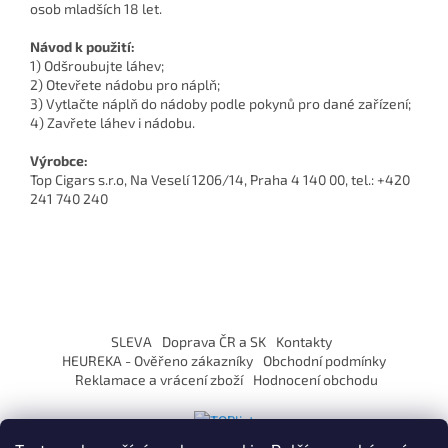
osob mladších 18 let.
Návod k použití:
1) Odšroubujte láhev;
2) Otevřete nádobu pro náplň;
3) Vytlačte náplň do nádoby podle pokynů pro dané zařízení;
4) Zavřete láhev i nádobu.
Výrobce:
Top Cigars s.r.o, Na Veselí 1206/14, Praha 4 140 00, tel.: +420
241 740 240
Z
á
SLEVA
Doprava ČR a SK
Kontakty
p
HEUREKA - Ověřeno zákazníky
Obchodní podmínky
a
Reklamace a vrácení zboží
Hodnocení obchodu
t
í