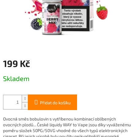
199 Kč
Měrná
Skladem
cena:
Přidat do košíku
Ovocná směs bobulovin s vytříbenou kombinací oblíbených
ovocných plodů... České liquidy WAY to Vape jsou díky vyváženému
poměru složek 50PG/50VG vhodné do všech typů elektronických
cigaret. Při jejich výrobě byly použity nejkvalitnější evropské