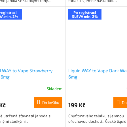
ho jablka se sladkými tóny...
tabáku s jemně nasládlou...
registraci
Po registraci
VA min. 2%
SLEVA min. 2%
d WAY to Vape Strawberry
Liquid WAY to Vape Dark Wa
-6mg
6mg
Skladem
Do košíku
Do
Kč
199 Kč
ě utržená šťavnatá jahoda s
Chuť tmavého tabáku s jemnou
nými sladkými...
ořechovou dochutí... České liquid