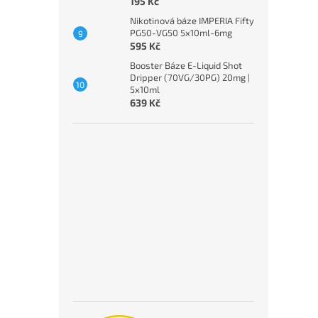
195 Kč
Nikotinová báze IMPERIA Fifty
PG50-VG50 5x10ml-6mg
595 Kč
Booster Báze E-Liquid Shot
Dripper (70VG/30PG) 20mg |
5x10ml
639 Kč