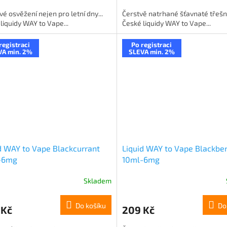
vé osvěžení nejen pro letní dny...
Čerstvě natrhané šťavnaté třešně
liquidy WAY to Vape...
České liquidy WAY to Vape...
registraci
Po registraci
VA min. 2%
SLEVA min. 2%
d WAY to Vape Blackcurrant
Liquid WAY to Vape Blackber
-6mg
10ml-6mg
Skladem
Do košíku
Do
 Kč
209 Kč