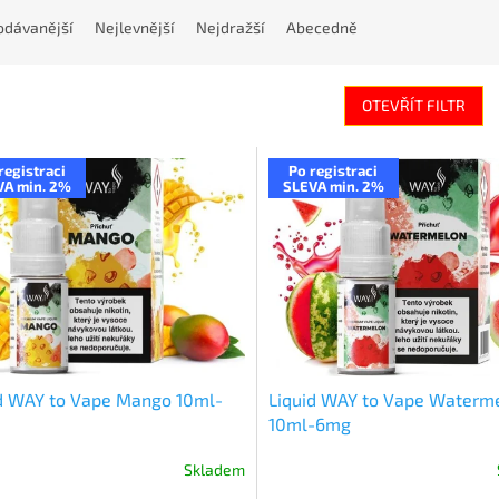
odávanější
Nejlevnější
Nejdražší
Abecedně
OTEVŘÍT FILTR
registraci
Po registraci
VA min. 2%
SLEVA min. 2%
d WAY to Vape Mango 10ml-
Liquid WAY to Vape Waterm
10ml-6mg
Skladem