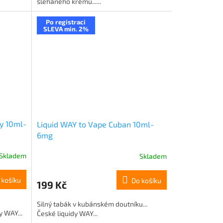
šlehaného krému......
Po registraci
SLEVA min. 2%
y 10ml-
Liquid WAY to Vape Cuban 10ml-
6mg
Skladem
Skladem
 košíku
Do košíku
199 Kč
Silný tabák v kubánském doutníku...
y WAY...
České liquidy WAY...