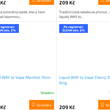
Do košíku
Do
 Kč
209 Kč
ký kořeněný tabák, který Vám
Tradiční čistá tabáková příchuť...
lí tajemnou...
liquidy WAY to...
registraci
Po registraci
VA min. 2%
SLEVA min. 2%
d WAY to Vape Menthol 10ml-
Liquid WAY to Vape Cherry 1
6mg
Skladem
Do košíku
Do
 Kč
209 Kč