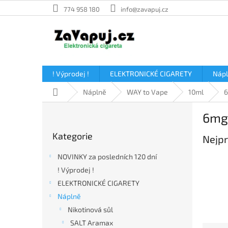
Přejít
774 958 180
info@zavapuj.cz
na
obsah
! Výprodej !
ELEKTRONICKÉ CIGARETY
Náp
Domů
Náplně
WAY to Vape
10ml
P
6mg
o
Přeskočit
s
Kategorie
kategorie
Nejpr
t
r
NOVINKY za posledních 120 dní
a
! Výprodej !
n
ELEKTRONICKÉ CIGARETY
n
í
Náplně
p
Nikotinová sůl
a
SALT Aramax