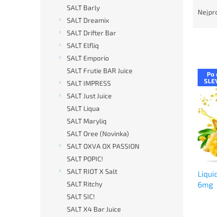
Ř
n
SALT Barly
a
e
Nejpr
z
SALT Dreamix
l
e
SALT Drifter Bar
n
SALT Elfliq
í
SALT Emporio
p
V
SALT Frutie BAR Juice
r
Po 
ý
SLE
SALT IMPRESS
o
p
d
SALT Just Juice
i
u
SALT Liqua
s
k
p
SALT Maryliq
t
r
SALT Oree (Novinka)
ů
o
SALT OXVA OX PASSION
d
SALT POPIC!
u
SALT RIOT X Salt
Liqui
k
6mg
SALT Ritchy
t
ů
SALT SIC!
SALT X4 Bar Juice