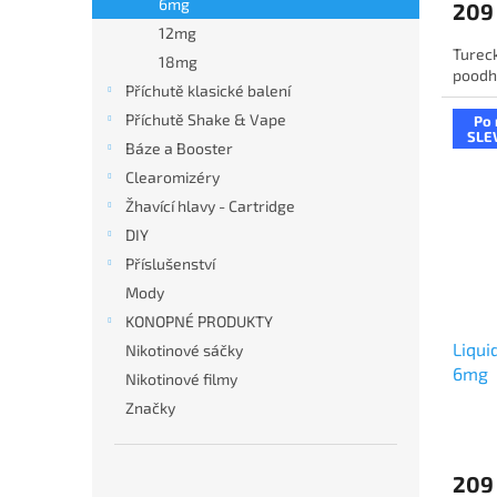
6mg
209
12mg
Turec
18mg
poodha
Příchutě klasické balení
Příchutě Shake & Vape
Po 
SLE
Báze a Booster
Clearomizéry
Žhavící hlavy - Cartridge
DIY
Příslušenství
Mody
KONOPNÉ PRODUKTY
Liqui
Nikotinové sáčky
6mg
Nikotinové filmy
Značky
209