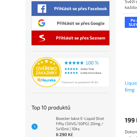
Svěží 
každod
Přihlásit se přes Facebook
Po 
Přihlásit se přes Google
SLE
Přihlásit se přes Seznam
Liqui
6mg
Top 10 produktů
Booster báze E-Liquid Shot
199 
Fifty (50VG/50PG) 20mg /
5x10ml | 10ks
Dokon
6 290 Kč