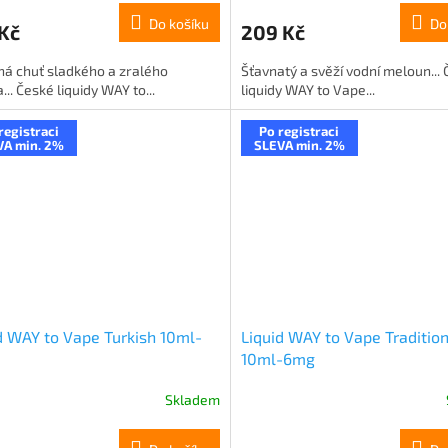
Do košíku
Do
Kč
209 Kč
ná chuť sladkého a zralého
Šťavnatý a svěží vodní meloun...
.. České liquidy WAY to...
liquidy WAY to Vape...
registraci
Po registraci
VA min. 2%
SLEVA min. 2%
d WAY to Vape Turkish 10ml-
Liquid WAY to Vape Traditio
10ml-6mg
Skladem