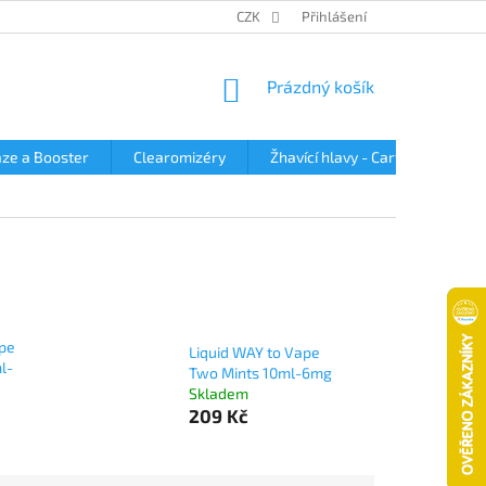
OBCHODNÍ PODMÍNKY
PODMÍNKY OCHRANY OSOBNÍCH ÚDAJŮ
CZK
Přihlášení
NÁKUPNÍ
Prázdný košík
KOŠÍK
ze a Booster
Clearomizéry
Žhavící hlavy - Cartridge
ape
Liquid WAY to Vape
l-
Two Mints 10ml-6mg
Skladem
209 Kč