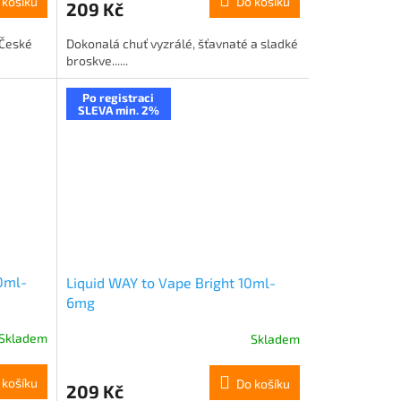
 košíku
Do košíku
209 Kč
 České
Dokonalá chuť vyzrálé, šťavnaté a sladké
broskve......
Po registraci
SLEVA min. 2%
0ml-
Liquid WAY to Vape Bright 10ml-
6mg
Skladem
Skladem
 košíku
Do košíku
209 Kč