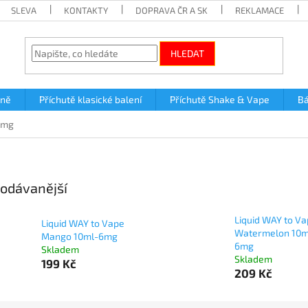
SLEVA
KONTAKTY
DOPRAVA ČR A SK
REKLAMACE
HLEDAT
lně
Příchutě klasické balení
Příchutě Shake & Vape
Bá
6mg
odávanější
Liquid WAY to V
Liquid WAY to Vape
Watermelon 10m
Mango 10ml-6mg
6mg
Skladem
Skladem
199 Kč
209 Kč