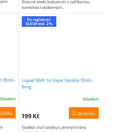
nými
Ovocná směs bobulovin s vytříbenou
kombinací oblíbených...
Po registraci
SLEVA min. 2%
n 10ml-
Liquid WAY to Vape Vanilla 10ml-
6mg
Skladem
Skladem
 košíku
Do košíku
199 Kč
ia
Sladká chuť vanilky s jemnými tóny