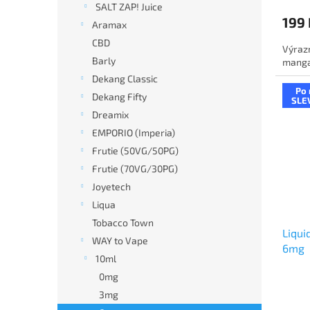
SALT ZAP! Juice
199 
Aramax
CBD
Výraz
Barly
manga.
Dekang Classic
Po 
Dekang Fifty
SLE
Dreamix
EMPORIO (Imperia)
Frutie (50VG/50PG)
Frutie (70VG/30PG)
Joyetech
Liqua
Tobacco Town
Liqui
WAY to Vape
6mg
10ml
0mg
3mg