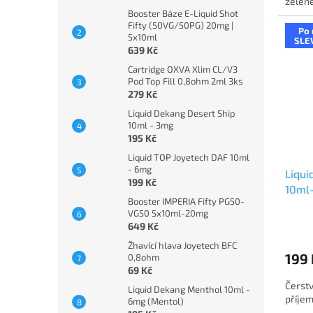
zelené
Booster Báze E-Liquid Shot
Fifty (50VG/50PG) 20mg |
Po 
5x10ml
SLE
639 Kč
Cartridge OXVA Xlim CL/V3
Pod Top Fill 0,8ohm 2ml 3ks
279 Kč
Liquid Dekang Desert Ship
10ml - 3mg
195 Kč
Liquid TOP Joyetech DAF 10ml
- 6mg
Liqui
199 Kč
10ml
Booster IMPERIA Fifty PG50-
VG50 5x10ml-20mg
649 Kč
Žhavící hlava Joyetech BFC
199 
0,8ohm
69 Kč
Čerstv
Liquid Dekang Menthol 10ml -
příjem
6mg (Mentol)