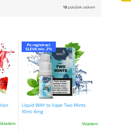
18
položek celkem
Po registraci
SLEVA min. 2%
elon
Liquid WAY to Vape Two Mints
10ml-6mg
Skladem
Skladem