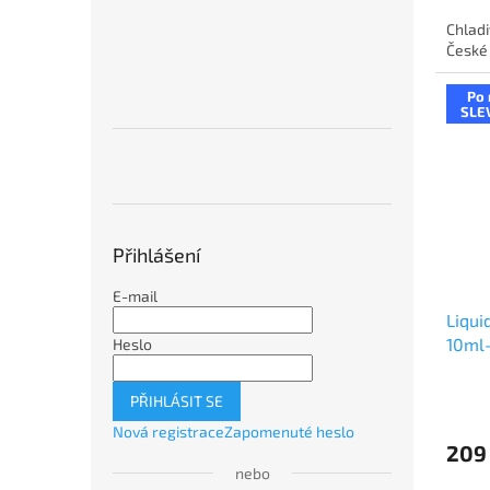
Chladi
České 
Po 
SLE
Přihlášení
E-mail
Liqui
10ml
Heslo
PŘIHLÁSIT SE
Nová registrace
Zapomenuté heslo
209
nebo