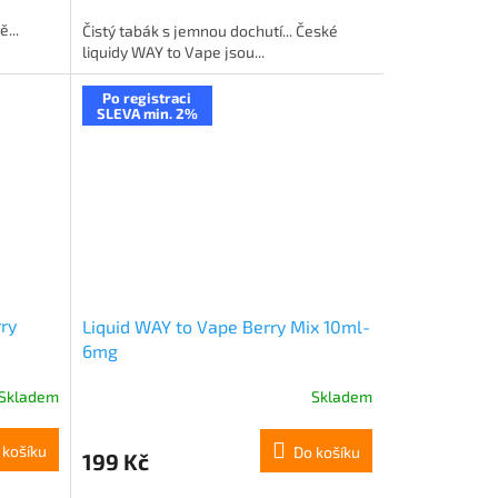
...
Čistý tabák s jemnou dochutí... České
liquidy WAY to Vape jsou...
Po registraci
SLEVA min. 2%
ry
Liquid WAY to Vape Berry Mix 10ml-
6mg
Skladem
Skladem
 košíku
Do košíku
199 Kč