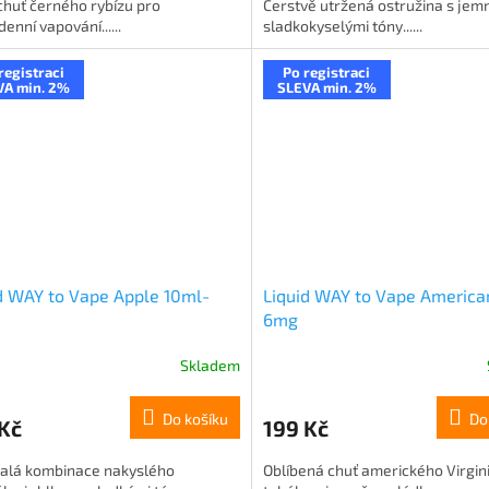
chuť černého rybízu pro
Čerstvě utržená ostružina s jem
enní vapování......
sladkokyselými tóny......
registraci
Po registraci
VA min. 2%
SLEVA min. 2%
d WAY to Vape Apple 10ml-
Liquid WAY to Vape America
6mg
Skladem
Do košíku
Do
Kč
199 Kč
alá kombinace nakyslého
Oblíbená chuť amerického Virgin