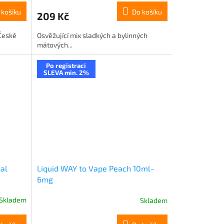
 košíku
Do košíku
209 Kč
 České
Osvěžující mix sladkých a bylinných
mátových...
Po registraci
SLEVA min. 2%
nal
Liquid WAY to Vape Peach 10ml-
6mg
Skladem
Skladem