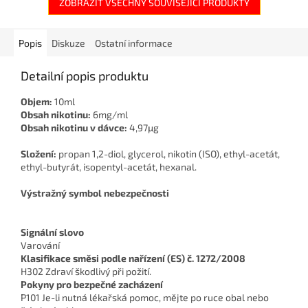
ZOBRAZIT VŠECHNY SOUVISEJÍCÍ PRODUKTY
Popis
Diskuze
Ostatní informace
Detailní popis produktu
Objem:
10ml
Obsah nikotinu:
6mg/ml
Obsah nikotinu v dávce:
4,97μg
Složení:
propan 1,2-diol, glycerol, nikotin (ISO), ethyl-acetát,
ethyl-butyrát, isopentyl-acetát, hexanal.
Výstražný symbol nebezpečnosti
Signální slovo
Varování
Klasifikace směsi podle nařízení (ES) č. 1272/2008
H302 Zdraví škodlivý při požití.
Pokyny pro bezpečné zacházení
P101 Je-li nutná lékařská pomoc, mějte po ruce obal nebo