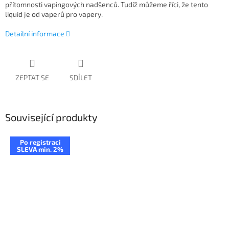
přítomnosti vapingových nadšenců. Tudíž můžeme říci, že tento
liquid je od vaperů pro vapery.
Detailní informace
ZEPTAT SE
SDÍLET
Související produkty
Po registraci
SLEVA min. 2%