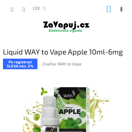
Přejít
NÁKUP
na
CZK
obsah
KOŠÍK
Liquid WAY to Vape Apple 10ml-6mg
Po registraci
Značka:
WAY to Vape
SLEVA min. 2%