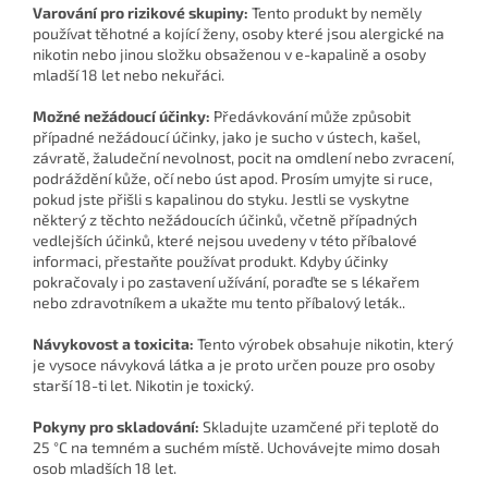
Varování pro rizikové skupiny:
Tento produkt by neměly
používat těhotné a kojící ženy, osoby které jsou alergické na
nikotin nebo jinou složku obsaženou v e-kapalině a osoby
mladší 18 let nebo nekuřáci.
Možné nežádoucí účinky:
Předávkování může způsobit
případné nežádoucí účinky, jako je sucho v ústech, kašel,
závratě, žaludeční nevolnost, pocit na omdlení nebo zvracení,
podráždění kůže, očí nebo úst apod. Prosím umyjte si ruce,
pokud jste přišli s kapalinou do styku. Jestli se vyskytne
některý z těchto nežádoucích účinků, včetně případných
vedlejších účinků, které nejsou uvedeny v této příbalové
informaci, přestaňte používat produkt. Kdyby účinky
pokračovaly i po zastavení užívání, poraďte se s lékařem
nebo zdravotníkem a ukažte mu tento příbalový leták..
Návykovost a toxicita:
Tento výrobek obsahuje nikotin, který
je vysoce návyková látka a je proto určen pouze pro osoby
starší 18-ti let. Nikotin je toxický.
Pokyny pro skladování:
Skladujte uzamčené při teplotě do
25 °C na temném a suchém místě. Uchovávejte mimo dosah
osob mladších 18 let.