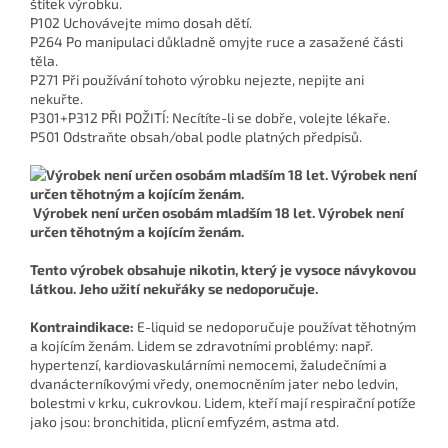
štítek výrobku.
P102 Uchovávejte mimo dosah dětí.
P264 Po manipulaci důkladně omyjte ruce a zasažené části
těla.
P271 Při používání tohoto výrobku nejezte, nepijte ani
nekuřte.
P301+P312 PŘI POŽITÍ: Necítíte-li se dobře, volejte lékaře.
P501 Odstraňte obsah/obal podle platných předpisů.
Výrobek není určen osobám mladším 18 let. Výrobek není
určen těhotným a kojícím ženám.
Tento výrobek obsahuje nikotin, který je vysoce návykovou
látkou. Jeho užití nekuřáky se nedoporučuje.
Kontraindikace:
E-liquid se nedoporučuje používat těhotným
a kojícím ženám. Lidem se zdravotními problémy: např.
hypertenzí, kardiovaskulárními nemocemi, žaludečními a
dvanácterníkovými vředy, onemocněním jater nebo ledvin,
bolestmi v krku, cukrovkou. Lidem, kteří mají respirační potíže
jako jsou: bronchitida, plicní emfyzém, astma atd.