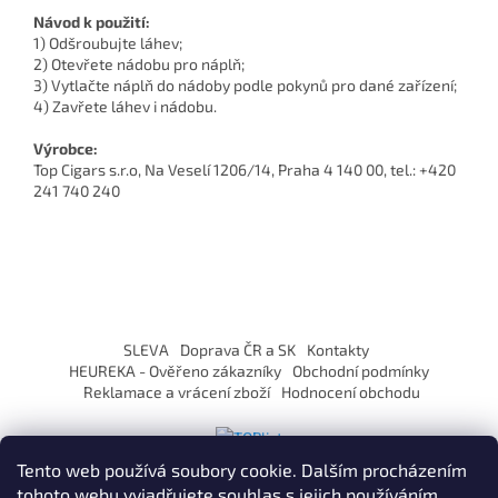
Návod k použití:
1) Odšroubujte láhev;
2) Otevřete nádobu pro náplň;
3) Vytlačte náplň do nádoby podle pokynů pro dané zařízení;
4) Zavřete láhev i nádobu.
Výrobce:
Top Cigars s.r.o, Na Veselí 1206/14, Praha 4 140 00, tel.: +420
241 740 240
Z
á
SLEVA
Doprava ČR a SK
Kontakty
p
HEUREKA - Ověřeno zákazníky
Obchodní podmínky
a
Reklamace a vrácení zboží
Hodnocení obchodu
t
í
Tento web používá soubory cookie. Dalším procházením
tohoto webu vyjadřujete souhlas s jejich používáním.