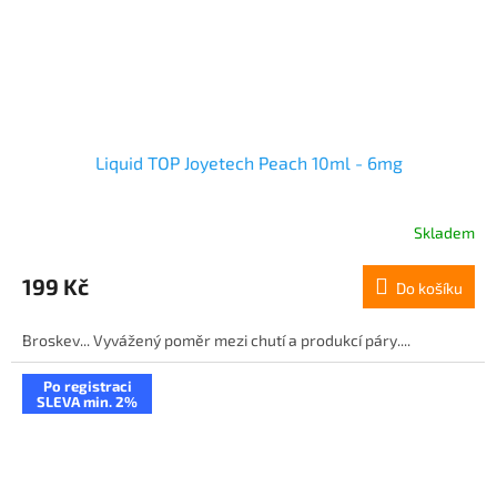
Liquid TOP Joyetech Peach 10ml - 6mg
Skladem
199 Kč
Do košíku
Broskev... Vyvážený poměr mezi chutí a produkcí páry....
Po registraci
SLEVA min. 2%