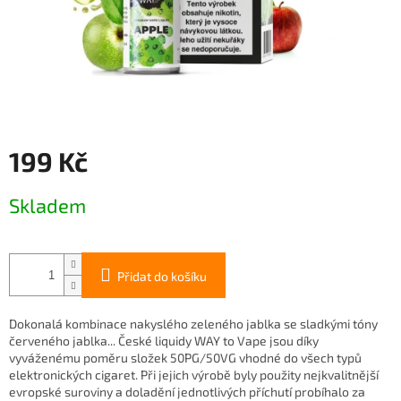
199 Kč
Měrná
Skladem
cena:
Přidat do košíku
Dokonalá kombinace nakyslého zeleného jablka se sladkými tóny
červeného jablka... České liquidy WAY to Vape jsou díky
vyváženému poměru složek 50PG/50VG vhodné do všech typů
elektronických cigaret. Při jejich výrobě byly použity nejkvalitnější
evropské suroviny a doladění jednotlivých příchutí probíhalo za