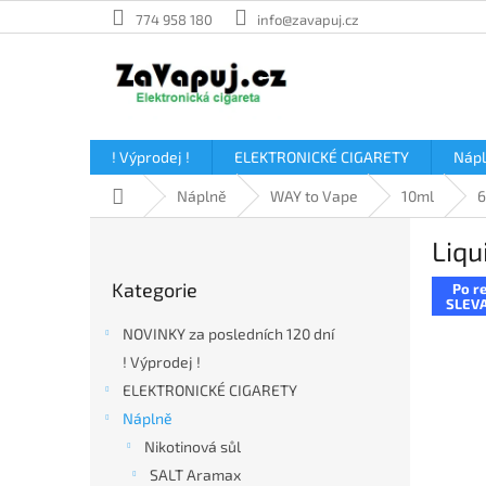
Přejít
774 958 180
info@zavapuj.cz
na
obsah
! Výprodej !
ELEKTRONICKÉ CIGARETY
Náp
Domů
Náplně
WAY to Vape
10ml
P
Liq
o
Přeskočit
s
Kategorie
Po re
kategorie
t
SLEVA
r
NOVINKY za posledních 120 dní
a
! Výprodej !
n
ELEKTRONICKÉ CIGARETY
n
í
Náplně
p
Nikotinová sůl
a
SALT Aramax