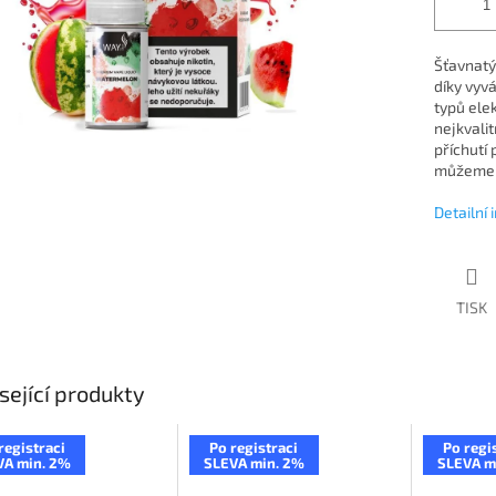
Šťavnatý
díky vy
typů elek
nejkvali
příchutí
můžeme ří
Detailní
TISK
sející produkty
registraci
Po registraci
Po regi
VA min. 2%
SLEVA min. 2%
SLEVA m