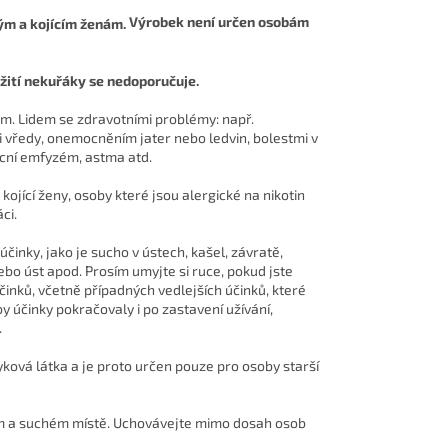
Výrobek není určen osobám
žití nekuřáky se nedoporučuje.
m. Lidem se zdravotními problémy: např.
 vředy, onemocněním jater nebo ledvin, bolestmi v
licní emfyzém, astma atd.
ojící ženy, osoby které jsou alergické na nikotin
ci.
inky, jako je sucho v ústech, kašel, závratě,
ebo úst apod. Prosím umyjte si ruce, pokud jste
účinků, včetně případných vedlejších účinků, které
y účinky pokračovaly i po zastavení užívání,
.
yková látka a je proto určen pouze pro osoby starší
ém a suchém místě. Uchovávejte mimo dosah osob