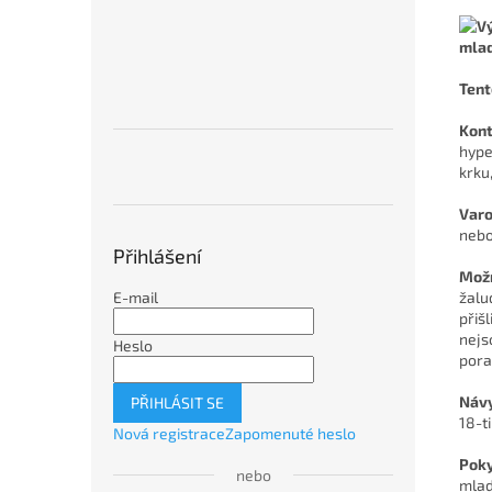
mlad
Tent
Kont
hype
krku
Varo
nebo
Přihlášení
Možn
žalu
E-mail
přiš
nejs
Heslo
pora
Návy
PŘIHLÁSIT SE
18-ti
Nová registrace
Zapomenuté heslo
Poky
nebo
mlad