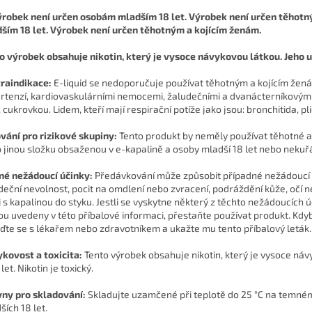
ším 18 let. Výrobek není určen těhotným a kojícím ženám.
o výrobek obsahuje nikotin, který je vysoce návykovou látkou. Jeho u
raindikace:
E-liquid se nedoporučuje používat těhotným a kojícím žená
rtenzí, kardiovaskulárními nemocemi, žaludečními a dvanácterníkovými
, cukrovkou. Lidem, kteří mají respirační potíže jako jsou: bronchitida, p
vání pro rizikové skupiny:
Tento produkt by neměly používat těhotné a k
 jinou složku obsaženou v e-kapalině a osoby mladší 18 let nebo nekuřá
é nežádoucí účinky:
Předávkování může způsobit případné nežádoucí úč
deční nevolnost, pocit na omdlení nebo zvracení, podráždění kůže, očí n
li s kapalinou do styku. Jestli se vyskytne některý z těchto nežádoucích 
ou uvedeny v této příbalové informaci, přestaňte používat produkt. Kdyb
ďte se s lékařem nebo zdravotníkem a ukažte mu tento příbalový leták.
kovost a toxicita:
Tento výrobek obsahuje nikotin, který je vysoce náv
 let. Nikotin je toxický.
ny pro skladování:
Skladujte uzamčené při teplotě do 25 °C na temn
ších 18 let.