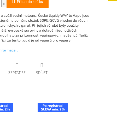
Přidat do košíku
 a svěží vodní meloun... České liquidy WAY to Vape jsou
váženému poměru složek 50PG/50VG vhodné do všech
tronických cigaret. Při jejich výrobě byly použity
tnější evropské suroviny a doladění jednotlivých
 probíhalo za přítomnosti vapingových nadšenců. Tudíž
ci, že tento liquid je od vaperů pro vapery.
 informace
ZEPTAT SE
SDÍLET
straci
Po registraci
in. 2%
SLEVA min. 2%