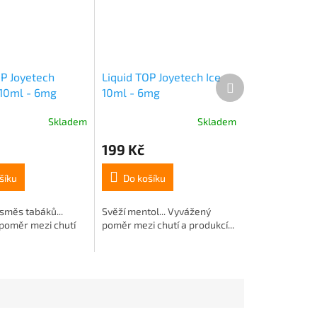
OP Joyetech
Liquid TOP Joyetech Ice
Další
10ml - 6mg
10ml - 6mg
produkt
Skladem
Skladem
199 Kč
šíku
Do košíku
směs tabáků...
Svěží mentol... Vyvážený
poměr mezi chutí
poměr mezi chutí a produkcí...