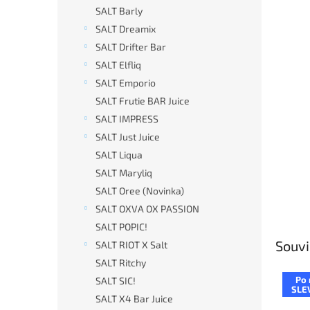
n
SALT Barly
e
SALT Dreamix
l
SALT Drifter Bar
SALT Elfliq
SALT Emporio
SALT Frutie BAR Juice
SALT IMPRESS
SALT Just Juice
SALT Liqua
SALT Maryliq
SALT Oree (Novinka)
SALT OXVA OX PASSION
SALT POPIC!
Souvi
SALT RIOT X Salt
SALT Ritchy
Po 
SALT SIC!
SLE
SALT X4 Bar Juice