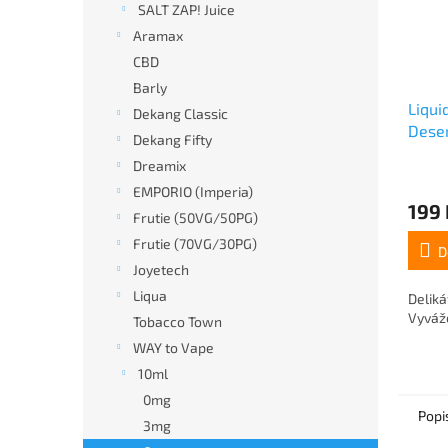
SALT ZAP! Juice
Aramax
CBD
Barly
Liqui
Dekang Classic
Deser
Dekang Fifty
Dreamix
EMPORIO (Imperia)
199 
Frutie (50VG/50PG)
Frutie (70VG/30PG)
D
Joyetech
Liqua
Deliká
Vyváž
Tobacco Town
WAY to Vape
10ml
0mg
Popi
3mg