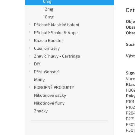
6mg
12mg
Det
18mg
Obj
Příchutě klasické balení
Obsa
Příchutě Shake & Vape
Obsa
Báze a Booster
Slož
Clearomizéry
Výst
Žhavící hlavy - Cartridge
DIY
Příslušenství
Sign
Varo
Mody
Klas
KONOPNÉ PRODUKTY
H302 
Nikotinové sáčky
Poky
P101
Nikotinové filmy
P102
Značky
P264
P271
P301
P501