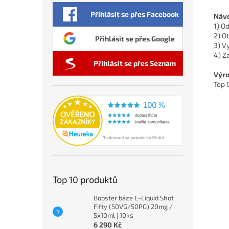
Přihlásit se přes Facebook
Návo
1) O
2) O
Přihlásit se přes Google
3) V
4) Z
Přihlásit se přes Seznam
Výro
Top 
Top 10 produktů
Booster báze E-Liquid Shot
Fifty (50VG/50PG) 20mg /
5x10ml | 10ks
6 290 Kč