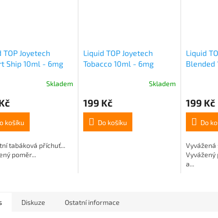
d TOP Joyetech
Liquid TOP Joyetech
Liquid T
t Ship 10ml - 6mg
Tobacco 10ml - 6mg
Blended 
Skladem
Skladem
Kč
199 Kč
199 Kč
o košíku
Do košíku
Do ko
tní tabáková příchuť...
Vyvážená 
ený poměr...
Vyvážený 
a...
s
Diskuze
Ostatní informace