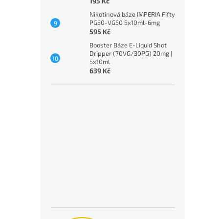
195 Kč
Nikotinová báze IMPERIA Fifty
PG50-VG50 5x10ml-6mg
595 Kč
Booster Báze E-Liquid Shot
Dripper (70VG/30PG) 20mg |
5x10ml
639 Kč