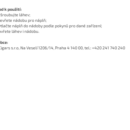
d k použití:
dšroubujte láhev;
tevřete nádobu pro náplň;
ytlačte náplň do nádoby podle pokynů pro dané zařízení;
avřete láhev i nádobu.
bce:
Cigars s.r.o, Na Veselí 1206/14, Praha 4 140 00, tel.: +420 241 740 240