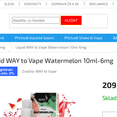
SLEVA
KONTAKTY
DOPRAVA ČR A SK
REKLAMACE
HLEDAT
lně
Příchutě klasické balení
Příchutě Shake & Vape
Bá
6mg
Liquid WAY to Vape Watermelon 10ml-6mg
uid WAY to Vape Watermelon 10ml-6mg
gistraci
Značka:
WAY to Vape
 min. 2%
209
Měrná
Skla
cena: