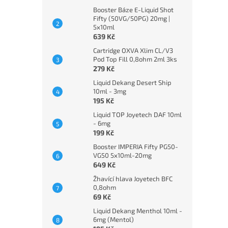
Booster Báze E-Liquid Shot
Fifty (50VG/50PG) 20mg |
5x10ml
639 Kč
Cartridge OXVA Xlim CL/V3
Pod Top Fill 0,8ohm 2ml 3ks
279 Kč
Liquid Dekang Desert Ship
10ml - 3mg
195 Kč
Liquid TOP Joyetech DAF 10ml
- 6mg
199 Kč
Booster IMPERIA Fifty PG50-
VG50 5x10ml-20mg
649 Kč
Žhavící hlava Joyetech BFC
0,8ohm
69 Kč
Liquid Dekang Menthol 10ml -
6mg (Mentol)