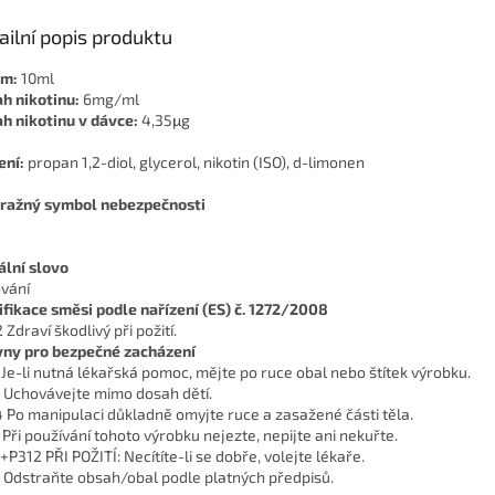
ailní popis produktu
em:
10ml
h nikotinu:
6mg/ml
h nikotinu v dávce:
4,35μg
ení:
propan 1,2-diol, glycerol, nikotin (ISO), d-limonen
ražný symbol nebezpečnosti
ální slovo
vání
ifikace směsi podle nařízení (ES) č. 1272/2008
Zdraví škodlivý při požití.
ny pro bezpečné zacházení
 Je-li nutná lékařská pomoc, mějte po ruce obal nebo štítek výrobku.
 Uchovávejte mimo dosah dětí.
 Po manipulaci důkladně omyjte ruce a zasažené části těla.
 Při používání tohoto výrobku nejezte, nepijte ani nekuřte.
+P312 PŘI POŽITÍ: Necítíte-li se dobře, volejte lékaře.
 Odstraňte obsah/obal podle platných předpisů.