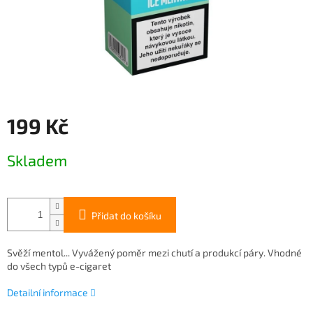
199 Kč
Měrná
Skladem
cena:
Přidat do košíku
Svěží mentol... Vyvážený poměr mezi chutí a produkcí páry. Vhodné
do všech typů e-cigaret
Detailní informace