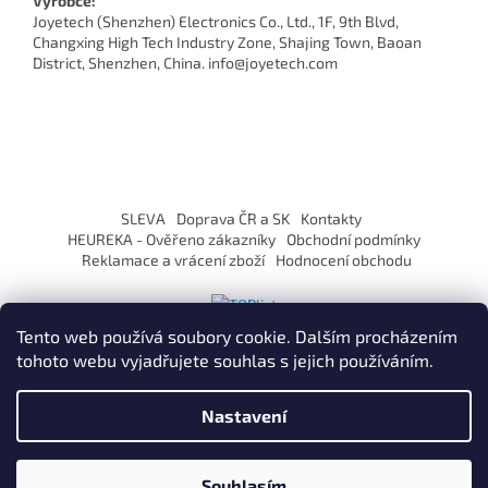
Výrobce:
Joyetech (Shenzhen) Electronics Co., Ltd., 1F, 9th Blvd,
Changxing High Tech Industry Zone, Shajing Town, Baoan
District, Shenzhen, China. info@joyetech.com
Z
á
SLEVA
Doprava ČR a SK
Kontakty
p
HEUREKA - Ověřeno zákazníky
Obchodní podmínky
a
Reklamace a vrácení zboží
Hodnocení obchodu
t
í
Tento web používá soubory cookie. Dalším procházením
tohoto webu vyjadřujete souhlas s jejich používáním.
Vytvořil Shoptet
Nastavení
Copyright 2026
ZaVapuj.cz
. Všechna práva vyhrazena.
Souhlasím