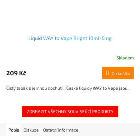
Liquid WAY to Vape Bright 10ml-6mg
Skladem
209 Kč
Do košíku
Čistý tabák s jemnou dochutí... České liquidy WAY to Vape jsou...
ZOBRAZIT VŠECHNY SOUVISEJÍCÍ PRODUKTY
Popis
Diskuze
Ostatní informace