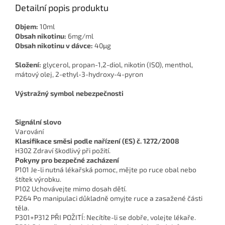
Detailní popis produktu
Objem:
10ml
Obsah nikotinu:
6mg/ml
Obsah nikotinu v dávce:
40μg
Složení:
glycerol, propan-1,2-diol, nikotin (ISO), menthol,
mátový olej, 2-ethyl-3-hydroxy-4-pyron
Výstražný symbol nebezpečnosti
Signální slovo
Varování
Klasifikace směsi podle nařízení (ES) č. 1272/2008
H302 Zdraví škodlivý při požití.
Pokyny pro bezpečné zacházení
P101 Je-li nutná lékařská pomoc, mějte po ruce obal nebo
štítek výrobku.
P102 Uchovávejte mimo dosah dětí.
P264 Po manipulaci důkladně omyjte ruce a zasažené části
těla.
P301+P312 PŘI POŽITÍ: Necítíte-li se dobře, volejte lékaře.