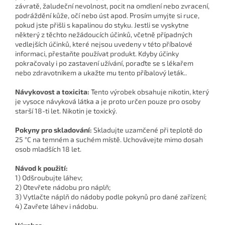
závratě, žaludeční nevolnost, pocit na omdlení nebo zvracení,
podráždění kůže, očí nebo úst apod. Prosím umyjte si ruce,
pokud jste přišli s kapalinou do styku. Jestli se vyskytne
některý z těchto nežádoucích účinků, včetně případných
vedlejších účinků, které nejsou uvedeny v této příbalové
informaci, přestaňte používat produkt. Kdyby účinky
pokračovaly i po zastavení užívání, poraďte se s lékařem
nebo zdravotníkem a ukažte mu tento příbalový leták..
Návykovost a toxicita:
Tento výrobek obsahuje nikotin, který
je vysoce návyková látka a je proto určen pouze pro osoby
starší 18-ti let. Nikotin je toxický.
Pokyny pro skladování:
Skladujte uzamčené při teplotě do
25 °C na temném a suchém místě. Uchovávejte mimo dosah
osob mladších 18 let.
Návod k použití:
1) Odšroubujte láhev;
2) Otevřete nádobu pro náplň;
3) Vytlačte náplň do nádoby podle pokynů pro dané zařízení;
4) Zavřete láhev i nádobu.