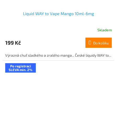
Liquid WAY to Vape Mango 10ml-6mg
Skladem
199 Kč
Do košíku
Výrazná chuť sladkého a zralého manga... České liquidy WAY to...
Po registraci
SLEVA min. 2%