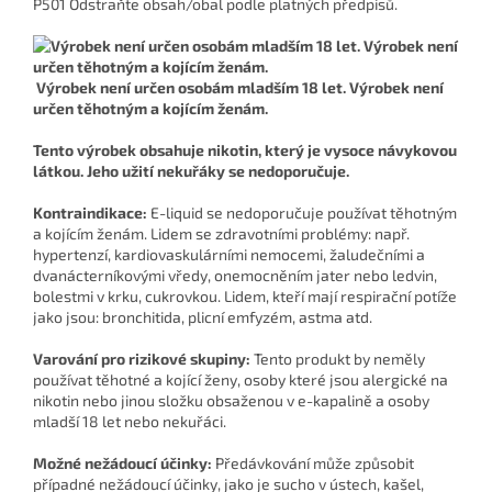
P501 Odstraňte obsah/obal podle platných předpisů.
Výrobek není určen osobám mladším 18 let. Výrobek není
určen těhotným a kojícím ženám.
Tento výrobek obsahuje nikotin, který je vysoce návykovou
látkou. Jeho užití nekuřáky se nedoporučuje.
Kontraindikace:
E-liquid se nedoporučuje používat těhotným
a kojícím ženám. Lidem se zdravotními problémy: např.
hypertenzí, kardiovaskulárními nemocemi, žaludečními a
dvanácterníkovými vředy, onemocněním jater nebo ledvin,
bolestmi v krku, cukrovkou. Lidem, kteří mají respirační potíže
jako jsou: bronchitida, plicní emfyzém, astma atd.
Varování pro rizikové skupiny:
Tento produkt by neměly
používat těhotné a kojící ženy, osoby které jsou alergické na
nikotin nebo jinou složku obsaženou v e-kapalině a osoby
mladší 18 let nebo nekuřáci.
Možné nežádoucí účinky:
Předávkování může způsobit
případné nežádoucí účinky, jako je sucho v ústech, kašel,