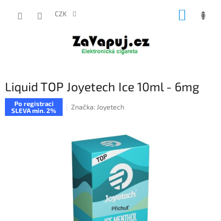
Přejít
NÁKUP
na
CZK
obsah
KOŠÍK
Liquid TOP Joyetech Ice 10ml - 6mg
Po registraci
Značka:
Joyetech
SLEVA min. 2%