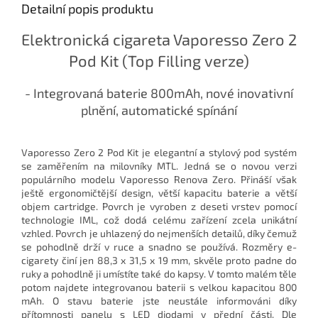
Detailní popis produktu
Elektronická cigareta Vaporesso Zero 2
Pod Kit (Top Filling verze)
- Integrovaná baterie 800mAh, nové inovativní
plnění, automatické spínání
Vaporesso Zero 2 Pod Kit je elegantní a stylový pod systém
se zaměřením na milovníky MTL. Jedná se o novou verzi
populárního modelu Vaporesso Renova Zero. Přináší však
ještě ergonomičtější design, větší kapacitu baterie a větší
objem cartridge. Povrch je vyroben z deseti vrstev pomocí
technologie IML, což dodá celému zařízení zcela unikátní
vzhled. Povrch je uhlazený do nejmenších detailů, díky čemuž
se pohodlně drží v ruce a snadno se používá. Rozměry e-
cigarety činí jen 88,3 x 31,5 x 19 mm, skvěle proto padne do
ruky a pohodlně ji umístíte také do kapsy. V tomto malém těle
potom najdete integrovanou baterii s velkou kapacitou 800
mAh. O stavu baterie jste neustále informováni díky
přítomnosti panelu s LED diodami v přední části. Dle