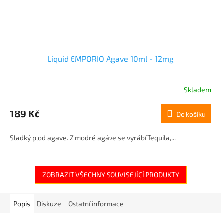
Liquid EMPORIO Agave 10ml - 12mg
Skladem
189 Kč
Do košíku
Sladký plod agave. Z modré agáve se vyrábí Tequila,...
ZOBRAZIT VŠECHNY SOUVISEJÍCÍ PRODUKTY
Popis
Diskuze
Ostatní informace