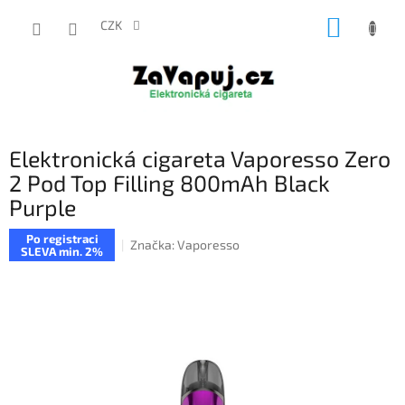
Přejít
NÁKUP
na
CZK
obsah
KOŠÍK
Elektronická cigareta Vaporesso Zero
2 Pod Top Filling 800mAh Black
Purple
Po registraci
Značka:
Vaporesso
SLEVA min. 2%