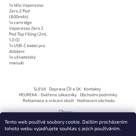
1x tělo Vaporesso
Zero 2 Pod
(800mAh)
1x cartridge
Vaporesso Zero 2
Pod Top Filling (2ml,
1,0 Ω)
1x USB-C kabel pro
dobíjení
1x uživatelský
manuál
Z
á
SLEVA
Doprava ČR a SK
Kontakty
p
HEUREKA - Ověřeno zákazníky
Obchodní podmínky
a
Reklamace a vrácení zboží
Hodnocení obchodu
t
í
Tento web používá soubory cookie. Dalším procházením
tohoto webu vyjadřujete souhlas s jejich používáním.