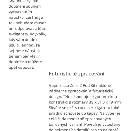
snadné a rychlé
doplnění pouhým
vycvaknutím
náustku. Cartridge
tak nebudete muset
ani odpojovat z těla
e-cigarety. Kdykoliv,
kdy vám dojde e-
liquid, jednoduše
sejmete náustek,
během pár vteřin
doplníte a můžete
opět vapovat.
Futuristické zpracování
Vaporesso Zero 2 Pod Kit nabídne
nádherné zpracování a futuristický
design. Tělo disponuje ergonomickou
konstrukcí s rozměry 89 x 31,8 x 19 mm.
Skvěle se drží v ruce a e-cigaretu také
snadno schováte do kapsy. Na výběr je
celá řada moderně zpracovaných
barevných variant. Povrch je vyleštěný
do nejmenších detailů pro co nejlepší