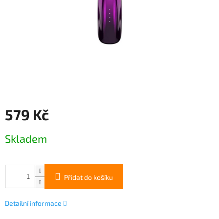
579 Kč
Měrná
Skladem
cena:
Přidat do košíku
Detailní informace