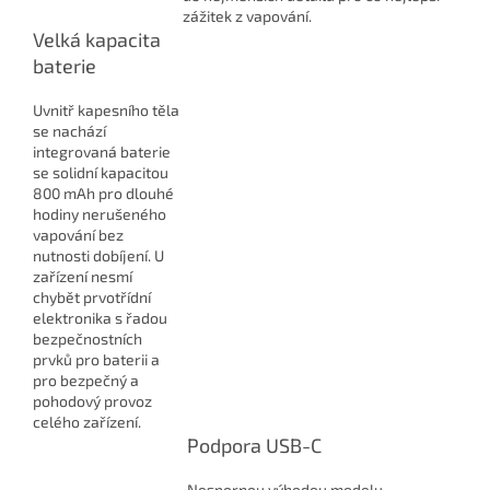
zážitek z vapování.
Velká kapacita
baterie
Uvnitř kapesního těla
se nachází
integrovaná baterie
se solidní kapacitou
800 mAh pro dlouhé
hodiny nerušeného
vapování bez
nutnosti dobíjení. U
zařízení nesmí
chybět prvotřídní
elektronika s řadou
bezpečnostních
prvků pro baterii a
pro bezpečný a
pohodový provoz
celého zařízení.
Podpora USB-C
Nespornou výhodou modelu