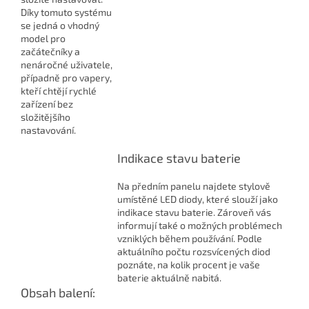
Díky tomuto systému
se jedná o vhodný
model pro
začátečníky a
nenáročné uživatele,
případně pro vapery,
kteří chtějí rychlé
zařízení bez
složitějšího
nastavování.
Indikace stavu baterie
Na předním panelu najdete stylově
umístěné LED diody, které slouží jako
indikace stavu baterie. Zároveň vás
informují také o možných problémech
vzniklých během používání. Podle
aktuálního počtu rozsvícených diod
poznáte, na kolik procent je vaše
baterie aktuálně nabitá.
Obsah balení: