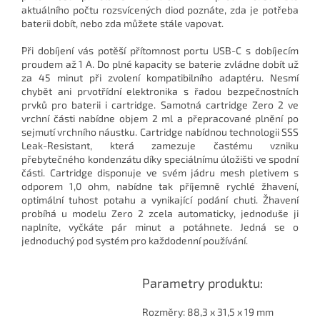
aktuálního počtu rozsvícených diod poznáte, zda je potřeba
baterii dobít, nebo zda můžete stále vapovat.
Při dobíjení vás potěší přítomnost portu USB-C s dobíjecím
proudem až 1 A. Do plné kapacity se baterie zvládne dobít už
za 45 minut při zvolení kompatibilního adaptéru. Nesmí
chybět ani prvotřídní elektronika s řadou bezpečnostních
prvků pro baterii i cartridge. Samotná cartridge Zero 2 ve
vrchní části nabídne objem 2 ml a přepracované plnění po
sejmutí vrchního náustku. Cartridge nabídnou technologii SSS
Leak-Resistant, která zamezuje častému vzniku
přebytečného kondenzátu díky speciálnímu úložišti ve spodní
části. Cartridge disponuje ve svém jádru mesh pletivem s
odporem 1,0 ohm, nabídne tak příjemně rychlé žhavení,
optimální tuhost potahu a vynikající podání chuti. Žhavení
probíhá u modelu Zero 2 zcela automaticky, jednoduše ji
naplníte, vyčkáte pár minut a potáhnete. Jedná se o
jednoduchý pod systém pro každodenní používání.
Parametry produktu:
Rozměry: 88,3 x 31,5 x 19 mm