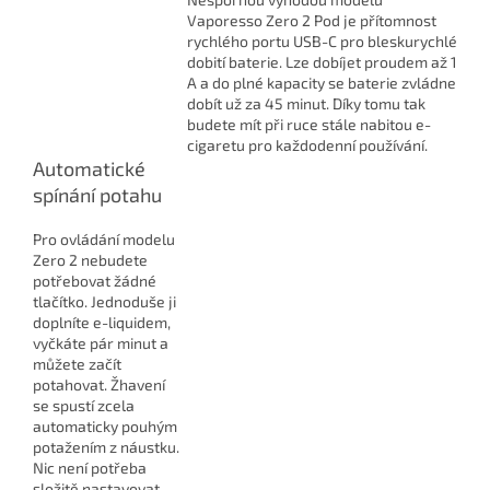
Vaporesso Zero 2 Pod je přítomnost
rychlého portu USB-C pro bleskurychlé
dobití baterie. Lze dobíjet proudem až 1
A a do plné kapacity se baterie zvládne
dobít už za 45 minut. Díky tomu tak
budete mít při ruce stále nabitou e-
cigaretu pro každodenní používání.
Automatické
spínání potahu
Pro ovládání modelu
Zero 2 nebudete
potřebovat žádné
tlačítko. Jednoduše ji
doplníte e-liquidem,
vyčkáte pár minut a
můžete začít
potahovat. Žhavení
se spustí zcela
automaticky pouhým
potažením z náustku.
Nic není potřeba
složitě nastavovat.