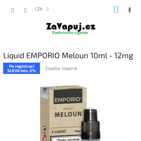
Přejít
NÁKUP
na
CZK
obsah
KOŠÍK
Liquid EMPORIO Meloun 10ml - 12mg
Po registraci
Značka:
Imperia
SLEVA min. 2%