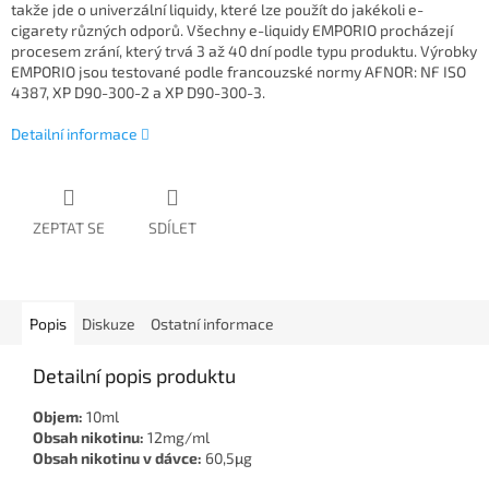
takže jde o univerzální liquidy, které lze použít do jakékoli e-
cigarety různých odporů. Všechny e-liquidy EMPORIO procházejí
procesem zrání, který trvá 3 až 40 dní podle typu produktu. Výrobky
EMPORIO jsou testované podle francouzské normy AFNOR: NF ISO
4387, XP D90-300-2 a XP D90-300-3.
Detailní informace
ZEPTAT SE
SDÍLET
Popis
Diskuze
Ostatní informace
Detailní popis produktu
Objem:
10ml
Obsah nikotinu:
12mg/ml
Obsah nikotinu v dávce:
60,5μg