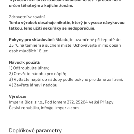
určen těhotným a kojícím ženám.
Zdravotní varování
Tento výrobek obsahuje nikotin, který je vysoce návykovou
látkou. Jeho užití nekuřáky se nedoporučuje.
Pokyny pro skladování:
Skladujte uzamčené při teplotě do
25 °C na temném a suchém místě. Uchovávejte mimo dosah
osob mladších 18 let.
Návod k použití:
1) Odšroubujte láhev;
2) Otevřete nádobu pro náplň;
3) Vytlačte náplň do nádoby podle pokynů pro dané zařízení;
4) Zavřete láhev i nádobu.
Výrobce:
Imperia Bios' s.r.o., Pod lomem 272, 25264 Velké Přílepy,
Česká republika, info@e-imperia.com
Doplňkové parametry