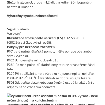
Složení:
glycerol, propan-1,2-diol, nikotin (ISO), isopentyl-
acetát, d-limonen
Výstražný symbol nebezpečnosti
Signální slovo
Varování
Klasifikace směsi podle nařízení (ES) č. 1272/2008
H302 Zdraví škodlivý při požití.
Pokyny pro bezpečné zacházení
P101 Je-li nutná lékařská pomoc, mějte po ruce obal nebo
štítek výrobku.
P102 Uchovávejte mimo dosah dětí.
P264 Po manipulaci důkladně omyjte ruce a zasažené části
těla.
P270 Při používání tohoto výrobku nejezte, nepijte, nekuřte.
P301+P312 PŘI POŽITÍ: Necítíte-li se dobře, volejte lékaře.
P501 Odstraňte obsah/obal oprávněné osobě k nakládání s
odpady nebo vrácením dodavateli.
Výrobek není určen osobám mladším 18 let. Výrobek není