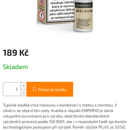
189 Kč
Měrná
Skladem
cena:
Přidat do košíku
Typická sladká chuť melounu v kombinaci s mátou s mentolu. V
závěru se objeví tón vody. Kvalita e-liquidů EMPORIO je daná
vstupními surovinami pro výrobu, dodržením standardních
výrobních procesů podle ISO 9001, ale i v neposlední řadě správným
technologickým postupem při výrobě. Poměr složek PG:VG je 50:50,