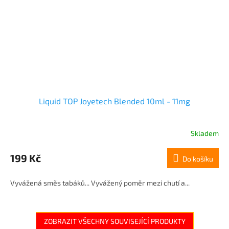
Liquid TOP Joyetech Blended 10ml - 11mg
Skladem
199 Kč
Do košíku
Vyvážená směs tabáků... Vyvážený poměr mezi chutí a...
ZOBRAZIT VŠECHNY SOUVISEJÍCÍ PRODUKTY