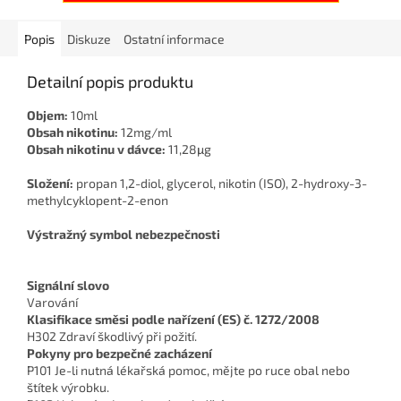
Popis
Diskuze
Ostatní informace
Detailní popis produktu
Objem:
10ml
Obsah nikotinu:
12mg/ml
Obsah nikotinu v dávce:
11,28μg
Složení:
propan 1,2-diol, glycerol, nikotin (ISO), 2-hydroxy-3-
methylcyklopent-2-enon
Výstražný symbol nebezpečnosti
Signální slovo
Varování
Klasifikace směsi podle nařízení (ES) č. 1272/2008
H302 Zdraví škodlivý při požití.
Pokyny pro bezpečné zacházení
P101 Je-li nutná lékařská pomoc, mějte po ruce obal nebo
štítek výrobku.