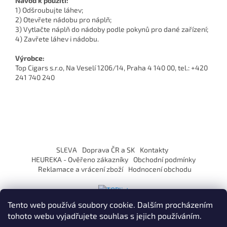
Návod k použití:
1) Odšroubujte láhev;
2) Otevřete nádobu pro náplň;
3) Vytlačte náplň do nádoby podle pokynů pro dané zařízení;
4) Zavřete láhev i nádobu.
Výrobce:
Top Cigars s.r.o, Na Veselí 1206/14, Praha 4 140 00, tel.: +420
241 740 240
Z
á
SLEVA
Doprava ČR a SK
Kontakty
p
HEUREKA - Ověřeno zákazníky
Obchodní podmínky
a
Reklamace a vrácení zboží
Hodnocení obchodu
t
í
Tento web používá soubory cookie. Dalším procházením
tohoto webu vyjadřujete souhlas s jejich používáním.