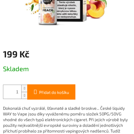
199 Kč
Měrná
Skladem
cena:
Přidat do košíku
Dokonalá chuť vyzrálé, šťavnaté a sladké broskve... České liquidy
WAY to Vape jsou díky vyváženému poměru složek 50PG/50VG
vhodné do všech typů elektronických cigaret. Při jejich výrobě byly
použity nejkvalitnější evropské suroviny a doladění jednotlivých
příchutí probíhalo za přítomnosti vapingových nadšenců. Tudíž