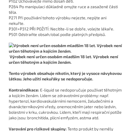
P102 Uchovávejte mimo dosah dětí.
P264 Po manipulaci důkladně omyjte ruce a zasažené části
těla.
P271 Při používání tohoto výrobku nejezte, nepijte ani
nekuřte.
P301+P312 PŘI POŽITÍ: Necítíte-li se dobře, volejte lékaře.
P501 Odstraňte obsah/obal podle platných předpisů.
Výrobek není určen osobám mladším 18 let. Výrobek není
určen těhotným a kojícím ženám.
Tento výrobek obsahuje nikotin, který je vysoce návykovou
látkou. Jeho užití nekuřáky se nedoporučuje.
Kontraindikace:
E-liquid se nedoporučuje používat těhotným
a kojícím ženám. Lidem se zdravotními problémy: např.
hypertenzí, kardiovaskulárními nemocemi, žaludečními a
dvanácterníkovými vředy, onemocněním jater nebo ledvin,
bolestmi v krku, cukrovkou. Lidem, kteří mají respirační potíže
jako jsou: bronchitida, plicní emfyzém, astma atd.
Varování pro rizikové skupiny:
Tento produkt by neměly