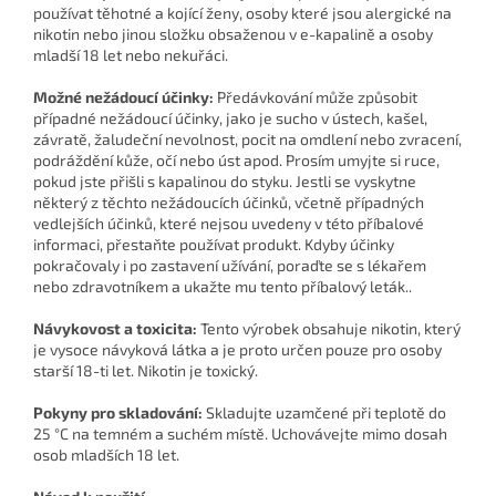
používat těhotné a kojící ženy, osoby které jsou alergické na
nikotin nebo jinou složku obsaženou v e-kapalině a osoby
mladší 18 let nebo nekuřáci.
Možné nežádoucí účinky:
Předávkování může způsobit
případné nežádoucí účinky, jako je sucho v ústech, kašel,
závratě, žaludeční nevolnost, pocit na omdlení nebo zvracení,
podráždění kůže, očí nebo úst apod. Prosím umyjte si ruce,
pokud jste přišli s kapalinou do styku. Jestli se vyskytne
některý z těchto nežádoucích účinků, včetně případných
vedlejších účinků, které nejsou uvedeny v této příbalové
informaci, přestaňte používat produkt. Kdyby účinky
pokračovaly i po zastavení užívání, poraďte se s lékařem
nebo zdravotníkem a ukažte mu tento příbalový leták..
Návykovost a toxicita:
Tento výrobek obsahuje nikotin, který
je vysoce návyková látka a je proto určen pouze pro osoby
starší 18-ti let. Nikotin je toxický.
Pokyny pro skladování:
Skladujte uzamčené při teplotě do
25 °C na temném a suchém místě. Uchovávejte mimo dosah
osob mladších 18 let.