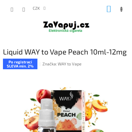
Přejít
NÁKUP
na
CZK
obsah
KOŠÍK
Liquid WAY to Vape Peach 10ml-12mg
Po registraci
Značka:
WAY to Vape
SLEVA min. 2%