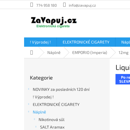
Přejít
774 958 180
info@zavapuj.cz
na
obsah
! Výprodej !
ELEKTRONICKÉ CIGARETY
Náp
Domů
Náplně
EMPORIO (Imperia)
12mg
P
Liqu
o
Přeskočit
s
Kategorie
Po re
kategorie
t
SLEVA
r
NOVINKY za posledních 120 dní
a
! Výprodej !
n
ELEKTRONICKÉ CIGARETY
n
í
Náplně
p
Nikotinová sůl
a
SALT Aramax