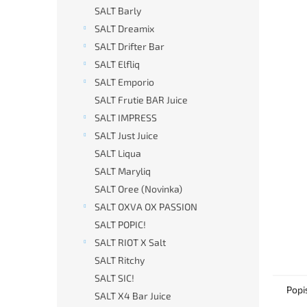
n
SALT Barly
e
SALT Dreamix
l
SALT Drifter Bar
SALT Elfliq
SALT Emporio
SALT Frutie BAR Juice
SALT IMPRESS
SALT Just Juice
SALT Liqua
SALT Maryliq
SALT Oree (Novinka)
SALT OXVA OX PASSION
SALT POPIC!
SALT RIOT X Salt
SALT Ritchy
SALT SIC!
Popi
SALT X4 Bar Juice