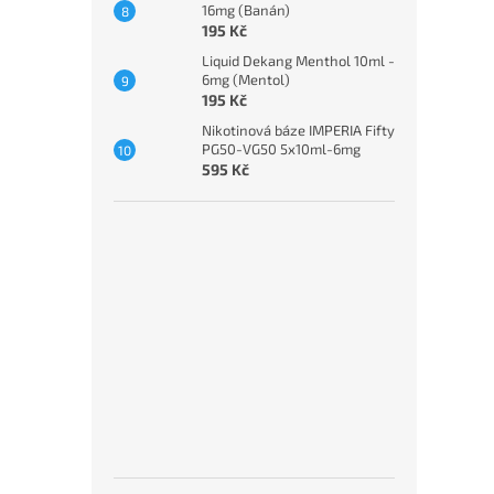
16mg (Banán)
195 Kč
Liquid Dekang Menthol 10ml -
6mg (Mentol)
195 Kč
Nikotinová báze IMPERIA Fifty
PG50-VG50 5x10ml-6mg
595 Kč