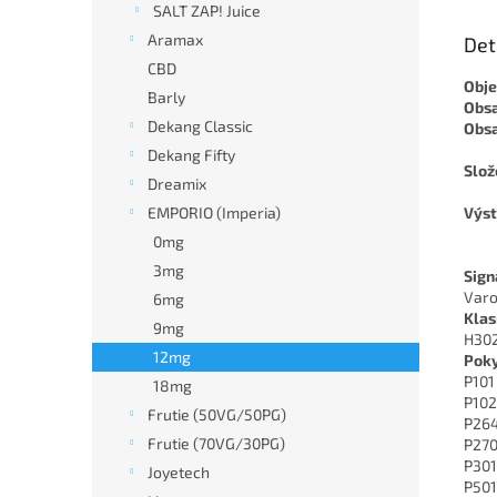
SALT ZAP! Juice
Aramax
Det
CBD
Obj
Barly
Obsa
Dekang Classic
Obsa
Dekang Fifty
Slož
Dreamix
EMPORIO (Imperia)
Výst
0mg
3mg
Sign
Varo
6mg
Klas
9mg
H302 
12mg
Poky
P101
18mg
P102
Frutie (50VG/50PG)
P264
Frutie (70VG/30PG)
P270
P301
Joyetech
P501