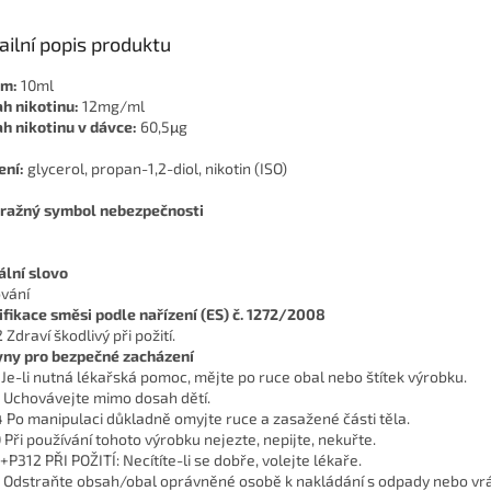
ailní popis produktu
em:
10ml
h nikotinu:
12mg/ml
h nikotinu v dávce:
60,5μg
ení:
glycerol, propan-1,2-diol, nikotin (ISO)
ražný symbol nebezpečnosti
ální slovo
vání
ifikace směsi podle nařízení (ES) č. 1272/2008
Zdraví škodlivý při požití.
ny pro bezpečné zacházení
 Je-li nutná lékařská pomoc, mějte po ruce obal nebo štítek výrobku.
 Uchovávejte mimo dosah dětí.
 Po manipulaci důkladně omyjte ruce a zasažené části těla.
 Při používání tohoto výrobku nejezte, nepijte, nekuřte.
+P312 PŘI POŽITÍ: Necítíte-li se dobře, volejte lékaře.
 Odstraňte obsah/obal oprávněné osobě k nakládání s odpady nebo vrá