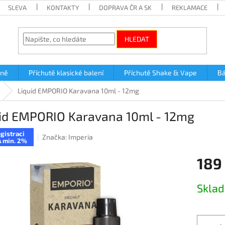
SLEVA
KONTAKTY
DOPRAVA ČR A SK
REKLAMACE
HLEDAT
lně
Příchutě klasické balení
Příchutě Shake & Vape
Bá
Liquid EMPORIO Karavana 10ml - 12mg
id EMPORIO Karavana 10ml - 12mg
gistraci
Značka:
Imperia
 min. 2%
189
Měrná
Skla
cena: