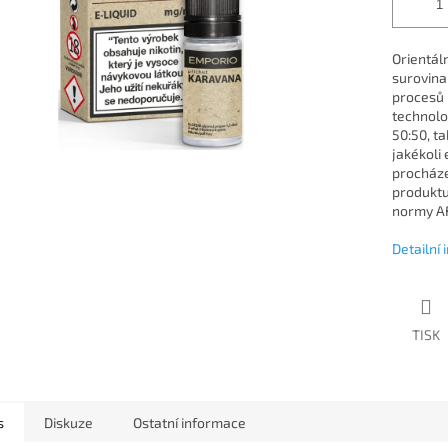
Orientáln
surovina
procesů 
technolo
50:50, ta
jakékoli
procháze
produktu
normy AF
Detailní
TISK
s
Diskuze
Ostatní informace