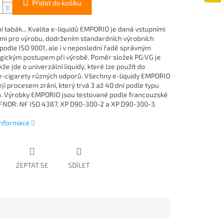
Přidat do košíku
í tabák... Kvalita e-liquidů EMPORIO je daná vstupními
mi pro výrobu, dodržením standardních výrobních
podle ISO 9001, ale i v neposlední řadě správným
gickým postupem při výrobě. Poměr složek PG:VG je
kže jde o univerzální liquidy, které lze použít do
 e-cigarety různých odporů. Všechny e-liquidy EMPORIO
jí procesem zrání, který trvá 3 až 40 dní podle typu
. Výrobky EMPORIO jsou testované podle francouzské
NOR: NF ISO 4387, XP D90-300-2 a XP D90-300-3.
 informace
ZEPTAT SE
SDÍLET