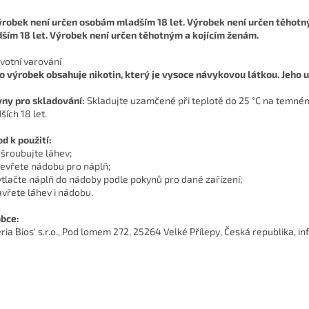
ším 18 let. Výrobek není určen těhotným a kojícím ženám.
votní varování
o výrobek obsahuje nikotin, který je vysoce návykovou látkou. Jeho u
ny pro skladování:
Skladujte uzamčené při teplotě do 25 °C na temn
ších 18 let.
d k použití:
dšroubujte láhev;
tevřete nádobu pro náplň;
ytlačte náplň do nádoby podle pokynů pro dané zařízení;
avřete láhev i nádobu.
bce:
ria Bios' s.r.o., Pod lomem 272, 25264 Velké Přílepy, Česká republika, 