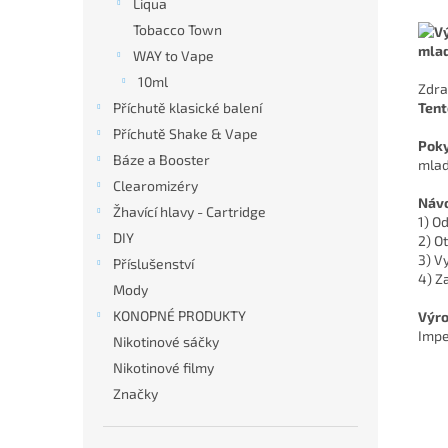
Liqua
Tobacco Town
mlad
WAY to Vape
10ml
Zdra
Tent
Příchutě klasické balení
Příchutě Shake & Vape
Poky
Báze a Booster
mlad
Clearomizéry
Návo
Žhavící hlavy - Cartridge
1) O
DIY
2) O
3) V
Příslušenství
4) Z
Mody
KONOPNÉ PRODUKTY
Výro
Impe
Nikotinové sáčky
Nikotinové filmy
Značky