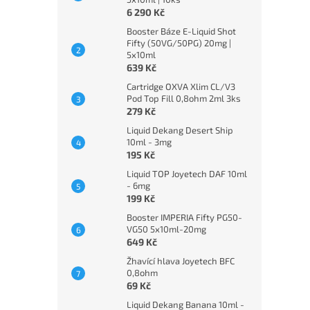
6 290 Kč
Booster Báze E-Liquid Shot
Fifty (50VG/50PG) 20mg |
5x10ml
639 Kč
Cartridge OXVA Xlim CL/V3
Pod Top Fill 0,8ohm 2ml 3ks
279 Kč
Liquid Dekang Desert Ship
10ml - 3mg
195 Kč
Liquid TOP Joyetech DAF 10ml
- 6mg
199 Kč
Booster IMPERIA Fifty PG50-
VG50 5x10ml-20mg
649 Kč
Žhavící hlava Joyetech BFC
0,8ohm
69 Kč
Liquid Dekang Banana 10ml -