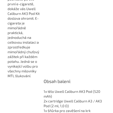
první e-cigaretě,
dokáže vás Uwell
Caliburn AK3 Pod Kit
doslova ohromit. E-
cigareta je
mimořádně
praktická,
jednoduchá na
celkovou instalaci a
zprostředkuje
mimořádný chuťový
zážitek při každém
potahu. Jedná se o
vynikající volbu pro
všechny milovníky
MTL šlukování.
Obsah balení:
1x tělo Uwell Caliburn AK3 Pod (520
mAh)
2x cartridge Uwell Caliburn A3 / AK3
Pod (2 ml, 1,0 Ω)
1x šňůrka pro zavěšení na krk