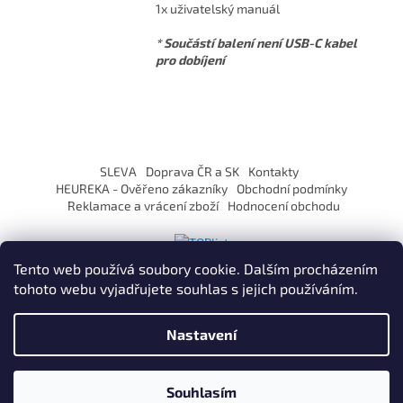
1x uživatelský manuál
* Součástí balení není USB-C kabel
pro dobíjení
Z
á
SLEVA
Doprava ČR a SK
Kontakty
p
HEUREKA - Ověřeno zákazníky
Obchodní podmínky
a
Reklamace a vrácení zboží
Hodnocení obchodu
t
í
Tento web používá soubory cookie. Dalším procházením
tohoto webu vyjadřujete souhlas s jejich používáním.
Vytvořil Shoptet
Nastavení
Copyright 2026
ZaVapuj.cz
. Všechna práva vyhrazena.
Souhlasím