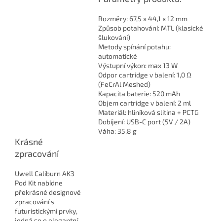
Rozměry: 67,5 x 44,1 x 12 mm
Způsob potahování: MTL (klasické
šlukování)
Metody spínání potahu:
automatické
Výstupní výkon: max 13 W
Odpor cartridge v balení: 1,0 Ω
(FeCrAl Meshed)
Kapacita baterie: 520 mAh
Objem cartridge v balení: 2 ml
Materiál: hliníková slitina + PCTG
Dobíjení: USB-C port (5V / 2A)
Váha: 35,8 g
Krásné
zpracování
Uwell Caliburn AK3
Pod Kit nabídne
překrásné designové
zpracování s
futuristickými prvky,
jedná se o elegantní