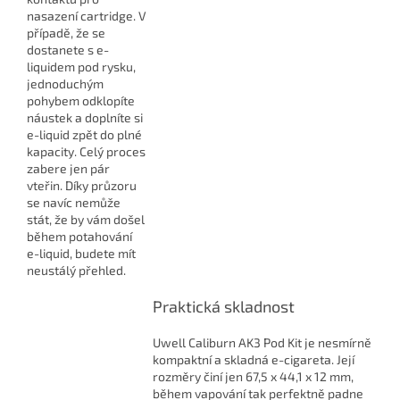
nasazení cartridge. V
případě, že se
dostanete s e-
liquidem pod rysku,
jednoduchým
pohybem odklopíte
náustek a doplníte si
e-liquid zpět do plné
kapacity. Celý proces
zabere jen pár
vteřin. Díky průzoru
se navíc nemůže
stát, že by vám došel
během potahování
e-liquid, budete mít
neustálý přehled.
Praktická skladnost
Uwell Caliburn AK3 Pod Kit je nesmírně
kompaktní a skladná e-cigareta. Její
rozměry činí jen 67,5 x 44,1 x 12 mm,
během vapování tak perfektně padne