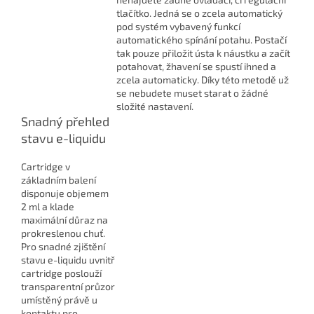
tlačítko. Jedná se o zcela automatický
pod systém vybavený funkcí
automatického spínání potahu. Postačí
tak pouze přiložit ústa k náustku a začít
potahovat, žhavení se spustí ihned a
zcela automaticky. Díky této metodě už
se nebudete muset starat o žádné
složité nastavení.
Snadný přehled
stavu e-liquidu
Cartridge v
základním balení
disponuje objemem
2 ml a klade
maximální důraz na
prokreslenou chuť.
Pro snadné zjištění
stavu e-liquidu uvnitř
cartridge poslouží
transparentní průzor
umístěný právě u
kontaktu pro