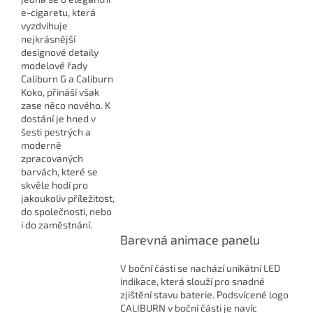
e-cigaretu, která
vyzdvihuje
nejkrásnější
designové detaily
modelové řady
Caliburn G a Caliburn
Koko, přináší však
zase něco nového. K
dostání je hned v
šesti pestrých a
moderně
zpracovaných
barvách, které se
skvěle hodí pro
jakoukoliv příležitost,
do společnosti, nebo
i do zaměstnání.
Barevná animace panelu
V boční části se nachází unikátní LED
indikace, která slouží pro snadné
zjištění stavu baterie. Podsvícené logo
CALIBURN v boční části je navíc