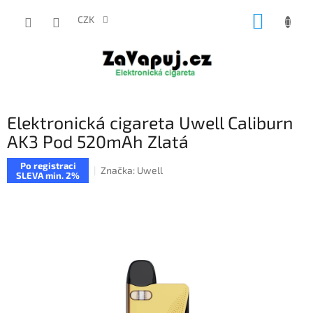
Přejít
NÁKUP
na
CZK
obsah
KOŠÍK
Elektronická cigareta Uwell Caliburn
AK3 Pod 520mAh Zlatá
Po registraci
Značka:
Uwell
SLEVA min. 2%