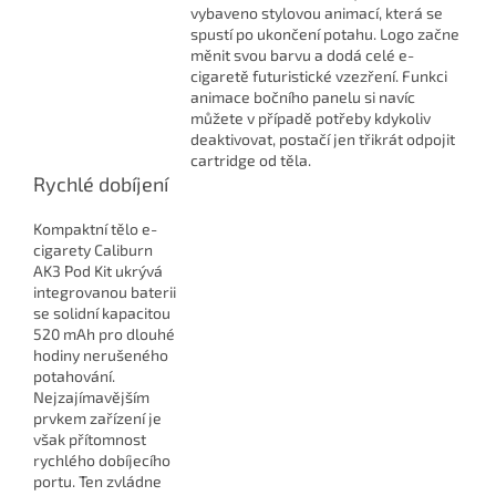
vybaveno stylovou animací, která se
spustí po ukončení potahu. Logo začne
měnit svou barvu a dodá celé e-
cigaretě futuristické vzezření. Funkci
animace bočního panelu si navíc
můžete v případě potřeby kdykoliv
deaktivovat, postačí jen třikrát odpojit
cartridge od těla.
Rychlé dobíjení
Kompaktní tělo e-
cigarety Caliburn
AK3 Pod Kit ukrývá
integrovanou baterii
se solidní kapacitou
520 mAh pro dlouhé
hodiny nerušeného
potahování.
Nejzajímavějším
prvkem zařízení je
však přítomnost
rychlého dobíjecího
portu. Ten zvládne