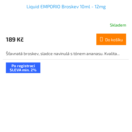
Liquid EMPORIO Broskev 10ml - 12mg
Skladem
189 Kč
Do košíku
Šťavnatá broskev, sladce navinulá s tónem ananasu. Kvalita...
Po registraci
SLEVA min. 2%