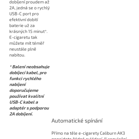
dobíjení proudem až
2A, jedná se o rychlý
USB-C port pro
efektivní dobití
baterie už za
krásných 15 minut*.
E-cigaretu tak
můžete mít téměř
neustále plně
nabitou.
* Balení neobsahuje
dobíjecí kabel, pro
funkci rychlého
nabíjení
doporučujeme
používat kvalitní
USB-C kabel a
adaptér s podporou
2A dobíjení.
Automatické spínání
Přímo na těle e-cigarety Caliburn AK3
nenajdete žádné ovládací, či regulační