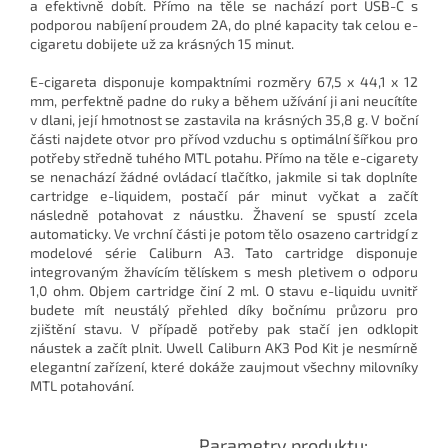
a efektivně dobít. Přímo na těle se nachází port USB-C s
podporou nabíjení proudem 2A, do plné kapacity tak celou e-
cigaretu dobijete už za krásných 15 minut.
E-cigareta disponuje kompaktními rozměry 67,5 x 44,1 x 12
mm, perfektně padne do ruky a během užívání ji ani neucítíte
v dlani, její hmotnost se zastavila na krásných 35,8 g. V boční
části najdete otvor pro přívod vzduchu s optimální šířkou pro
potřeby středně tuhého MTL potahu. Přímo na těle e-cigarety
se nenachází žádné ovládací tlačítko, jakmile si tak doplníte
cartridge e-liquidem, postačí pár minut vyčkat a začít
následně potahovat z náustku. Žhavení se spustí zcela
automaticky. Ve vrchní části je potom tělo osazeno cartridgí z
modelové série Caliburn A3. Tato cartridge disponuje
integrovaným žhavícím tělískem s mesh pletivem o odporu
1,0 ohm. Objem cartridge činí 2 ml. O stavu e-liquidu uvnitř
budete mít neustálý přehled díky bočnímu průzoru pro
zjištění stavu. V případě potřeby pak stačí jen odklopit
náustek a začít plnit. Uwell Caliburn AK3 Pod Kit je nesmírně
elegantní zařízení, které dokáže zaujmout všechny milovníky
MTL potahování.
Parametry produktu: