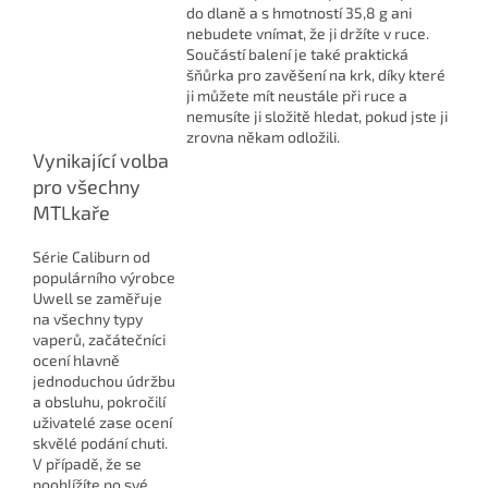
do dlaně a s hmotností 35,8 g ani
nebudete vnímat, že ji držíte v ruce.
Součástí balení je také praktická
šňůrka pro zavěšení na krk, díky které
ji můžete mít neustále při ruce a
nemusíte ji složitě hledat, pokud jste ji
zrovna někam odložili.
Vynikající volba
pro všechny
MTLkaře
Série Caliburn od
populárního výrobce
Uwell se zaměřuje
na všechny typy
vaperů, začátečníci
ocení hlavně
jednoduchou údržbu
a obsluhu, pokročilí
uživatelé zase ocení
skvělé podání chuti.
V případě, že se
poohlížíte po své