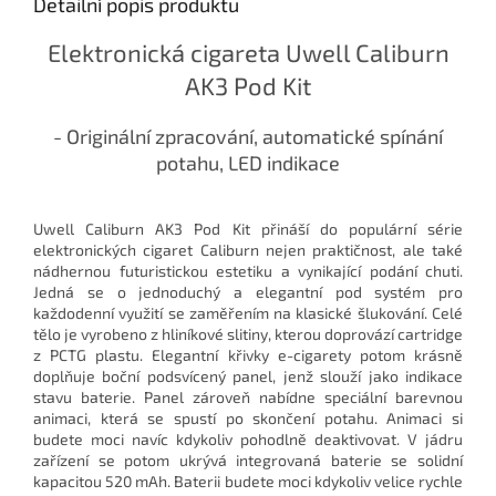
Detailní popis produktu
Elektronická cigareta Uwell Caliburn
AK3 Pod Kit
- Originální zpracování, automatické spínání
potahu, LED indikace
Uwell Caliburn AK3 Pod Kit přináší do populární série
elektronických cigaret Caliburn nejen praktičnost, ale také
nádhernou futuristickou estetiku a vynikající podání chuti.
Jedná se o jednoduchý a elegantní pod systém pro
každodenní využití se zaměřením na klasické šlukování. Celé
tělo je vyrobeno z hliníkové slitiny, kterou doprovází cartridge
z PCTG plastu. Elegantní křivky e-cigarety potom krásně
doplňuje boční podsvícený panel, jenž slouží jako indikace
stavu baterie. Panel zároveň nabídne speciální barevnou
animaci, která se spustí po skončení potahu. Animaci si
budete moci navíc kdykoliv pohodlně deaktivovat. V jádru
zařízení se potom ukrývá integrovaná baterie se solidní
kapacitou 520 mAh. Baterii budete moci kdykoliv velice rychle