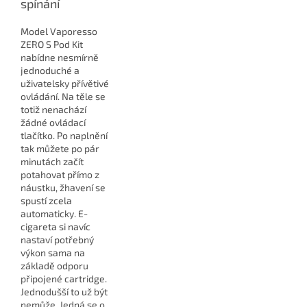
spínání
Model Vaporesso
ZERO S Pod Kit
nabídne nesmírně
jednoduché a
uživatelsky přívětivé
ovládání. Na těle se
totiž nenachází
žádné ovládací
tlačítko. Po naplnění
tak můžete po pár
minutách začít
potahovat přímo z
náustku, žhavení se
spustí zcela
automaticky. E-
cigareta si navíc
nastaví potřebný
výkon sama na
základě odporu
připojené cartridge.
Jednodušší to už být
nemůže. Jedná se o