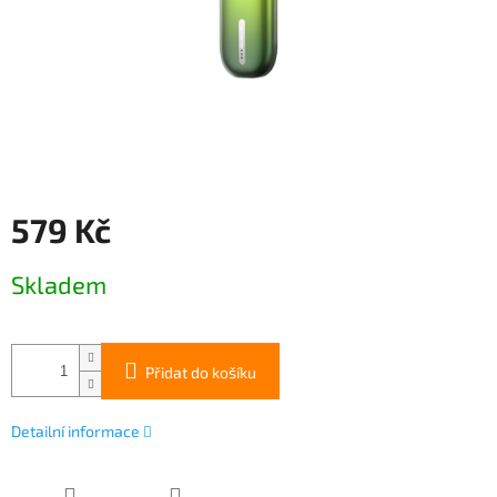
579 Kč
Měrná
Skladem
cena:
Přidat do košíku
Detailní informace