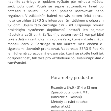
naplníte cartridge e-liquidem, vyčkáte pár minut a můžete
začít potahovat. Potah se sepne automaticky ihned po
potažení z náustku, nic není potřeba nastavovat, nebo
regulovat. V základním balení na vás potom čeká zbrusu
nová cartridge ZERO S s integrovaným tělískem s odporem
1,2 ohm. Objem této cartridge činí 2 ml. Disponuje rovněž
praktickým systémem doplňování, postačí jen sejmout
náustek a začít plnit. Zařízení je potom rovněž kompatibilní
také s dalšími cartridgemi z rodiny Zero, které můžete znát z
modelu Zero 2. Cartridge si tak můžete mezi oběma e-
cigaretami libovolně prohazovat. Vaporesso ZERO S Pod Kit
je nádherně zpracovaná e-cigareta, která se skvěle hodí jak
do společnosti, tak také pro každodenní používání například v
zaměstnání.
Parametry produktu:
Rozměry: 84,9 x 31,4 x 13 mm
Způsob potahování: MTL
(klasické šlukování)
Metody spínání potahu:
automatické
Kapacita baterie: 650 mAh