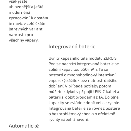
však ještě
uhlazenější a ještě
modernější
zpracování. K dostání
je navíc v celé škále
barevných variant
naprosto pro
všechny vapery.
Integrovaná baterie
Uvnitř kapesního těla modelu ZERO S
Pod se nachází integrovaná baterie se
solidní kapacitou 650 mAh. Ta se
postará o mnohahodinový intenzivní
vaperský zážitek bez nutnosti dalšího
dobíjení. V případě potřeby potom
můžete kdykoliv připojit USB-C kabel a
baterii si dobít proudem až 1A. Do plné
kapacity se zvládne dobít velice rychle.
Integrovaná baterie se rovněž postará
o bezproblémový chod a o efektivně
rychlý náběh žhavení.
Automatické