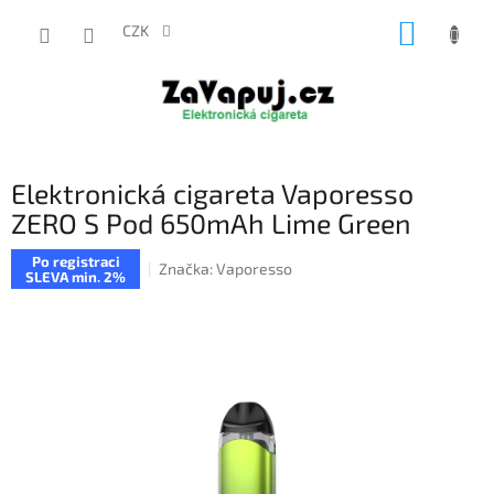
Přejít
NÁKUP
na
CZK
obsah
KOŠÍK
Elektronická cigareta Vaporesso
ZERO S Pod 650mAh Lime Green
Po registraci
Značka:
Vaporesso
SLEVA min. 2%