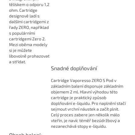
tělískem o odporu 1,2
ohm. Cartridge
designově ladí s
dalšími cartridgemi z
řady ZERO, například
s populárními
cartridgemi Zero 2.
Mezi oběma modely
si je můžete
libovolně prohazovat
a střídat.
Snadné doplňování
Cartridge Vaporesso ZERO S Pod v
základním balení disponuje základním
objemem 2 ml. Hlavní výhodou této
cartridge je praktický způsob
doplňování e-liquidu. Pro naplnění stačí
sejmout vrchní náustek a začít plnit.
Celý proces zabere jen několik málo
vteřin, je navíc téměř bezúdržbový a
nezanechává stopy e-liquidu.
Obsah balení: