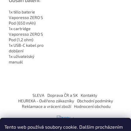
1x tělo baterie
Vaporesso ZERO S
Pod (650 mAh)
1x cartridge
Vaporesso ZERO S
Pod (1,2 ohm)
1x USB-C kabel pro
dobíjení
1x uživatelský
manuál
Z
á
SLEVA
Doprava ČR a SK
Kontakty
p
HEUREKA - Ověřeno zákazníky
Obchodní podmínky
a
Reklamace a vrácení zboží
Hodnocení obchodu
t
í
Tento web používá soubory cookie. Dalším procházením