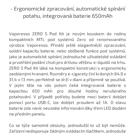
- Ergonomické zpracování, automatické spínání
potahu, integrovaná baterie 650mAh
Vaporesso ZERO S Pod Kit je novým kouskem do rodiny
kompaktních MTL pod systémů Zero od renomovaného
výrobce Vaporesso. Přináší ještě elegantnější zpracování,
solidní kapacitu baterie, nebo oblíbené funkce pod systémů,
jako je automatické spínání, jednoduché uživatelské ovládání
a prvotřídní podání chuti pro drtivou většinu e-liquidů na trhu.
ZERO S Pod Kit láká na kompaktní konstrukci s ergonomicky
zaoblenými hranami. Rozměry e-cigarety činí krásných 84,9 x
31,4 x 13 mm, perfektně se drží v dlani a příjemně se používá.
V jejím těle na vás potom čeká integrovaná baterie s
kapacitou 650 mAh pro dlouhé hodiny nerušeného
potahování. V případě potřeby budete moci baterii dobíjet
pomocí portu USB-C, lze dobíjet proudem až 1A. O stavu
baterie jste navíc neustále informováni díky třem LED diodám
na předním panelu.
Co se týče samotné obsluhy, jednodušší to už být nemůže.
Zařízení nedisponuje žádným ovládacím tlačítkem, jednoduše