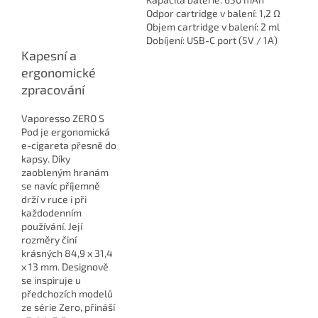
Odpor cartridge v balení: 1,2 Ω
Objem cartridge v balení: 2 ml
Dobíjení: USB-C port (5V / 1A)
Kapesní a
ergonomické
zpracování
Vaporesso ZERO S
Pod je ergonomická
e-cigareta přesně do
kapsy. Díky
zaobleným hranám
se navíc příjemně
drží v ruce i při
každodenním
používání. Její
rozměry činí
krásných 84,9 x 31,4
x 13 mm. Designově
se inspiruje u
předchozích modelů
ze série Zero, přináší