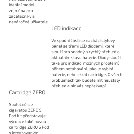
ideální model
zejména pro
začátečníky a
nenáročné uživatele.
LED indikace
Ve spodní části se nachází stylový
panel se třemi LED diodami, které
slouží pro snadný a rychlý přehled o
aktuálním stavu baterie. Diody slouží
také pro indikaci možných problémů
během potahování, jako je vybitá
baterie, nebo zkrat cartridge. O všech
problémech tak budete mít neustálý
přehled a nic vás nepřekvapí.
Cartridge ZERO
Společně s e-
cigaretou ZERO S
Pod Kit představuje
výrobce také novou
cartridge ZERO S Pod
s integrovaným