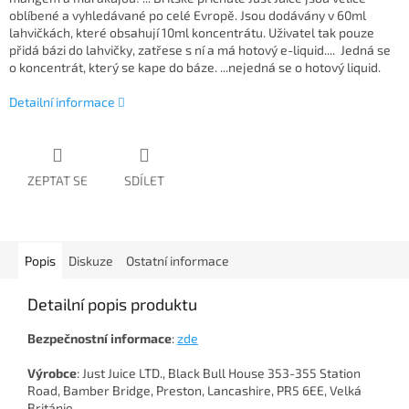
oblíbené a vyhledávané po celé Evropě. Jsou dodávány v 60ml
lahvičkách, které obsahují 10ml koncentrátu. Uživatel tak pouze
přidá bázi do lahvičky, zatřese s ní a má hotový e-liquid.... Jedná se
o koncentrát, který se kape do báze. ...nejedná se o hotový liquid.
Detailní informace
ZEPTAT SE
SDÍLET
Popis
Diskuze
Ostatní informace
Detailní popis produktu
Bezpečnostní
informace
:
zde
Výrobce
: Just Juice LTD., Black Bull House 353-355 Station
Road, Bamber Bridge, Preston, Lancashire, PR5 6EE, Velká
Británie