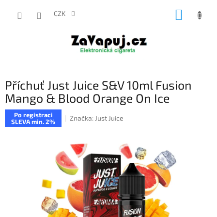
Přejít
NÁKUP
na
CZK
obsah
KOŠÍK
Příchuť Just Juice S&V 10ml Fusion
Mango & Blood Orange On Ice
Po registraci
Značka:
Just Juice
SLEVA min. 2%