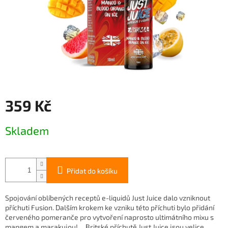
359 Kč
Měrná
Skladem
cena:
Přidat do košíku
Spojování oblíbených receptů e-liquidů Just Juice dalo vzniknout
příchuti Fusion. Dalším krokem ke vzniku této příchuti bylo přidání
červeného pomeranče pro vytvoření naprosto ultimátního mixu s
mangem a marakujou! ... Britské příchutě Just Juice jsou velice