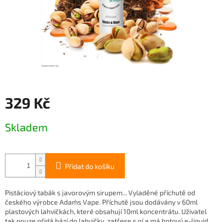
329 Kč
Měrná
Skladem
cena:
Přidat do košíku
Pistáciový tabák s javorovým sirupem... Vyladěné příchutě od
českého výrobce Adam´s Vape. Příchutě jsou dodávány v 60ml
plastových lahvičkách, které obsahují 10ml koncentrátu. Uživatel
tak pouze přidá bázi do lahvičky, zatřese s ní a má hotový e-liquid....