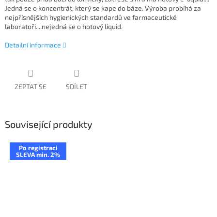
Jedná se o koncentrát, který se kape do báze. Výroba probíhá za
nejpřísnějších hygienických standardů ve farmaceutické
laboratoři....nejedná se o hotový liquid.
Detailní informace
ZEPTAT SE
SDÍLET
Související produkty
Po registraci
SLEVA min. 2%