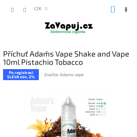
Přejít
NÁKUP
na
CZK
obsah
KOŠÍK
Příchuť Adam´s Vape Shake and Vape
10ml Pistachio Tobacco
Po registraci
Značka:
Adams vape
SLEVA min. 2%