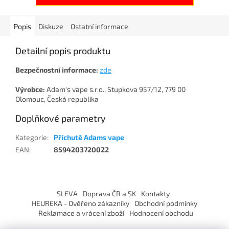
Popis
Diskuze
Ostatní informace
Detailní popis produktu
Bezpečnostní informace:
zde
Výrobce:
Adam's vape s.r.o., Stupkova 957/12, 779 00
Olomouc, Česká republika
Doplňkové parametry
Kategorie
:
Příchutě Adams vape
EAN
:
8594203720022
Z
á
SLEVA
Doprava ČR a SK
Kontakty
p
HEUREKA - Ověřeno zákazníky
Obchodní podmínky
a
Reklamace a vrácení zboží
Hodnocení obchodu
t