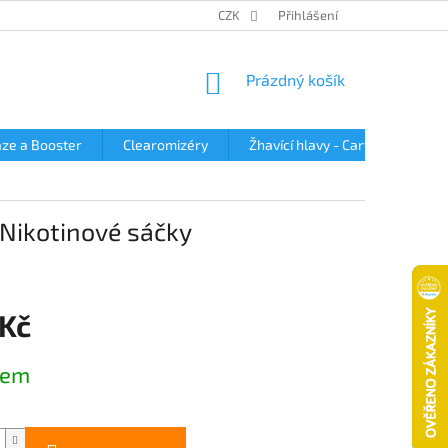
OBCHODNÍ PODMÍNKY
PODMÍNKY OCHRANY OSOBNÍCH ÚDAJŮ
CZK
Přihlášení
NÁKUPNÍ
Prázdný košík
KOŠÍK
ze a Booster
Clearomizéry
Žhavící hlavy - Cartridge
 Nikotinové sáčky
 Kč
dem