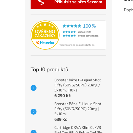
Přihlásit se přes Seznam
Popi
Top 10 produktů
Booster báze E-Liquid Shot
Fifty (50VG/50PG) 20mg /
5x10ml | 10ks
6 290 Kč
Booster Báze E-Liquid Shot
Fifty (50VG/50PG) 20mg |
5x10ml
639 Kč
Cartridge OXVA Xlim CL/V3
Pod Top Fill 0,8ohm 2ml 3ks