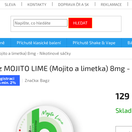
SLEVA
KONTAKTY
DOPRAVA ČR A SK
REKLAMACE
HLEDAT
lně
Příchutě klasické balení
Příchutě Shake & Vape
Bá
ito a limetka) 8mg - Nikotinové sáčky
 MOJITO LIME (Mojito a limetka) 8mg -
gistraci
Značka:
Bagz
 min. 2%
129
Měrná
Skla
cena: