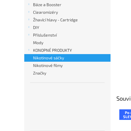
n
Báze a Booster
e
Clearomizéry
l
Žhavící hlavy - Cartridge
DIY
Příslušenství
Mody
KONOPNÉ PRODUKTY
Nikotinové sáčky
Nikotinové filmy
Značky
Souvi
Po 
SLE