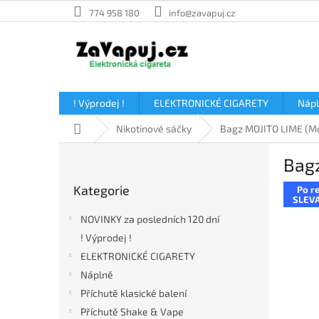
Přejít
774 958 180
info@zavapuj.cz
na
obsah
! Výprodej !
ELEKTRONICKÉ CIGARETY
Náp
Domů
Nikotinové sáčky
Bagz MOJITO LIME (Moj
P
Bagz
o
Přeskočit
s
Kategorie
Po re
kategorie
t
SLEVA
r
NOVINKY za posledních 120 dní
a
! Výprodej !
n
ELEKTRONICKÉ CIGARETY
n
í
Náplně
p
Příchutě klasické balení
a
Příchutě Shake & Vape