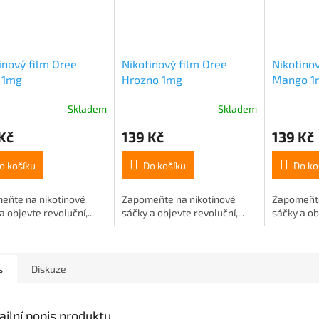
inový film Oree
Nikotinový film Oree
Nikotino
 1mg
Hrozno 1mg
Mango 1
Skladem
Skladem
Kč
139 Kč
139 Kč
o košíku
Do košíku
Do ko
eňte na nikotinové
Zapomeňte na nikotinové
Zapomeňte
a objevte revoluční,...
sáčky a objevte revoluční,...
sáčky a obj
s
Diskuze
ailní popis produktu