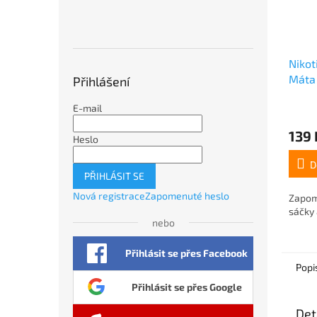
Nikot
Máta
Přihlášení
E-mail
139 
Heslo
D
PŘIHLÁSIT SE
Nová registrace
Zapomenuté heslo
Zapom
sáčky 
nebo
Přihlásit se přes Facebook
Popi
Přihlásit se přes Google
Det