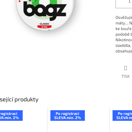
Osvěžují
máty.... 
ke kouřen
podobě b
Nikotino
sladidla
obsahuje
TISK
sející produkty
registraci
Po registraci
Po regi
VA min. 2%
SLEVA min. 2%
SLEVA m