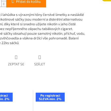
Přidat do košíku
cí lahůdka s výraznými tóny čerstvé limetky a nasládlé
Nikotinové sáčky jsou moderní a diskrétní alternativou
í, díky které si snadno užijete nikotin v jeho čisté
ez nepříjemného zápachu tabákových cigaret.
vé sáčky obsahují pouze samotný nikotin, příchuť, vodu,
, zvlhčovadla a vlákna držící vše pohromadě. Balení
 22ks sáčků
ZEPTAT SE
SDÍLET
straci
Po registraci
in. 2%
SLEVA min. 2%