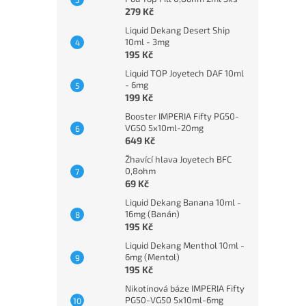
279 Kč
Liquid Dekang Desert Ship
10ml - 3mg
195 Kč
Liquid TOP Joyetech DAF 10ml
- 6mg
199 Kč
Booster IMPERIA Fifty PG50-
VG50 5x10ml-20mg
649 Kč
Žhavící hlava Joyetech BFC
0,8ohm
69 Kč
Liquid Dekang Banana 10ml -
16mg (Banán)
195 Kč
Liquid Dekang Menthol 10ml -
6mg (Mentol)
195 Kč
Nikotinová báze IMPERIA Fifty
PG50-VG50 5x10ml-6mg