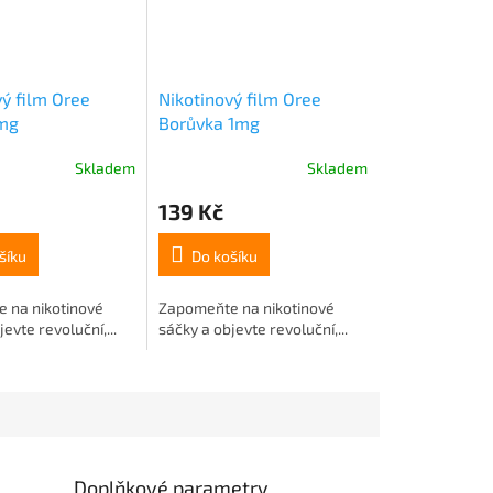
vý film Oree
Nikotinový film Oree
mg
Borůvka 1mg
Skladem
Skladem
139 Kč
šíku
Do košíku
 na nikotinové
Zapomeňte na nikotinové
evte revoluční,...
sáčky a objevte revoluční,...
Doplňkové parametry