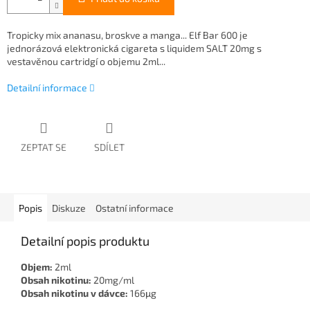
Tropicky mix ananasu, broskve a manga... Elf Bar 600 je
jednorázová elektronická cigareta s liquidem SALT 20mg s
vestavěnou cartridgí o objemu 2ml...
Detailní informace
ZEPTAT SE
SDÍLET
Popis
Diskuze
Ostatní informace
Detailní popis produktu
Objem:
2ml
Obsah nikotinu:
20mg/ml
Obsah nikotinu v dávce:
166μg