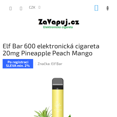
Přejít
NÁKUP
na
CZK
obsah
KOŠÍK
Elf Bar 600 elektronická cigareta
20mg Pineapple Peach Mango
Po registraci
Značka:
Elf Bar
SLEVA min. 2%