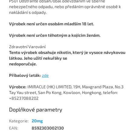
P501 Odstraňte obsah/obal odevzdáním ve sběrně
nebezpečného odpadu, nebo předáním oprávněné osobě k
nakládání s odpady.
Výrobek není určen osobám mladším 18 let.
Výrobek není určen těhotným a kojícím ženám.
Zdravotní Varování
Tento výrobek obsahuje nikotin, který je vysoce návykovou
látkou. Jeho užití nekuřáky se
nedoporučuje.
Příbalový leták:
zde
Výrobce:
IMIRACLE (HK) LIMITED, 19H, Maxgrand Plaza, No.3
Tay Yau street, San Po Kong, Kowloon, Hongkong, telefon:
+85237088202
Doplňkové parametry
Kategorie
:
20mg
EAN
:
8592303002130