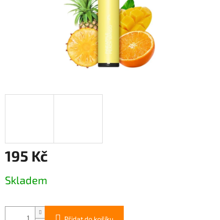
195 Kč
Měrná
Skladem
cena:
Přidat do košíku