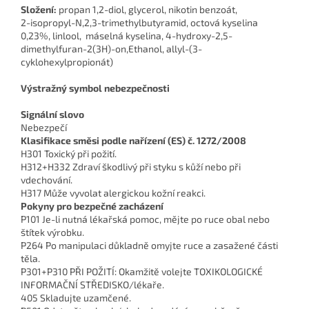
Složení:
propan 1,2-diol, glycerol, nikotin benzoát,
2-isopropyl-N,2,3-trimethylbutyramid, octová kyselina
0,23%, linlool, máselná kyselina, 4-hydroxy-2,5-
dimethylfuran-2(3H)-on,Ethanol, allyl-(3-
cyklohexylpropionát)
Výstražný symbol nebezpečnosti
Signální slovo
Nebezpečí
Klasifikace směsi podle nařízení (ES) č. 1272/2008
H301 Toxický při požití.
H312+H332 Zdraví škodlivý při styku s kůží nebo při
vdechování.
H317 Může vyvolat alergickou kožní reakci.
Pokyny pro bezpečné zacházení
P101 Je-li nutná lékařská pomoc, mějte po ruce obal nebo
štítek výrobku.
P264 Po manipulaci důkladně omyjte ruce a zasažené části
těla.
P301+P310 PŘI POŽITÍ: Okamžitě volejte TOXIKOLOGICKÉ
INFORMAČNÍ STŘEDISKO/lékaře.
405 Skladujte uzamčené.