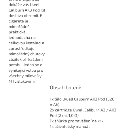
dokáže vás Uwell
Caliburn AK3 Pod Kit
doslova ohromit. E-
cigareta je
mimořádně
praktická,
jednoduchá na
celkovou instalaci a
zprostředkuje
mimořádný chuťový
zážitek při každém
potahu. Jedná se o
vynikající volbu pro
všechny milovníky
MTL šlukování.
Obsah balení:
1x tělo Uwell Caliburn AK3 Pod (520
mAh)
2x cartridge Uwell Caliburn A3 / AK3
Pod (2 ml, 1,0 Ω)
1x šňůrka pro zavěšení na krk
1x uživatelský manuál