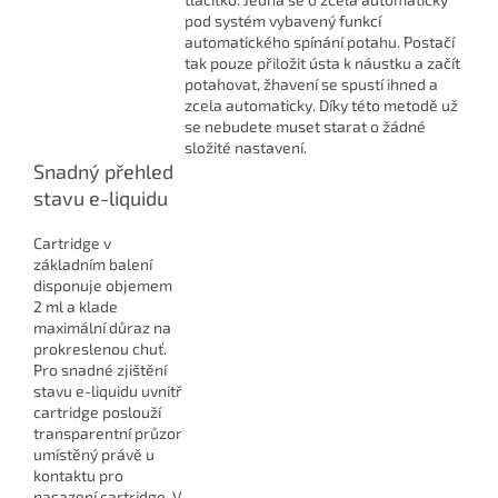
pod systém vybavený funkcí
automatického spínání potahu. Postačí
tak pouze přiložit ústa k náustku a začít
potahovat, žhavení se spustí ihned a
zcela automaticky. Díky této metodě už
se nebudete muset starat o žádné
složité nastavení.
Snadný přehled
stavu e-liquidu
Cartridge v
základním balení
disponuje objemem
2 ml a klade
maximální důraz na
prokreslenou chuť.
Pro snadné zjištění
stavu e-liquidu uvnitř
cartridge poslouží
transparentní průzor
umístěný právě u
kontaktu pro
nasazení cartridge. V