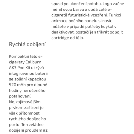
spustí po ukončení potahu. Logo začne
měnit svou barvu a dodá celé e-
cigaretě futuristické vzezření. Funkci
animace bočního panelu si navíc
můžete v případě potřeby kdykoliv
deaktivovat, postačí jen třikrát odpojit
cartridge od těla.
Rychlé dobíjení
Kompaktní tělo e-
cigarety Caliburn
AK3 Pod Kit ukrývá
integrovanou baterii
se solidní kapacitou
520 mAh pro dlouhé
hodiny nerušeného
potahování.
Nejzajímavějším
prvkem zařízení je
však přítomnost
rychlého dobíjecího
portu. Ten zvládne
dobíjení proudem až