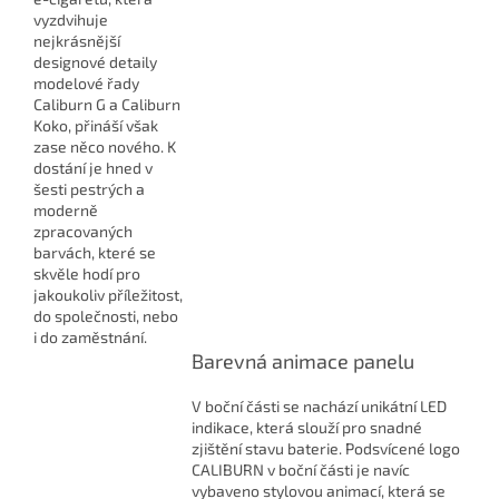
vyzdvihuje
nejkrásnější
designové detaily
modelové řady
Caliburn G a Caliburn
Koko, přináší však
zase něco nového. K
dostání je hned v
šesti pestrých a
moderně
zpracovaných
barvách, které se
skvěle hodí pro
jakoukoliv příležitost,
do společnosti, nebo
i do zaměstnání.
Barevná animace panelu
V boční části se nachází unikátní LED
indikace, která slouží pro snadné
zjištění stavu baterie. Podsvícené logo
CALIBURN v boční části je navíc
vybaveno stylovou animací, která se