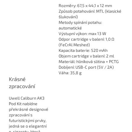
Rozměry: 67,5 x 44,1 x 12 mm
Způsob potahování: MTL (klasické
šlukování)
Metody spínání potahu:
automatické
Výstupní výkon: max 13 W
Odpor cartridge v balení: 1,0 Ω
(FeCrAl Meshed)
Kapacita baterie: 520 mAh
Objem cartridge v balení: 2 ml
Materiál: hliníková slitina + PCTG
Dobíjení: USB-C port (5V / 2A)
Váha: 35,8 g
Krásné
zpracování
Uwell Caliburn AK3
Pod Kit nabídne
překrásné designové
zpracování s
futuristickými prvky,
jedná se o elegantní
e-cigaretu, která