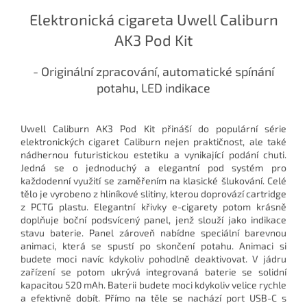
Elektronická cigareta Uwell Caliburn
AK3 Pod Kit
- Originální zpracování, automatické spínání
potahu, LED indikace
Uwell Caliburn AK3 Pod Kit přináší do populární série
elektronických cigaret Caliburn nejen praktičnost, ale také
nádhernou futuristickou estetiku a vynikající podání chuti.
Jedná se o jednoduchý a elegantní pod systém pro
každodenní využití se zaměřením na klasické šlukování. Celé
tělo je vyrobeno z hliníkové slitiny, kterou doprovází cartridge
z PCTG plastu. Elegantní křivky e-cigarety potom krásně
doplňuje boční podsvícený panel, jenž slouží jako indikace
stavu baterie. Panel zároveň nabídne speciální barevnou
animaci, která se spustí po skončení potahu. Animaci si
budete moci navíc kdykoliv pohodlně deaktivovat. V jádru
zařízení se potom ukrývá integrovaná baterie se solidní
kapacitou 520 mAh. Baterii budete moci kdykoliv velice rychle
a efektivně dobít. Přímo na těle se nachází port USB-C s