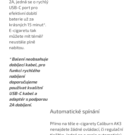
2A, jedná se o rychlý
USB-C port pro
efektivní dobití
baterie už za
krásných 15 minut*.
E-cigaretu tak
můžete mít téměř
neustále plně
nabitou.
* Balení neobsahuje
dobíjecí kabel, pro
funkci rychlého
nabíjení
doporučujeme
používat kvalitní
USB-C kabel a
adaptér s podporou
2A dobíjení.
Automatické spínání
Přímo na těle e-cigarety Caliburn AK3
nenajdete žádné ovládací, či regulační
tlačítko. Jedná se o zcela automatický