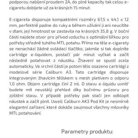
podporou nabíjení proudem 2A, do plné kapacity tak celou e-
cigaretu dobijete už za krásných 15 minut.
E-cigareta disponuje kompaktními rozměry 67,5 x 44,1 x 12
mm, perfektně padne do ruky a během užívání ji ani neucítíte
v dlani, její hmotnost se zastavila na krásných 35,8 g. V boční
části najdete otvor pro přívod vzduchu s optimální šířkou pro
potřeby středně tuhého MTL potahu. Přímo na těle e-cigarety
se nenachází žádné ovládací tlačítko, jakmile si tak doplníte
cartridge e-liquidem, postačí pár minut vyčkat a začít
následně potahovat z náustku. Žhavení se spustí zcela
automaticky. Ve vrchní části je potom tělo osazeno cartridgí z
modelové série Caliburn A3. Tato cartridge disponuje
integrovaným žhavícím tělískem s mesh pletivem o odporu
1,0 ohm. Objem cartridge činí 2 ml. O stavu e-liquidu uvnitř
budete mít neustálý přehled díky bočnímu průzoru pro
zjištění stavu. V případě potřeby pak stačí jen odklopit
náustek a začít plnit. Uwell Caliburn AK3 Pod Kit je nesmírně
elegantní zařízení, které dokáže zaujmout všechny milovníky
MTL potahování.
Parametry produktu: