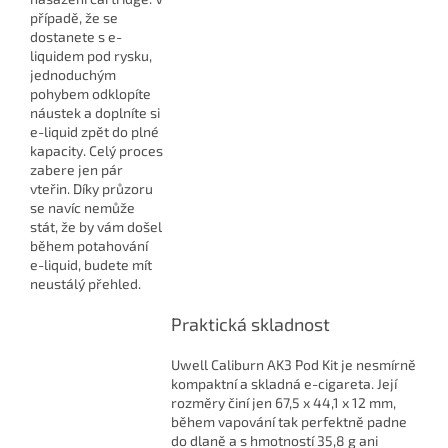
případě, že se
dostanete s e-
liquidem pod rysku,
jednoduchým
pohybem odklopíte
náustek a doplníte si
e-liquid zpět do plné
kapacity. Celý proces
zabere jen pár
vteřin. Díky průzoru
se navíc nemůže
stát, že by vám došel
během potahování
e-liquid, budete mít
neustálý přehled.
Praktická skladnost
Uwell Caliburn AK3 Pod Kit je nesmírně
kompaktní a skladná e-cigareta. Její
rozměry činí jen 67,5 x 44,1 x 12 mm,
během vapování tak perfektně padne
do dlaně a s hmotností 35,8 g ani