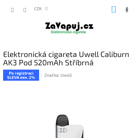
Přejít
NÁKUP
na
CZK
obsah
KOŠÍK
Elektronická cigareta Uwell Caliburn
AK3 Pod 520mAh Stříbrná
Po registraci
Značka:
Uwell
SLEVA min. 2%