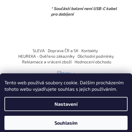
* Součástí balení není USB-C kabel
pro dobíjení
Z
á
SLEVA
Doprava ČR a SK
Kontakty
p
HEUREKA - Ověřeno zákazníky
Obchodní podmínky
a
Reklamace a vrácení zboží
Hodnocení obchodu
t
í
Tento web používá soubory cookie. Dalším procházením
tohoto webu vyjadřujete souhlas s jejich používáním.
Vytvořil Shoptet
Nastavení
Copyright 2026
ZaVapuj.cz
. Všechna práva vyhrazena.
Souhlasím
Po registraci SLEVA až 10% !