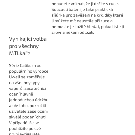
nebudete vnímat, že ji držíte v ruce.
Součástí balení je také praktická
šňůrka pro zavěšení na krk, díky které
ji můžete mít neustále při ruce a
nemusíte ji složitě hledat, pokud jste ji
zrovna někam odložili.
Vynikající volba
pro všechny
MTLkaře
Série Caliburn od
populárního výrobce
Uwell se zaměřuje
na všechny typy
vaperů, začátečníci
ocení hlavně
jednoduchou údržbu
a obsluhu, pokročilí
uživatelé zase ocení
skvělé podání chuti.
V případě, že se
poohlížíte po své
první e-cigaretě,