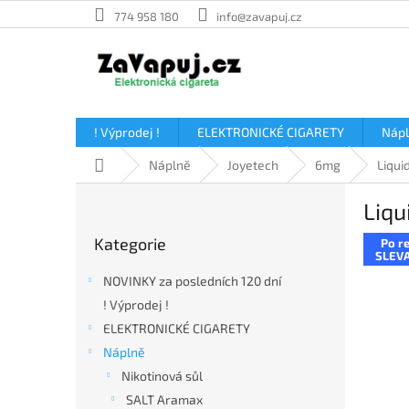
Přejít
774 958 180
info@zavapuj.cz
na
obsah
! Výprodej !
ELEKTRONICKÉ CIGARETY
Náp
Domů
Náplně
Joyetech
6mg
Liqui
P
Liqu
o
Přeskočit
s
Kategorie
Po re
kategorie
t
SLEVA
r
NOVINKY za posledních 120 dní
a
! Výprodej !
n
ELEKTRONICKÉ CIGARETY
n
í
Náplně
p
Nikotinová sůl
a
SALT Aramax