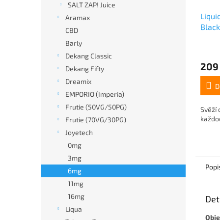
SALT ZAP! Juice
Liqui
Aramax
Blac
CBD
Barly
Dekang Classic
209
Dekang Fifty
Dreamix
D
EMPORIO (Imperia)
Frutie (50VG/50PG)
Svěží 
každod
Frutie (70VG/30PG)
Joyetech
0mg
3mg
Popi
6mg
11mg
16mg
Det
Liqua
Obj