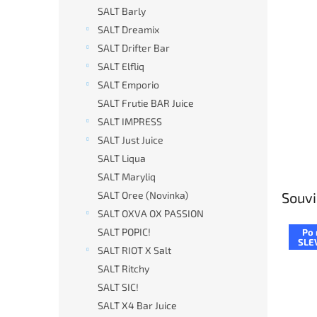
n
SALT Barly
e
SALT Dreamix
l
SALT Drifter Bar
SALT Elfliq
SALT Emporio
SALT Frutie BAR Juice
SALT IMPRESS
SALT Just Juice
SALT Liqua
SALT Maryliq
SALT Oree (Novinka)
Souvi
SALT OXVA OX PASSION
SALT POPIC!
Po 
SLE
SALT RIOT X Salt
SALT Ritchy
SALT SIC!
SALT X4 Bar Juice