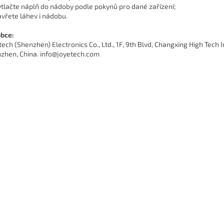
ytlačte náplň do nádoby podle pokynů pro dané zařízení;
avřete láhev i nádobu.
bce:
tech (Shenzhen) Electronics Co., Ltd., 1F, 9th Blvd, Changxing High Tech 
zhen, China. info@joyetech.com