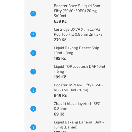
Booster Báze E-Liquid Shot
Fifty (50VG/50PG) 20mg |
5x10ml
639 Kč
Cartridge OXVA Xlim CL/V3
Pod Top Fill 0,8ohm 2ml 3ks
279 Kč
Liquid Dekang Desert Ship
10ml - 3mg
195 Kč
Liquid TOP Joyetech DAF 10ml
- 6mg
199 Kč
Booster IMPERIA Fifty PG50-
VG50 5x10ml-20mg
649 Kč
Žhavící hlava Joyetech BFC
0,8ohm
69 Kč
Liquid Dekang Banana 10ml -
16mg (Banán)