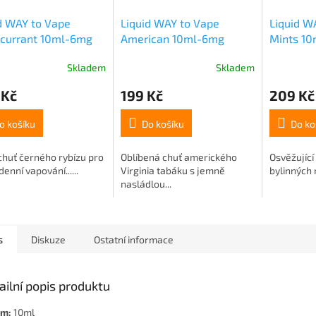
d WAY to Vape
Liquid WAY to Vape
Liquid W
kcurrant 10ml-6mg
American 10ml-6mg
Mints 1
Skladem
Skladem
 Kč
199 Kč
209 Kč
o košíku
Do košíku
Do ko
chuť černého rybízu pro
Oblíbená chuť amerického
Osvěžující
enní vapování......
Virginia tabáku s jemně
bylinných 
nasládlou...
s
Diskuze
Ostatní informace
ailní popis produktu
em:
10ml