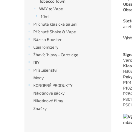
Tobacco Town
Obsa
WAY to Vape
Obsa
10ml
Slož
Příchutě klasické balení
acet
Příchutě Shake & Vape
Výst
Báze a Booster
Clearomizéry
Sign
Žhavící hlavy - Cartridge
Varo
DIY
Klas
Příslušenství
H302 
Poky
Mody
P101
KONOPNÉ PRODUKTY
P102
Nikotinové sáčky
P264
P301
Nikotinové filmy
P501
Značky
mlad