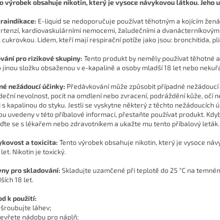
o výrobek obsahuje nikotin, který je vysoce návykovou látkou. Jeho u
raindikace:
E-liquid se nedoporučuje používat těhotným a kojícím žená
rtenzí, kardiovaskulárními nemocemi, žaludečními a dvanácterníkovými
, cukrovkou. Lidem, kteří mají respirační potíže jako jsou: bronchitida, p
vání pro rizikové skupiny:
Tento produkt by neměly používat těhotné a k
 jinou složku obsaženou v e-kapalině a osoby mladší 18 let nebo nekuřá
é nežádoucí účinky:
Předávkování může způsobit případné nežádoucí úč
deční nevolnost, pocit na omdlení nebo zvracení, podráždění kůže, očí n
li s kapalinou do styku. Jestli se vyskytne některý z těchto nežádoucích 
ou uvedeny v této příbalové informaci, přestaňte používat produkt. Kdyb
ďte se s lékařem nebo zdravotníkem a ukažte mu tento příbalový leták.
kovost a toxicita:
Tento výrobek obsahuje nikotin, který je vysoce náv
 let. Nikotin je toxický.
ny pro skladování:
Skladujte uzamčené při teplotě do 25 °C na temn
ších 18 let.
d k použití:
dšroubujte láhev;
tevřete nádobu pro náplň;