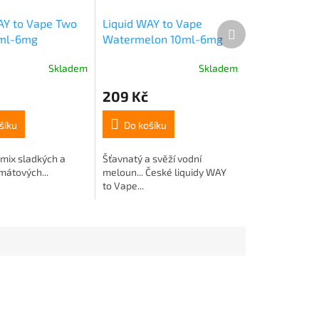
AY to Vape Two
Liquid WAY to Vape
Další
0ml-6mg
Watermelon 10ml-6mg
produkt
Skladem
Skladem
209 Kč
šíku
Do košíku
 mix sladkých a
Šťavnatý a svěží vodní
mátových...
meloun... České liquidy WAY
to Vape...