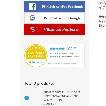
3) V
Přihlásit se přes Facebook
4) Z
Výro
Přihlásit se přes Google
Joye
Shen
Přihlásit se přes Seznam
Top 10 produktů
Booster báze E-Liquid Shot
Fifty (50VG/50PG) 20mg /
5x10ml | 10ks
6 290 Kč