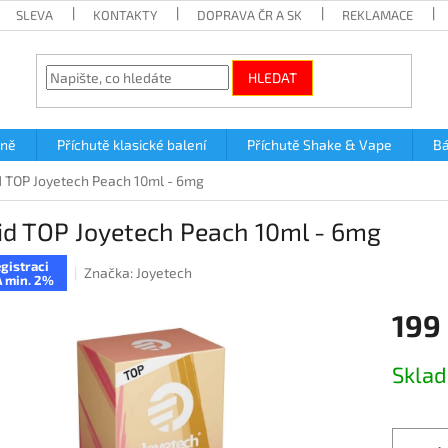
SLEVA
KONTAKTY
DOPRAVA ČR A SK
REKLAMACE
HLEDAT
lně
Příchutě klasické balení
Příchutě Shake & Vape
Bá
d TOP Joyetech Peach 10ml - 6mg
id TOP Joyetech Peach 10ml - 6mg
gistraci
Značka:
Joyetech
 min. 2%
199
Měrná
Skla
cena: