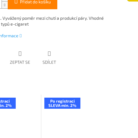
Přidat do košíku
.. Vyvážený poměr mezi chutí a produkcí páry. Vhodné
 typů e-cigaret
 informace
ZEPTAT SE
SDÍLET
straci
Po registraci
in. 2%
SLEVA min. 2%