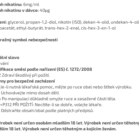
h nikotinu:
6mg/ml
h nikotinu v dávce:
40μg
ení:
glycerol, propan-1,2-diol, nikotin (ISO), dekan-4-olid, undekan-4-ol
oacetát, ethyl-butyrát, trans-hex-2-enal, cis-hex-3-en-1-ol
ražný symbol nebezpečnosti
ální slovo
vání
ifikace směsi podle nařízení (ES) č. 1272/2008
Zdraví škodlivý při požití.
ny pro bezpečné zacházení
 Je-li nutná lékařská pomoc, mějte po ruce obal nebo štítek výrobku.
 Uchovávejte mimo dosah dětí.
 Po manipulaci důkladně omyjte ruce a zasažené části těla.
+P312 PŘI POŽITÍ: Necítíte-li se dobře, volejte lékaře.
 Odstraňte obsah/obal podle platných předpisů.
ším 18 let. Výrobek není určen těhotným a kojícím ženám.