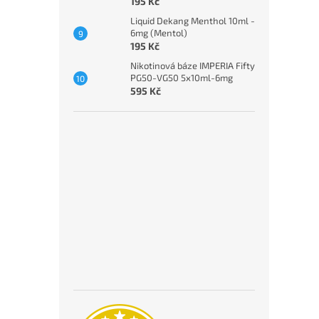
195 Kč
Liquid Dekang Menthol 10ml -
6mg (Mentol)
195 Kč
Nikotinová báze IMPERIA Fifty
PG50-VG50 5x10ml-6mg
595 Kč