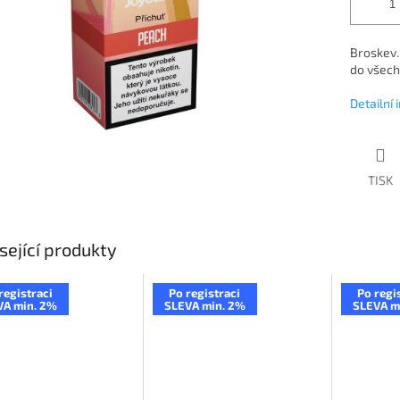
Broskev.
do všech
Detailní
TISK
sející produkty
registraci
Po registraci
Po regi
VA min. 2%
SLEVA min. 2%
SLEVA m