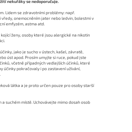
žití nekuřáky se nedoporučuje.
m. Lidem se zdravotními problémy: např.
 vředy, onemocněním jater nebo ledvin, bolestmi v
licní emfyzém, astma atd.
ojící ženy, osoby které jsou alergické na nikotin
ci.
inky, jako je sucho v ústech, kašel, závratě,
ebo úst apod. Prosím umyjte si ruce, pokud jste
účinků, včetně případných vedlejších účinků, které
y účinky pokračovaly i po zastavení užívání,
.
yková látka a je proto určen pouze pro osoby starší
ém a suchém místě. Uchovávejte mimo dosah osob