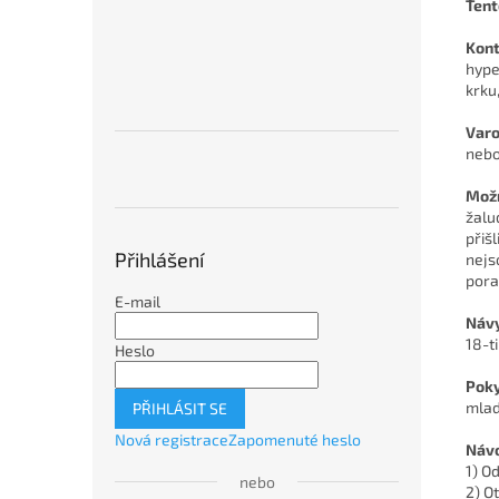
Tent
Kont
hype
krku
Varo
nebo
Možn
žalu
přiš
Přihlášení
nejs
pora
E-mail
Návy
18-ti
Heslo
Poky
mlad
PŘIHLÁSIT SE
Nová registrace
Zapomenuté heslo
Návo
1) O
nebo
2) O