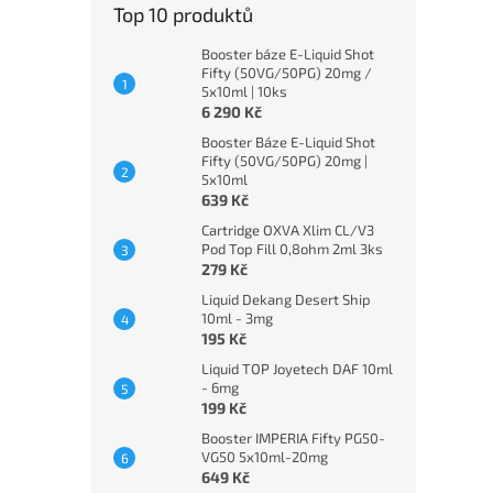
Top 10 produktů
Booster báze E-Liquid Shot
Fifty (50VG/50PG) 20mg /
5x10ml | 10ks
6 290 Kč
Booster Báze E-Liquid Shot
Fifty (50VG/50PG) 20mg |
5x10ml
639 Kč
Cartridge OXVA Xlim CL/V3
Pod Top Fill 0,8ohm 2ml 3ks
279 Kč
Liquid Dekang Desert Ship
10ml - 3mg
195 Kč
Liquid TOP Joyetech DAF 10ml
- 6mg
199 Kč
Booster IMPERIA Fifty PG50-
VG50 5x10ml-20mg
649 Kč