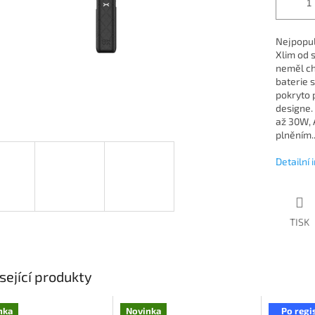
Nejpopul
Xlim od 
neměl ch
baterie 
pokryto 
designe.
až 30W, 
plněním..
Detailní
TISK
sející produkty
nka
Novinka
Po regi