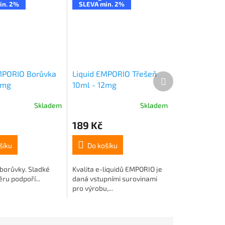
in. 2%
SLEVA min. 2%
MPORIO Borůvka
Liquid EMPORIO Třešeň
Další
2mg
10ml - 12mg
produkt
Skladem
Skladem
189 Kč
šíku
Do košíku
 borůvky. Sladké
Kvalita e-liquidů EMPORIO je
ěru podpoří...
daná vstupními surovinami
pro výrobu,...