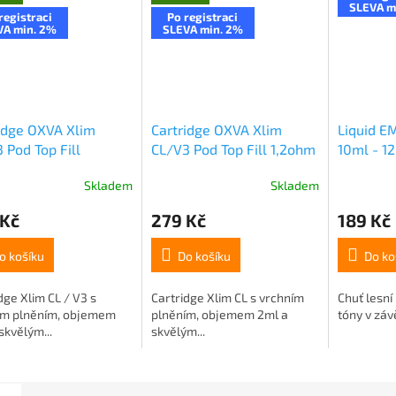
SLEVA m
registraci
Po registraci
VA min. 2%
SLEVA min. 2%
idge OXVA Xlim
Cartridge OXVA Xlim
Liquid E
 Pod Top Fill
CL/V3 Pod Top Fill 1,2ohm
10ml - 1
hm 2ml 3ks
2ml 3ks
Skladem
Skladem
 Kč
279 Kč
189 Kč
o košíku
Do košíku
Do ko
dge Xlim CL / V3 s
Cartridge Xlim CL s vrchním
Chuť lesní
ím plněním, objemem
plněním, objemem 2ml a
tóny v záv
skvělým...
skvělým...