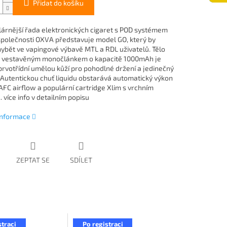
Přidat do košíku
árnější řada elektronických cigaret s POD systémem
společnosti OXVA představuje model GO, který by
ybět ve vapingové výbavě MTL a RDL uživatelů. Tělo
s vestavěným monočlánkem o kapacitě 1000mAh je
prvotřídní umělou kůží pro pohodlné držení a jedinečný
 Autentickou chuť liquidu obstarává automatický výkon
AFC airflow a populární cartridge Xlim s vrchním
. více info v detailním popisu
 informace
ZEPTAT SE
SDÍLET
straci
Po registraci