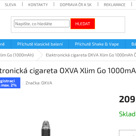
SLEVA
KONTAKTY
DOPRAVA ČR A SK
REKLAMACE
HLEDAT
lně
Příchutě klasické balení
Příchutě Shake & Vape
Bá
lim Go (1000mAh)
Elektronická cigareta OXVA Xlim Go 1000mAh 
tronická cigareta OXVA Xlim Go 1000m
gistraci
Značka:
OXVA
 max. 2%
209
Měrná
Skla
cena: