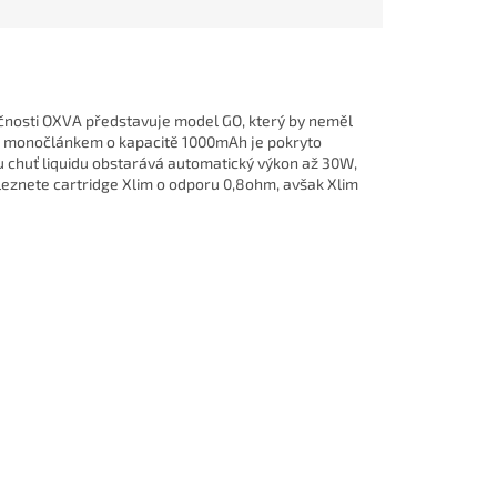
čnosti OXVA představuje model GO, který by neměl
ým monočlánkem o kapacitě 1000mAh je pokryto
u chuť liquidu obstarává automatický výkon až 30W,
aleznete cartridge Xlim o odporu 0,8ohm, avšak Xlim