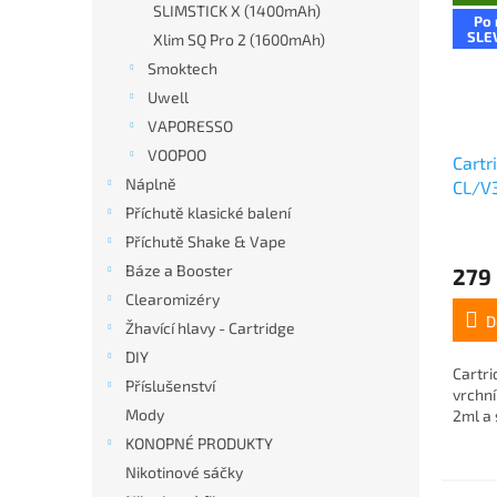
SLIMSTICK X (1400mAh)
Po 
SLE
Xlim SQ Pro 2 (1600mAh)
Smoktech
Uwell
VAPORESSO
VOOPOO
Cartr
Náplně
CL/V3
0,8o
Příchutě klasické balení
Příchutě Shake & Vape
Báze a Booster
279
Clearomizéry
D
Žhavící hlavy - Cartridge
DIY
Cartri
Příslušenství
vrchn
Mody
2ml a 
KONOPNÉ PRODUKTY
Nikotinové sáčky