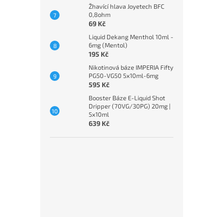
Žhavící hlava Joyetech BFC
0,8ohm
69 Kč
Liquid Dekang Menthol 10ml -
6mg (Mentol)
195 Kč
Nikotinová báze IMPERIA Fifty
PG50-VG50 5x10ml-6mg
595 Kč
Booster Báze E-Liquid Shot
Dripper (70VG/30PG) 20mg |
5x10ml
639 Kč