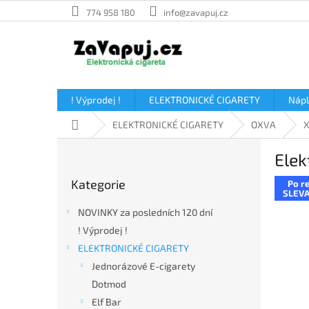
Přejít
774 958 180
info@zavapuj.cz
na
obsah
! Výprodej !
ELEKTRONICKÉ CIGARETY
Náp
Domů
ELEKTRONICKÉ CIGARETY
OXVA
X
P
Elek
o
Přeskočit
s
Kategorie
Po re
kategorie
t
SLEVA
r
NOVINKY za posledních 120 dní
a
! Výprodej !
n
ELEKTRONICKÉ CIGARETY
n
í
Jednorázové E-cigarety
p
Dotmod
a
Elf Bar