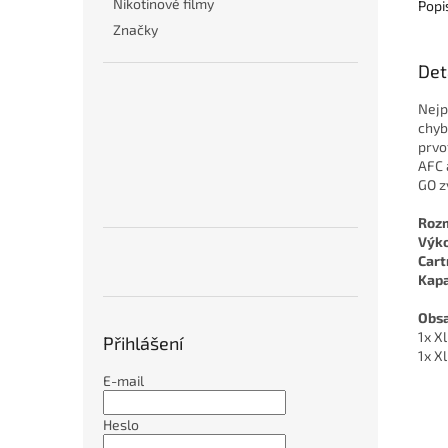
Nikotinové filmy
Popi
Značky
Det
Nejp
chyb
prvo
AFC 
GO z
Roz
Výko
Cart
Kapa
Obsa
1x X
Přihlášení
1x X
E-mail
Heslo