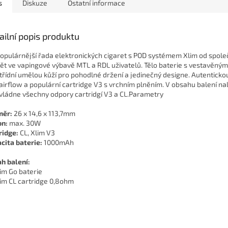
s
Diskuze
Ostatní informace
ailní popis produktu
opulárnější řada elektronických cigaret s POD systémem Xlim od spole
ět ve vapingové výbavě MTL a RDL uživatelů. Tělo baterie s vestavěn
třídní umělou kůží pro pohodlné držení a jedinečný designe. Autenticko
airflow a populární cartridge V3 s vrchním plněním. V obsahu balení n
vládne všechny odpory cartridgí V3 a CL.Parametry
měr:
26 x 14,6 x 113,7mm
n:
max. 30W
ridge:
CL, Xlim V3
cita baterie:
1000mAh
h balení:
lim Go baterie
lim CL cartridge 0,8ohm