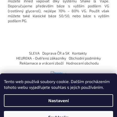
můžete ihned vapovat díky systému Shake & Vape.
Doporučujeme především báze s vyšším podílem VG
(rostlinný glycerol), nejlépe 70% - 80% VG. Použít však
můžete také klasické báze 50/50, nebo báze s vyšším
podílem PG.
Z
á
SLEVA
Doprava ČR a SK
Kontakty
p
HEUREKA - Ověřeno zákazníky
Obchodní podmínky
a
Reklamace a vrácení zboží
Hodnocení obchodu
t
í
Tento web používá soubory cookie. Dalším procházením
tohoto webu vyjadřujete souhlas s jejich používáním.
Vytvořil Shoptet
Nastavení
Copyright 2026
ZaVapuj.cz
. Všechna práva vyhrazena.