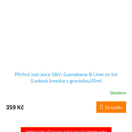
Příchuť Just Juice S&V: Guanabana & Lime on Ice
(Ledová limetka s graviolou)10ml
Skladem
359 Kč
Do košíku