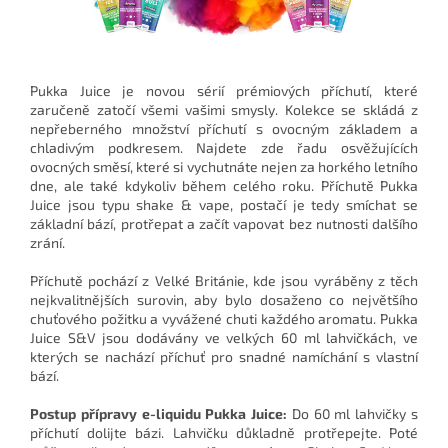
Pukka Juice je novou sérií prémiových příchutí, které
zaručeně zatočí všemi vašimi smysly. Kolekce se skládá z
nepřeberného množství příchutí s ovocným základem a
chladivým podkresem. Najdete zde řadu osvěžujících
ovocných směsí, které si vychutnáte nejen za horkého letního
dne, ale také kdykoliv během celého roku. Příchutě Pukka
Juice jsou typu shake & vape, postačí je tedy smíchat se
základní bází, protřepat a začít vapovat bez nutnosti dalšího
zrání.
Příchutě pochází z Velké Británie, kde jsou vyráběny z těch
nejkvalitnějších surovin, aby bylo dosaženo co největšího
chuťového požitku a vyvážené chuti každého aromatu. Pukka
Juice S&V jsou dodávány ve velkých 60 ml lahvičkách, ve
kterých se nachází příchuť pro snadné namíchání s vlastní
bází.
Postup přípravy e-liquidu Pukka Juice:
Do 60 ml lahvičky s
příchutí dolijte bázi. Lahvičku důkladně protřepejte. Poté