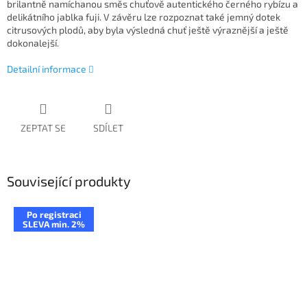
brilantně namíchanou směs chuťově autentického černého rybízu a
delikátního jablka fuji. V závěru lze rozpoznat také jemný dotek
citrusových plodů, aby byla výsledná chuť ještě výraznější a ještě
dokonalejší.
Detailní informace
ZEPTAT SE
SDÍLET
Související produkty
Po registraci
SLEVA min. 2%