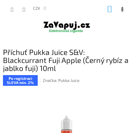
Přejít
NÁKUP
na
CZK
obsah
KOŠÍK
Příchuť Pukka Juice S&V:
Blackcurrant Fuji Apple (Černý rybíz a
jablko fuji) 10ml
Po registraci
Značka:
Pukka Juice
SLEVA min. 2%