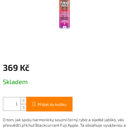
369 Kč
Měrná
Skladem
cena:
Přidat do košíku
O tom, jak spolu harmonicky souzní černý rybíz a sladké jablko, vás
přesvědčí příchuť Blackcurrant Fuji Apple. Ta obsahuje vyváženou a