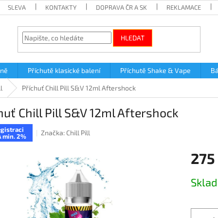
SLEVA
KONTAKTY
DOPRAVA ČR A SK
REKLAMACE
HLEDAT
lně
Příchutě klasické balení
Příchutě Shake & Vape
Bá
l
Příchuť Chill Pill S&V 12ml Aftershock
huť Chill Pill S&V 12ml Aftershock
gistraci
Značka:
Chill Pill
 min. 2%
275
Měrná
Skla
cena: