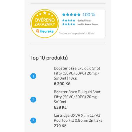
Top 10 produktů
Booster báze E-Liquid Shot
Fifty (50VG/50PG) 20mg /
5x10ml | 10ks
6 290 Kč
Booster Báze E-Liquid Shot
Fifty (50VG/50PG) 20mg |
5x10ml
639 Kč
Cartridge OXVA Xlim CL/V3
Pod Top Fill 0,8ohm 2ml 3ks
279 Kč