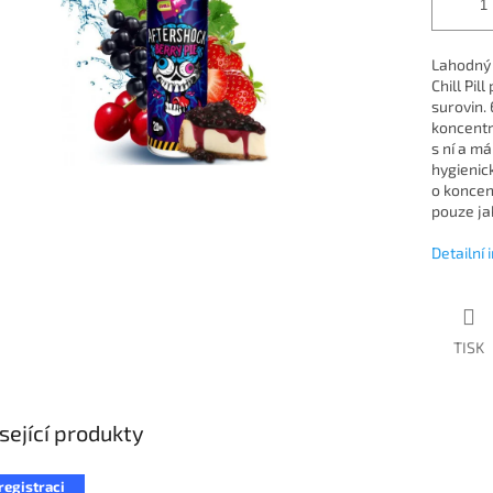
Lahodný 
Chill Pil
surovin.
koncentrá
s ní a má
hygienic
o koncen
pouze jak
Detailní
TISK
sející produkty
registraci