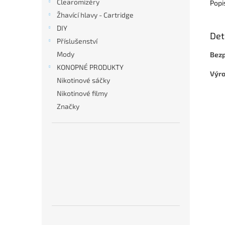
Clearomizéry
Popi
Žhavící hlavy - Cartridge
DIY
Det
Příslušenství
Mody
Bezp
KONOPNÉ PRODUKTY
Výro
Nikotinové sáčky
Nikotinové filmy
Značky