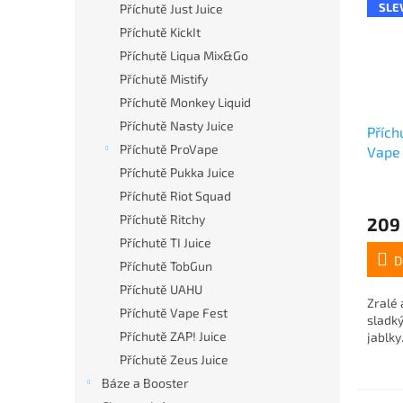
SLE
Příchutě Just Juice
Příchutě KickIt
Příchutě Liqua Mix&Go
Příchutě Mistify
Příchutě Monkey Liquid
Příchutě Nasty Juice
Příc
Příchutě ProVape
Vape
Beac
Příchutě Pukka Juice
Příchutě Riot Squad
Příchutě Ritchy
209
Příchutě TI Juice
D
Příchutě TobGun
Příchutě UAHU
Zralé 
Příchutě Vape Fest
sladk
Příchutě ZAP! Juice
jablky..
Příchutě Zeus Juice
Báze a Booster