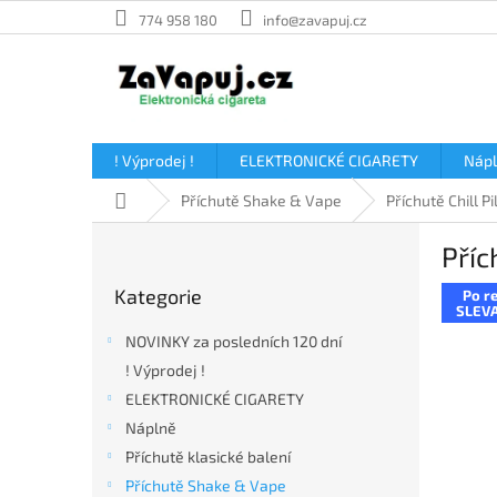
Přejít
774 958 180
info@zavapuj.cz
na
obsah
! Výprodej !
ELEKTRONICKÉ CIGARETY
Náp
Domů
Příchutě Shake & Vape
Příchutě Chill Pil
P
Příc
o
Přeskočit
s
Kategorie
Po re
kategorie
t
SLEVA
r
NOVINKY za posledních 120 dní
a
! Výprodej !
n
ELEKTRONICKÉ CIGARETY
n
í
Náplně
p
Příchutě klasické balení
a
Příchutě Shake & Vape