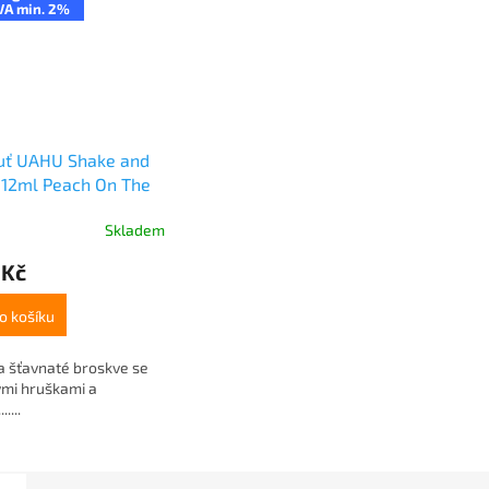
VA min. 2%
huť UAHU Shake and
 12ml Peach On The
h
Skladem
 Kč
o košíku
a šťavnaté broskve se
ými hruškami a
.....