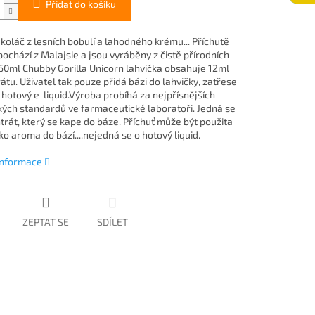
Přidat do košíku
koláč z lesních bobulí a lahodného krému... Příchutě
l pochází z Malajsie a jsou vyráběny z čistě přírodních
 60ml Chubby Gorilla Unicorn lahvička obsahuje 12ml
tu. Uživatel tak pouze přidá bázi do lahvičky, zatřese
 hotový e-liquid.Výroba probíhá za nejpřísnějších
kých standardů ve farmaceutické laboratoři. Jedná se
trát, který se kape do báze. Příchuť může být použita
o aroma do bází....nejedná se o hotový liquid.
 informace
ZEPTAT SE
SDÍLET