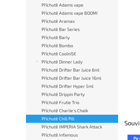
n
Příchutě Adams vape
e
Příchutě Adams vape BOOM!
l
Příchutě Aramax
Příchutě Bar Series
Příchutě Barly
Příchutě Bombo
Příchutě CoolniSE
Příchutě Dinner Lady
Příchutě Drifter Bar Juice 6ml
Příchutě Drifter Bar Juice 16ml
Příchutě Drifter Hyper 5ml
Příchutě Drippin Party
Příchutě Frutie Trio
Příchutě Charlie's Chalk
Příchutě Chill Pill
Souvi
Příchutě IMPERIA Shark Attack
Příchutě Infamous
Po 