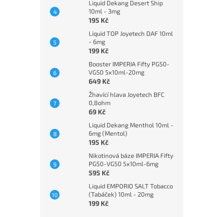
Liquid Dekang Desert Ship
10ml - 3mg
195 Kč
Liquid TOP Joyetech DAF 10ml
- 6mg
199 Kč
Booster IMPERIA Fifty PG50-
VG50 5x10ml-20mg
649 Kč
Žhavící hlava Joyetech BFC
0,8ohm
69 Kč
Liquid Dekang Menthol 10ml -
6mg (Mentol)
195 Kč
Nikotinová báze IMPERIA Fifty
PG50-VG50 5x10ml-6mg
595 Kč
Liquid EMPORIO SALT Tobacco
(Tabáček) 10ml - 20mg
199 Kč