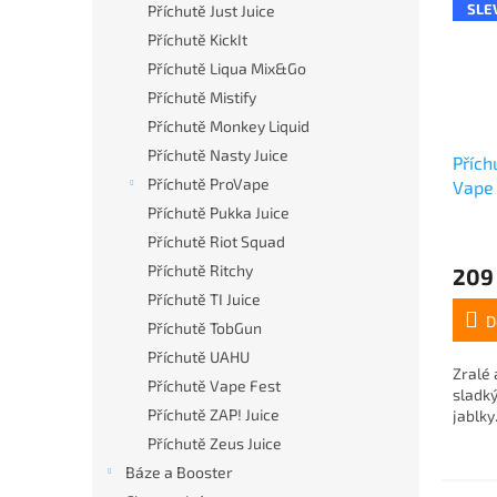
SLE
Příchutě Just Juice
Příchutě KickIt
Příchutě Liqua Mix&Go
Příchutě Mistify
Příchutě Monkey Liquid
Příchutě Nasty Juice
Příc
Příchutě ProVape
Vape
Beac
Příchutě Pukka Juice
Příchutě Riot Squad
Příchutě Ritchy
209
Příchutě TI Juice
D
Příchutě TobGun
Příchutě UAHU
Zralé 
Příchutě Vape Fest
sladk
Příchutě ZAP! Juice
jablky..
Příchutě Zeus Juice
Báze a Booster