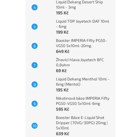
Liquid Dekang Desert Ship
10ml - 3mg
195 Kč
Liquid TOP Joyetech DAF 10ml
- 6mg
199 Kč
Booster IMPERIA Fifty PG50-
VG50 5x10ml-20mg
649 Kč
Žhavící hlava Joyetech BFC
0,8ohm
69 Kč
Liquid Dekang Menthol 10ml -
6mg (Mentol)
195 Kč
Nikotinová báze IMPERIA Fifty
PG50-VG50 5x10ml-6mg
595 Kč
Booster Báze E-Liquid Shot
Dripper (70VG/30PG) 20mg |
5x10ml
639 Kč