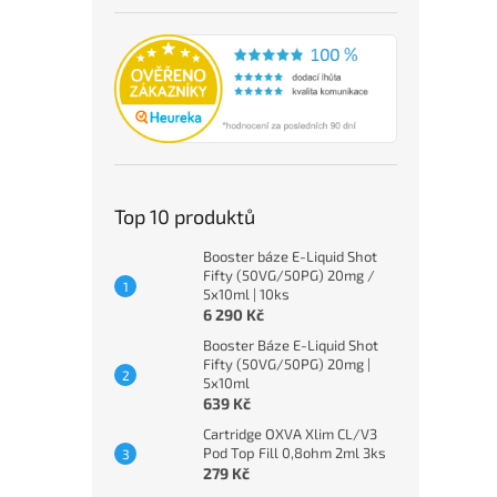
Top 10 produktů
Booster báze E-Liquid Shot
Fifty (50VG/50PG) 20mg /
5x10ml | 10ks
6 290 Kč
Booster Báze E-Liquid Shot
Fifty (50VG/50PG) 20mg |
5x10ml
639 Kč
Cartridge OXVA Xlim CL/V3
Pod Top Fill 0,8ohm 2ml 3ks
279 Kč