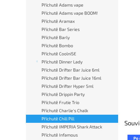
n
Příchutě Adams vape
e
Příchutě Adams vape BOOM!
l
Příchutě Aramax
Příchutě Bar Series
Příchutě Barly
Příchutě Bombo
Příchutě CoolniSE
Příchutě Dinner Lady
Příchutě Drifter Bar Juice 6ml
Příchutě Drifter Bar Juice 16ml
Příchutě Drifter Hyper 5ml
Příchutě Drippin Party
Příchutě Frutie Trio
Příchutě Charlie's Chalk
Příchutě Chill Pill
Souvi
Příchutě IMPERIA Shark Attack
Příchutě Infamous
Po 