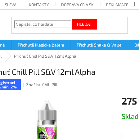
SLEVA
KONTAKTY
DOPRAVA ČR A SK
REKLAMACE
HLEDAT
lně
Příchutě klasické balení
Příchutě Shake & Vape
Bá
l
Příchuť Chill Pill S&V 12ml Alpha
huť Chill Pill S&V 12ml Alpha
gistraci
Značka:
Chill Pill
 min. 2%
275
Měrná
Skla
cena: