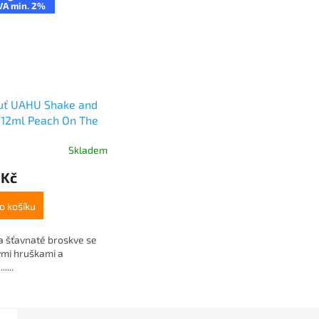
VA min. 2%
huť UAHU Shake and
 12ml Peach On The
h
Skladem
 Kč
o košíku
a šťavnaté broskve se
ými hruškami a
.....