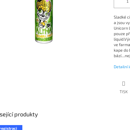
Sladké ci
a jsou vy
Unicorn 
pouze při
liquid.V
ve farma
kape do 
bází....n
Detailní
TISK
sející produkty
registraci