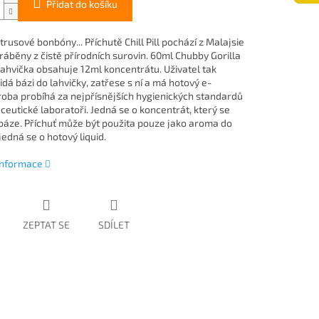
Přidat do košíku
trusové bonbóny... Příchutě Chill Pill pochází z Malajsie
ráběny z čistě přírodních surovin. 60ml Chubby Gorilla
lahvička obsahuje 12ml koncentrátu. Uživatel tak
dá bázi do lahvičky, zatřese s ní a má hotový e-
ýroba probíhá za nejpřísnějších hygienických standardů
ceutické laboratoři. Jedná se o koncentrát, který se
báze. Příchuť může být použita pouze jako aroma do
ejedná se o hotový liquid.
 informace
ZEPTAT SE
SDÍLET