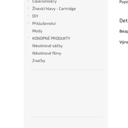
Clearomizéry
Popi
Žhavící hlavy - Cartridge
DIY
Det
Příslušenství
Mody
Bezp
KONOPNÉ PRODUKTY
Výro
Nikotinové sáčky
Nikotinové filmy
Značky