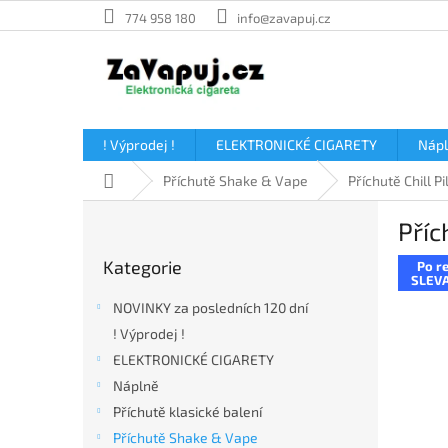
Přejít
774 958 180
info@zavapuj.cz
na
obsah
! Výprodej !
ELEKTRONICKÉ CIGARETY
Náp
Domů
Příchutě Shake & Vape
Příchutě Chill Pil
P
Příc
o
Přeskočit
s
Kategorie
Po re
kategorie
t
SLEVA
r
NOVINKY za posledních 120 dní
a
! Výprodej !
n
ELEKTRONICKÉ CIGARETY
n
í
Náplně
p
Příchutě klasické balení
a
Příchutě Shake & Vape