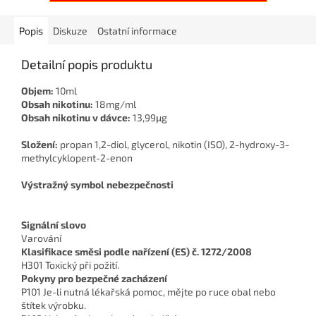
Popis
Diskuze
Ostatní informace
Detailní popis produktu
Objem:
10ml
Obsah nikotinu:
18mg/ml
Obsah nikotinu v dávce:
13,99μg
Složení:
propan 1,2-diol, glycerol, nikotin (ISO), 2-hydroxy-3-
methylcyklopent-2-enon
Výstražný symbol nebezpečnosti
Signální slovo
Varování
Klasifikace směsi podle nařízení (ES) č. 1272/2008
H301 Toxický při požití.
Pokyny pro bezpečné zacházení
P101 Je-li nutná lékařská pomoc, mějte po ruce obal nebo
štítek výrobku.