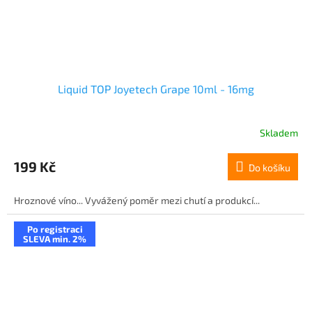
Liquid TOP Joyetech Grape 10ml - 16mg
Skladem
199 Kč
Do košíku
Hroznové víno... Vyvážený poměr mezi chutí a produkcí...
Po registraci
SLEVA min. 2%