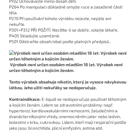
P102 Uchovávejte mimo dosah dětí.
P264 Po manipulaci důkladně omyjte ruce a zasažené části
těla.
P270 Při používání tohoto výrobku nejezte, nepijte ani
nekuřte.
P301+P312 PŘI POŽITÍ: Necítíte-li se dobře, volejte lékaře.
P405 Skladujte uzamčené.
P501 Odstraňte obsah/obal podle platných předpisů..
Výrobek není určen osobám mladším 18 let. Výrobek není
určen těhotným a kojícím ženám.
Tento výrobek obsahuje nikotin, který je vysoce návykovou
látkou. Jeho užití nekuřáky se nedoporučuje.
Kontraindikace:
E-liquid se nedoporučuje používat těhotným
a kojícím ženám. Lidem se zdravotními problémy: např.
hypertenzí, kardiovaskulárními nemocemi, žaludečními a
dvanácterníkovými vředy, onemocněním jater nebo ledvin,
bolestmi v krku, cukrovkou. Lidem, kteří mají respirační potíže
jako jsou: bronchitida, plicní emfyzém, astma atd.