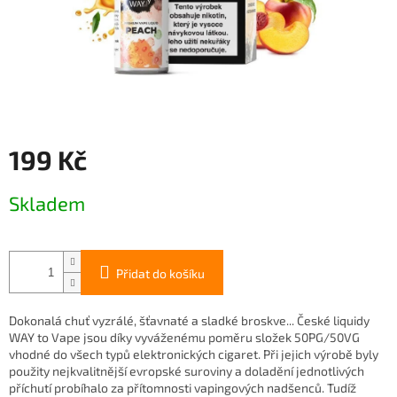
199 Kč
Měrná
Skladem
cena:
Přidat do košíku
Dokonalá chuť vyzrálé, šťavnaté a sladké broskve... České liquidy
WAY to Vape jsou díky vyváženému poměru složek 50PG/50VG
vhodné do všech typů elektronických cigaret. Při jejich výrobě byly
použity nejkvalitnější evropské suroviny a doladění jednotlivých
příchutí probíhalo za přítomnosti vapingových nadšenců. Tudíž