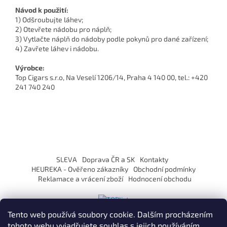
Návod k použití:
1) Odšroubujte láhev;
2) Otevřete nádobu pro náplň;
3) Vytlačte náplň do nádoby podle pokynů pro dané zařízení;
4) Zavřete láhev i nádobu.
Výrobce:
Top Cigars s.r.o, Na Veselí 1206/14, Praha 4 140 00, tel.: +420
241 740 240
Z
á
SLEVA
Doprava ČR a SK
Kontakty
p
HEUREKA - Ověřeno zákazníky
Obchodní podmínky
a
Reklamace a vrácení zboží
Hodnocení obchodu
t
í
Tento web používá soubory cookie. Dalším procházením
tohoto webu vyjadřujete souhlas s jejich používáním.