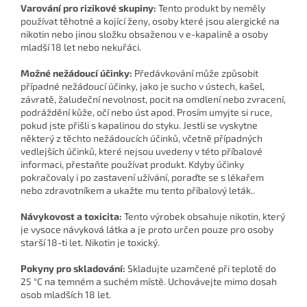
Varování pro rizikové skupiny:
Tento produkt by neměly
používat těhotné a kojící ženy, osoby které jsou alergické na
nikotin nebo jinou složku obsaženou v e-kapalině a osoby
mladší 18 let nebo nekuřáci.
Možné nežádoucí účinky:
Předávkování může způsobit
případné nežádoucí účinky, jako je sucho v ústech, kašel,
závratě, žaludeční nevolnost, pocit na omdlení nebo zvracení,
podráždění kůže, očí nebo úst apod. Prosím umyjte si ruce,
pokud jste přišli s kapalinou do styku. Jestli se vyskytne
některý z těchto nežádoucích účinků, včetně případných
vedlejších účinků, které nejsou uvedeny v této příbalové
informaci, přestaňte používat produkt. Kdyby účinky
pokračovaly i po zastavení užívání, poraďte se s lékařem
nebo zdravotníkem a ukažte mu tento příbalový leták..
Návykovost a toxicita:
Tento výrobek obsahuje nikotin, který
je vysoce návyková látka a je proto určen pouze pro osoby
starší 18-ti let. Nikotin je toxický.
Pokyny pro skladování:
Skladujte uzamčené při teplotě do
25 °C na temném a suchém místě. Uchovávejte mimo dosah
osob mladších 18 let.