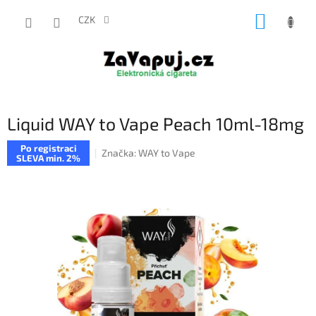
Přejít
NÁKUP
na
CZK
obsah
KOŠÍK
Liquid WAY to Vape Peach 10ml-18mg
Po registraci
Značka:
WAY to Vape
SLEVA min. 2%