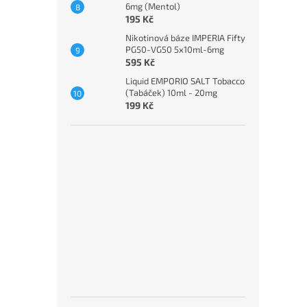
6mg (Mentol)
195 Kč
Nikotinová báze IMPERIA Fifty
PG50-VG50 5x10ml-6mg
595 Kč
Liquid EMPORIO SALT Tobacco
(Tabáček) 10ml - 20mg
199 Kč