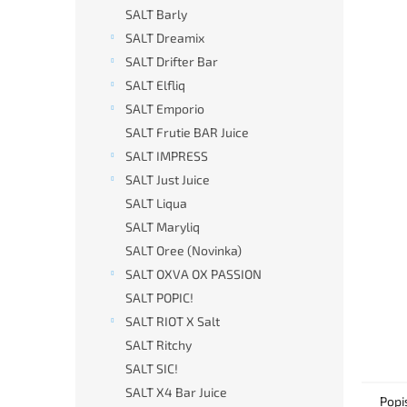
n
SALT Barly
e
SALT Dreamix
l
SALT Drifter Bar
SALT Elfliq
SALT Emporio
SALT Frutie BAR Juice
SALT IMPRESS
SALT Just Juice
SALT Liqua
SALT Maryliq
SALT Oree (Novinka)
SALT OXVA OX PASSION
SALT POPIC!
SALT RIOT X Salt
SALT Ritchy
SALT SIC!
SALT X4 Bar Juice
Popi