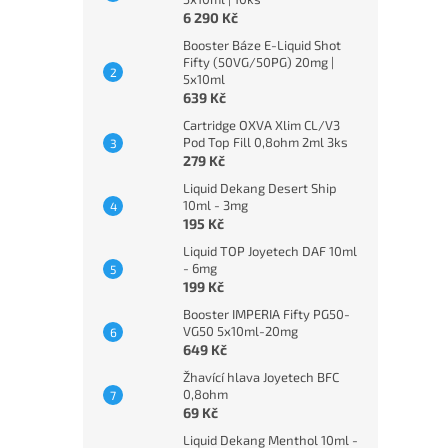
6 290 Kč
Booster Báze E-Liquid Shot
Fifty (50VG/50PG) 20mg |
5x10ml
639 Kč
Cartridge OXVA Xlim CL/V3
Pod Top Fill 0,8ohm 2ml 3ks
279 Kč
Liquid Dekang Desert Ship
10ml - 3mg
195 Kč
Liquid TOP Joyetech DAF 10ml
- 6mg
199 Kč
Booster IMPERIA Fifty PG50-
VG50 5x10ml-20mg
649 Kč
Žhavící hlava Joyetech BFC
0,8ohm
69 Kč
Liquid Dekang Menthol 10ml -