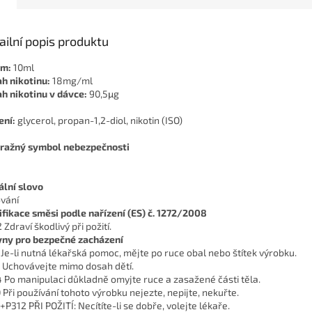
ailní popis produktu
em:
10ml
h nikotinu:
18mg/ml
h nikotinu v dávce:
90,5μg
ení:
glycerol, propan-1,2-diol, nikotin (ISO)
ražný symbol nebezpečnosti
ální slovo
vání
ifikace směsi podle nařízení (ES) č. 1272/2008
Zdraví škodlivý při požití.
ny pro bezpečné zacházení
 Je-li nutná lékařská pomoc, mějte po ruce obal nebo štítek výrobku.
 Uchovávejte mimo dosah dětí.
 Po manipulaci důkladně omyjte ruce a zasažené části těla.
 Při používání tohoto výrobku nejezte, nepijte, nekuřte.
+P312 PŘI POŽITÍ: Necítíte-li se dobře, volejte lékaře.