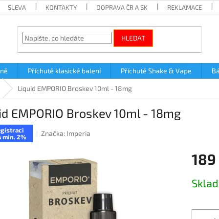
SLEVA
KONTAKTY
DOPRAVA ČR A SK
REKLAMACE
HLEDAT
lně
Příchutě klasické balení
Příchutě Shake & Vape
Bá
Liquid EMPORIO Broskev 10ml - 18mg
id EMPORIO Broskev 10ml - 18mg
gistraci
Značka:
Imperia
 min. 2%
189
Měrná
Skla
cena: