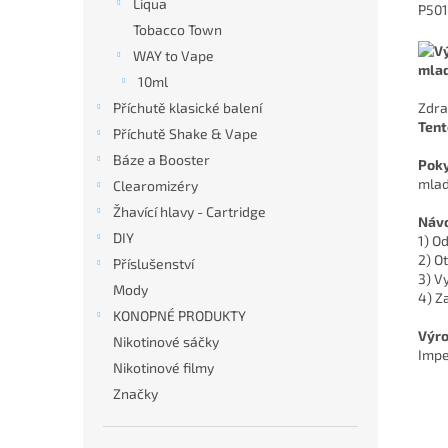
Liqua
P501
Tobacco Town
WAY to Vape
mlad
10ml
Zdra
Příchutě klasické balení
Tent
Příchutě Shake & Vape
Báze a Booster
Poky
mlad
Clearomizéry
Žhavící hlavy - Cartridge
Návo
DIY
1) O
2) O
Příslušenství
3) V
Mody
4) Z
KONOPNÉ PRODUKTY
Výro
Nikotinové sáčky
Impe
Nikotinové filmy
Značky