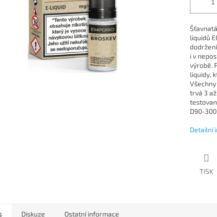
Šťavnatá
liquidů 
dodržení
i v nepo
výrobě. 
liquidy, 
Všechny 
trvá 3 a
testovan
D90-300-
Detailní
TISK
s
Diskuze
Ostatní informace