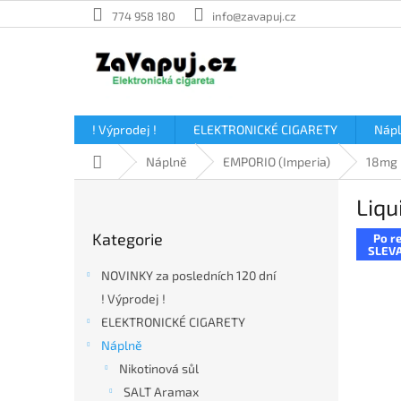
Přejít
774 958 180
info@zavapuj.cz
na
obsah
! Výprodej !
ELEKTRONICKÉ CIGARETY
Náp
Domů
Náplně
EMPORIO (Imperia)
18mg
P
Liqu
o
Přeskočit
s
Kategorie
Po re
kategorie
t
SLEVA
r
NOVINKY za posledních 120 dní
a
! Výprodej !
n
ELEKTRONICKÉ CIGARETY
n
í
Náplně
p
Nikotinová sůl
a
SALT Aramax