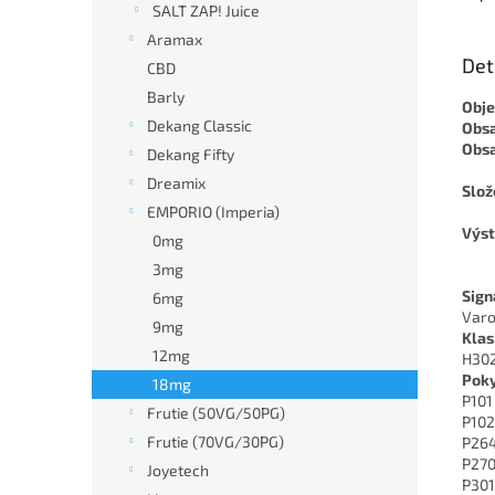
SALT ZAP! Juice
Aramax
Det
CBD
Barly
Obj
Dekang Classic
Obsa
Obsa
Dekang Fifty
Dreamix
Slož
EMPORIO (Imperia)
Výst
0mg
3mg
Sign
6mg
Varo
9mg
Klas
12mg
H302 
Poky
18mg
P101
Frutie (50VG/50PG)
P102
Frutie (70VG/30PG)
P264
P270
Joyetech
P301