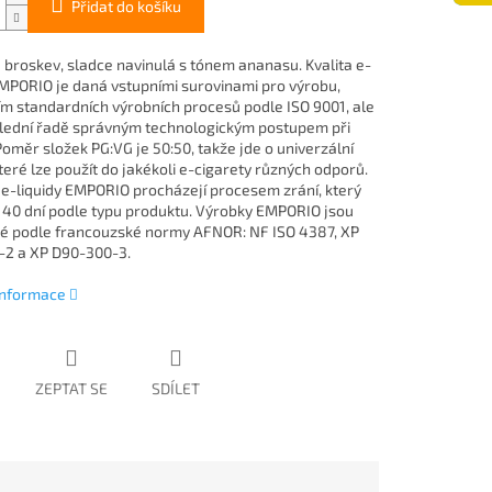
Přidat do košíku
 broskev, sladce navinulá s tónem ananasu. Kvalita e-
EMPORIO je daná vstupními surovinami pro výrobu,
m standardních výrobních procesů podle ISO 9001, ale
slední řadě správným technologickým postupem při
Poměr složek PG:VG je 50:50, takže jde o univerzální
které lze použít do jakékoli e-cigarety různých odporů.
e-liquidy EMPORIO procházejí procesem zrání, který
ž 40 dní podle typu produktu. Výrobky EMPORIO jsou
é podle francouzské normy AFNOR: NF ISO 4387, XP
2 a XP D90-300-3.
 informace
ZEPTAT SE
SDÍLET