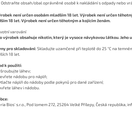
 Odstraňte obsah/obal oprávněné osobě k nakládání s odpady nebo vrá
ším 18 let. Výrobek není určen těhotným a kojícím ženám.
votní varování
o výrobek obsahuje nikotin, který je vysoce návykovou látkou. Jeho u
ny pro skladování:
Skladujte uzamčené při teplotě do 25 °C na temn
ších 18 let.
d k použití:
dšroubujte láhev;
tevřete nádobu pro náplň;
ytlačte náplň do nádoby podle pokynů pro dané zařízení;
avřete láhev i nádobu.
bce:
ria Bios' s.r.o., Pod lomem 272, 25264 Velké Přílepy, Česká republika, 