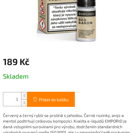
189 Kč
Měrná
Skladem
cena:
Přidat do košíku
Červený a černý rybíz se prolíná s jahodou. Černé rozinky, anýz a
mentol podtrhují celkovou kompozici. Kvalita e-liquidů EMPORIO je
daná vstupními surovinami pro výrobu, dodržením standardních
výrobních procesů podle ISO 9001, ale i v neposlední řadě správným