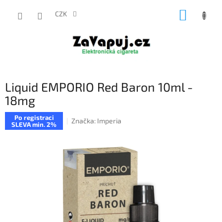
Přejít
NÁKUP
na
CZK
obsah
KOŠÍK
Liquid EMPORIO Red Baron 10ml -
18mg
Po registraci
Značka:
Imperia
SLEVA min. 2%