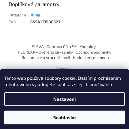
Doplňkové parametry
Kategorie
:
18mg
EAN
:
8594173580527
Z
á
SLEVA
Doprava ČR a SK
Kontakty
p
HEUREKA - Ověřeno zákazníky
Obchodní podmínky
a
Reklamace a vrácení zboží
Hodnocení obchodu
t
í
Tento web používá soubory cookie. Dalším procházením
tohoto webu vyjadřujete souhlas s jejich používáním.
Vytvořil Shoptet
Nastavení
Copyright 2026
ZaVapuj.cz
. Všechna práva vyhrazena.
Souhlasím
Po registraci SLEVA až 10% !
Používáme
ověření věku Adulto