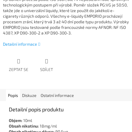
technologickým postupem při výrobě. Poměr složek PG:VG je 50:50,
takže jde o univerzální liquidy, které lze použít do jakékoli e-
cigarety různých odporů. Všechny e-liquidy EMPORIO procházejí
procesem zrání, který trvá 3 až 40 dní podle typu produktu. Výrobky
EMPORIO jsou testované podle francouzské normy AFNOR: NF ISO
4387, XP D90-300-2 a XP D90-300-3.
Detailní informace
ZEPTAT SE
SDÍLET
Popis
Diskuze
Ostatní informace
Detailní popis produktu
Objem:
10ml
Obsah nikotinu:
18mg/ml
Obsah nikotinu v dávce:
90,5μg