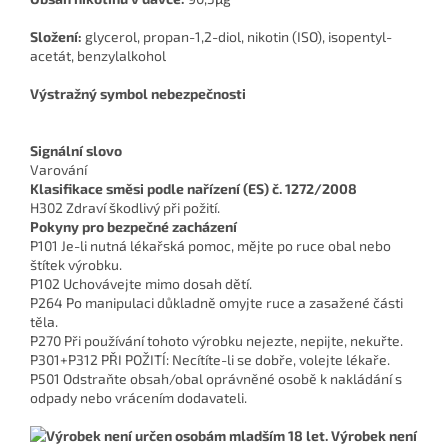
Složení:
glycerol, propan-1,2-diol, nikotin (ISO), isopentyl-
acetát, benzylalkohol
Výstražný symbol nebezpečnosti
Signální slovo
Varování
Klasifikace směsi podle nařízení (ES) č. 1272/2008
H302 Zdraví škodlivý při požití.
Pokyny pro bezpečné zacházení
P101 Je-li nutná lékařská pomoc, mějte po ruce obal nebo
štítek výrobku.
P102 Uchovávejte mimo dosah dětí.
P264 Po manipulaci důkladně omyjte ruce a zasažené části
těla.
P270 Při používání tohoto výrobku nejezte, nepijte, nekuřte.
P301+P312 PŘI POŽITÍ: Necítíte-li se dobře, volejte lékaře.
P501 Odstraňte obsah/obal oprávněné osobě k nakládání s
odpady nebo vrácením dodavateli.