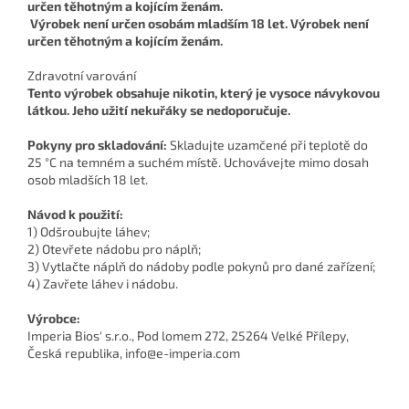
Výrobek není určen osobám mladším 18 let. Výrobek není
určen těhotným a kojícím ženám.
Zdravotní varování
Tento výrobek obsahuje nikotin, který je vysoce návykovou
látkou. Jeho užití nekuřáky se nedoporučuje.
Pokyny pro skladování:
Skladujte uzamčené při teplotě do
25 °C na temném a suchém místě. Uchovávejte mimo dosah
osob mladších 18 let.
Návod k použití:
1) Odšroubujte láhev;
2) Otevřete nádobu pro náplň;
3) Vytlačte náplň do nádoby podle pokynů pro dané zařízení;
4) Zavřete láhev i nádobu.
Výrobce:
Imperia Bios' s.r.o., Pod lomem 272, 25264 Velké Přílepy,
Česká republika, info@e-imperia.com