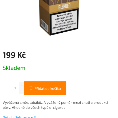
199 Kč
Měrná
Skladem
cena:
Přidat do košíku
Vyvážená směs tabáků... Vyvážený poměr mezi chutí a produkcí
páry. Vhodné do všech typů e-cigaret
Detailní informace