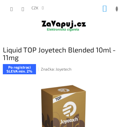
Přejít
NÁKUP
na
CZK
obsah
KOŠÍK
Liquid TOP Joyetech Blended 10ml -
11mg
Po registraci
Značka:
Joyetech
SLEVA min. 2%