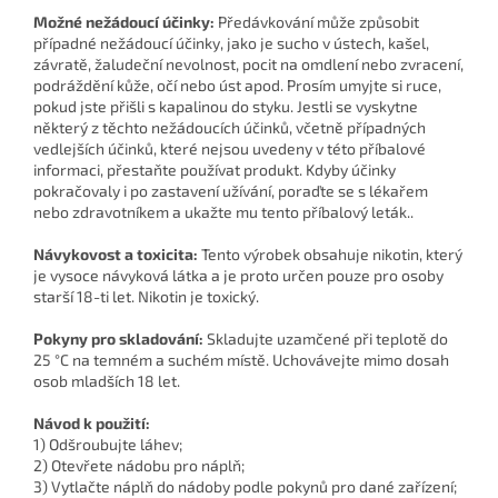
Možné nežádoucí účinky:
Předávkování může způsobit
případné nežádoucí účinky, jako je sucho v ústech, kašel,
závratě, žaludeční nevolnost, pocit na omdlení nebo zvracení,
podráždění kůže, očí nebo úst apod. Prosím umyjte si ruce,
pokud jste přišli s kapalinou do styku. Jestli se vyskytne
některý z těchto nežádoucích účinků, včetně případných
vedlejších účinků, které nejsou uvedeny v této příbalové
informaci, přestaňte používat produkt. Kdyby účinky
pokračovaly i po zastavení užívání, poraďte se s lékařem
nebo zdravotníkem a ukažte mu tento příbalový leták..
Návykovost a toxicita:
Tento výrobek obsahuje nikotin, který
je vysoce návyková látka a je proto určen pouze pro osoby
starší 18-ti let. Nikotin je toxický.
Pokyny pro skladování:
Skladujte uzamčené při teplotě do
25 °C na temném a suchém místě. Uchovávejte mimo dosah
osob mladších 18 let.
Návod k použití:
1) Odšroubujte láhev;
2) Otevřete nádobu pro náplň;
3) Vytlačte náplň do nádoby podle pokynů pro dané zařízení;