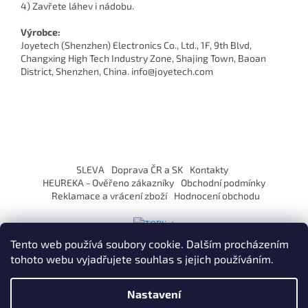
4) Zavřete láhev i nádobu.
Výrobce:
Joyetech (Shenzhen) Electronics Co., Ltd., 1F, 9th Blvd,
Changxing High Tech Industry Zone, Shajing Town, Baoan
District, Shenzhen, China. info@joyetech.com
Z
á
SLEVA
Doprava ČR a SK
Kontakty
p
HEUREKA - Ověřeno zákazníky
Obchodní podmínky
a
Reklamace a vrácení zboží
Hodnocení obchodu
t
í
Tento web používá soubory cookie. Dalším procházením
tohoto webu vyjadřujete souhlas s jejich používáním.
Vytvořil Shoptet
Nastavení