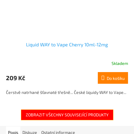
Liquid WAY to Vape Cherry 10ml-12mg
Skladem
209 Kč
Do košíku
Čerstvě natrhané šťavnaté třešně... České liquidy WAY to Vape...
ZOBRAZIT VŠECHNY SOUVISEJÍCÍ PRODUKTY
Popis
Diskuze
Ostatní informace