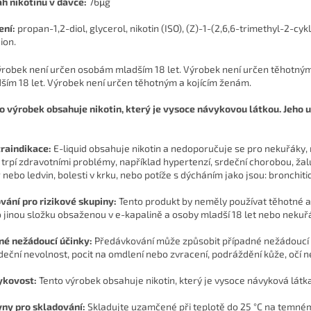
h nikotinu v dávce:
76μg
ení:
propan-1,2-diol, glycerol, nikotin (ISO), (Z)-1-(2,6,6-trimethyl-2-
ion.
ším 18 let. Výrobek není určen těhotným a kojícím ženám.
o výrobek obsahuje nikotin, který je vysoce návykovou látkou. Jeho u
raindikace:
E-liquid obsahuje nikotin a nedoporučuje se pro nekuřáky, ml
í trpí zdravotními problémy, například hypertenzí, srdeční chorobou, 
r nebo ledvin, bolesti v krku, nebo potíže s dýcháním jako jsou: bronchit
vání pro rizikové skupiny:
Tento produkt by neměly používat těhotné a k
 jinou složku obsaženou v e-kapalině a osoby mladší 18 let nebo nekuřá
é nežádoucí účinky:
Předávkování může způsobit případné nežádoucí úč
deční nevolnost, pocit na omdlení nebo zvracení, podráždění kůže, očí n
ykovost:
Tento výrobek obsahuje nikotin, který je vysoce návyková látka 
ny pro skladování:
Skladujte uzamčené při teplotě do 25 °C na temn