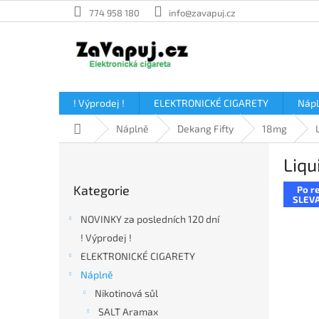
Přejít
774 958 180
info@zavapuj.cz
na
obsah
! Výprodej !
ELEKTRONICKÉ CIGARETY
Náp
Domů
Náplně
Dekang Fifty
18mg
P
Liqu
o
Přeskočit
s
Kategorie
Po re
kategorie
t
SLEVA
r
NOVINKY za posledních 120 dní
a
! Výprodej !
n
ELEKTRONICKÉ CIGARETY
n
í
Náplně
p
Nikotinová sůl
a
SALT Aramax