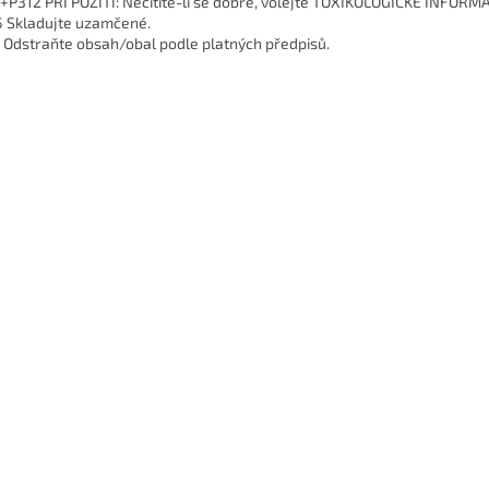
+P312 PŘI POŽITÍ: Necítíte-li se dobře, volejte TOXIKOLOGICKÉ INFOR
 Skladujte uzamčené.
 Odstraňte obsah/obal podle platných předpisů.