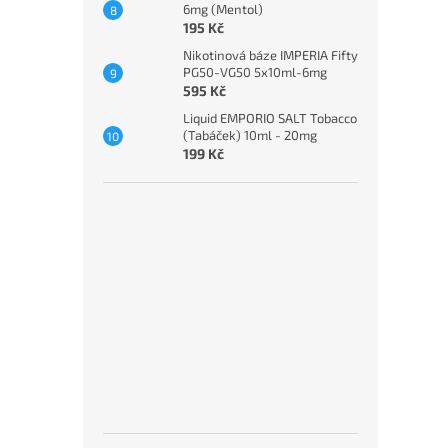
6mg (Mentol)
195 Kč
Nikotinová báze IMPERIA Fifty
PG50-VG50 5x10ml-6mg
595 Kč
Liquid EMPORIO SALT Tobacco
(Tabáček) 10ml - 20mg
199 Kč