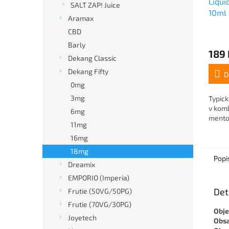
Liqu
SALT ZAP! Juice
10ml
Aramax
CBD
Barly
189 
Dekang Classic
Dekang Fifty
D
0mg
3mg
Typic
v komb
6mg
mentol
11mg
16mg
18mg
Popi
Dreamix
EMPORIO (Imperia)
Det
Frutie (50VG/50PG)
Frutie (70VG/30PG)
Obj
Joyetech
Obsa