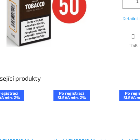
Detailní
TISK
sející produkty
registraci
Po registraci
Po regi
VA min. 2%
SLEVA min. 2%
SLEVA m