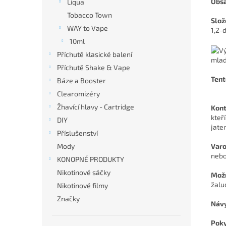
Obsa
Liqua
Tobacco Town
Slož
WAY to Vape
1,2-d
10ml
Příchutě klasické balení
mlad
Příchutě Shake & Vape
Tent
Báze a Booster
Clearomizéry
Žhavící hlavy - Cartridge
Kont
kteř
DIY
jate
Příslušenství
Mody
Varo
nebo
KONOPNÉ PRODUKTY
Nikotinové sáčky
Možn
žalu
Nikotinové filmy
Značky
Náv
Poky