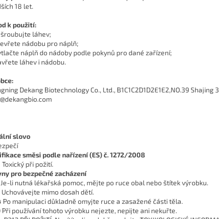
ších 18 let.
d k použití:
dšroubujte láhev;
tevřete nádobu pro náplň;
ytlačte náplň do nádoby podle pokynů pro dané zařízení;
avřete láhev i nádobu.
bce:
gning Dekang Biotechnology Co., Ltd., B1C1C2D1D2E1E2,NO.39 Shajing 3r
e@dekangbio.com
ální slovo
zpečí
ifikace směsi podle nařízení (ES) č. 1272/2008
Toxický při požití.
ny pro bezpečné zacházení
 Je-li nutná lékařská pomoc, mějte po ruce obal nebo štítek výrobku.
 Uchovávejte mimo dosah dětí.
 Po manipulaci důkladně omyjte ruce a zasažené části těla.
 Při používání tohoto výrobku nejezte, nepijte ani nekuřte.