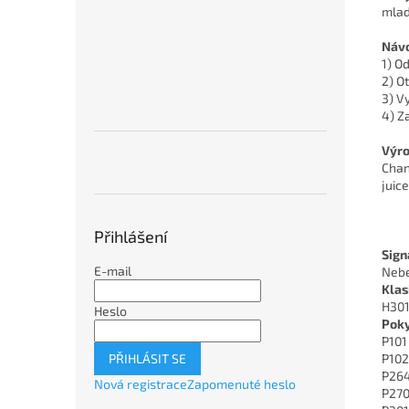
mlad
Návo
1) O
2) O
3) V
4) Z
Výro
Chan
juic
Přihlášení
Sign
E-mail
Nebe
Klas
H301 
Heslo
Poky
P101
PŘIHLÁSIT SE
P102
P264
Nová registrace
Zapomenuté heslo
P270