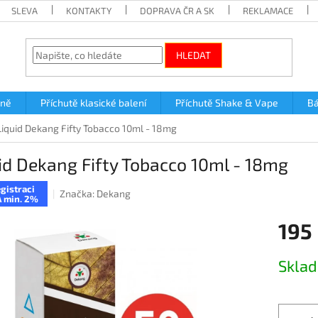
SLEVA
KONTAKTY
DOPRAVA ČR A SK
REKLAMACE
HLEDAT
lně
Příchutě klasické balení
Příchutě Shake & Vape
Bá
Liquid Dekang Fifty Tobacco 10ml - 18mg
id Dekang Fifty Tobacco 10ml - 18mg
gistraci
Značka:
Dekang
 min. 2%
195
Měrná
Skla
cena: