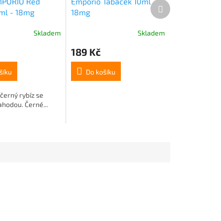
MPORIO Red
Emporio Tabáček 10ml
Další
ml - 18mg
18mg
produkt
Skladem
Skladem
189 Kč
šíku
Do košíku
černý rybíz se
ahodou. Černé...