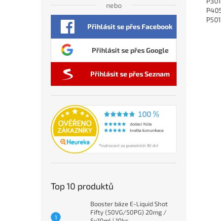
P301
nebo
P405
P501
Přihlásit se přes Facebook
Přihlásit se přes Google
Přihlásit se přes Seznam
Top 10 produktů
Booster báze E-Liquid Shot
Fifty (50VG/50PG) 20mg /
5x10ml | 10ks