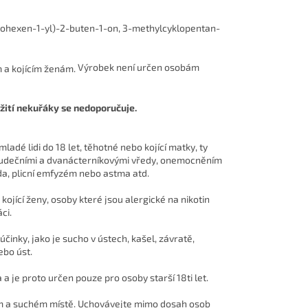
cyklohexen-1-yl)-2-buten-1-on, 3-methylcyklopentan-
Výrobek není určen osobám
žití nekuřáky se nedoporučuje.
adé lidi do 18 let, těhotné nebo kojící matky, ty
žaludečními a dvanácterníkovými vředy, onemocněním
ida, plicní emfyzém nebo astma atd.
ojící ženy, osoby které jsou alergické na nikotin
ci.
inky, jako je sucho v ústech, kašel, závratě,
ebo úst.
a je proto určen pouze pro osoby starší 18ti let.
ém a suchém místě. Uchovávejte mimo dosah osob