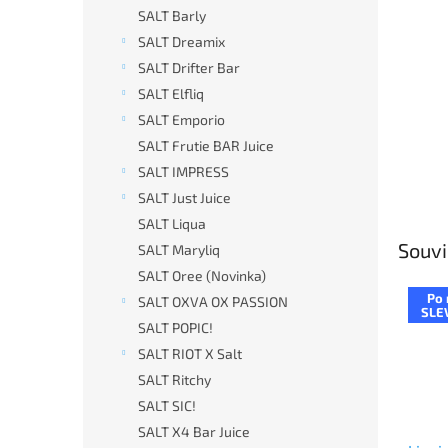
n
SALT Barly
e
SALT Dreamix
l
SALT Drifter Bar
SALT Elfliq
SALT Emporio
SALT Frutie BAR Juice
SALT IMPRESS
SALT Just Juice
SALT Liqua
Souvi
SALT Maryliq
SALT Oree (Novinka)
Po 
SALT OXVA OX PASSION
SLE
SALT POPIC!
SALT RIOT X Salt
SALT Ritchy
SALT SIC!
SALT X4 Bar Juice