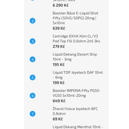
6 290 Kč
Booster Báze E-Liquid Shot
Fifty (50VG/50PG) 20mg |
5x10ml
639 Kč
Cartridge OXVA Xlim CL/V3
Pod Top Fill 0,8ohm 2ml 3ks
279 Kč
Liquid Dekang Desert Ship
10ml - 3mg
195 Kč
Liquid TOP Joyetech DAF 10ml
- 6mg
199 Kč
Booster IMPERIA Fifty PG50-
VG50 5x10ml-20mg
649 Kč
Žhavící hlava Joyetech BFC
0,8ohm
69 Kč
Liquid Dekang Menthol 10ml -