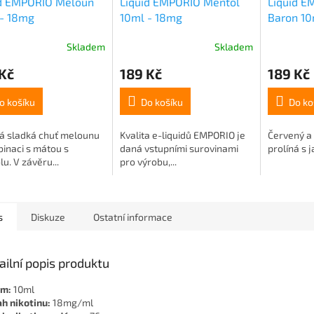
id EMPORIO Meloun
Liquid EMPORIO Mentol
Liquid E
 - 18mg
10ml - 18mg
Baron 10
Skladem
Skladem
Kč
189 Kč
189 Kč
o košíku
Do košíku
Do ko
ká sladká chuť melounu
Kvalita e-liquidů EMPORIO je
Červený a 
inaci s mátou s
daná vstupními surovinami
prolíná s j
u. V závěru...
pro výrobu,...
s
Diskuze
Ostatní informace
ailní popis produktu
em:
10ml
h nikotinu:
18mg/ml