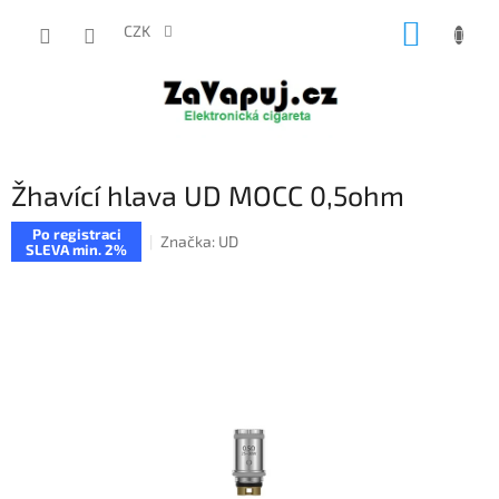
Přejít
NÁKUP
na
CZK
obsah
KOŠÍK
Žhavící hlava UD MOCC 0,5ohm
Po registraci
Značka:
UD
SLEVA min. 2%