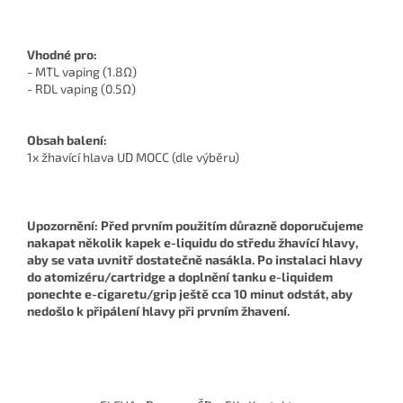
Vhodné pro:
- MTL vaping (1.8Ω)
- RDL vaping (0.5Ω)
Obsah balení:
1x žhavící hlava UD MOCC (dle výběru)
Upozornění: Před prvním použitím důrazně doporučujeme
nakapat několik kapek e-liquidu do středu žhavící hlavy,
aby se vata uvnitř dostatečně nasákla. Po instalaci hlavy
do atomizéru/cartridge a doplnění tanku e-liquidem
ponechte e-cigaretu/grip ještě cca 10 minut odstát, aby
nedošlo k připálení hlavy při prvním žhavení.
Z
á