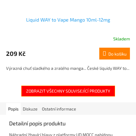
Liquid WAY to Vape Mango 10ml-12mg
Skladem
209 Kč
Do košíku
Výrazná chuť sladkého a zralého manga... České liquidy WAY to...
ZOBRAZIT VŠECHNY SOUVISEJÍCÍ PRODUKTY
Popis
Diskuze
Ostatní informace
Detailní popis produktu
Náhradní žhavící hlavy z platformy UD MOCC nabídnou