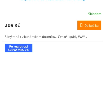
Skladem
209 Kč
Do košíku
Silný tabák v kubánském doutníku... České liquidy WAY...
Po registraci
SLEVA min. 2%