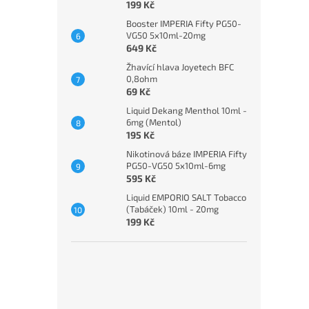
199 Kč
Booster IMPERIA Fifty PG50-
VG50 5x10ml-20mg
649 Kč
Žhavící hlava Joyetech BFC
0,8ohm
69 Kč
Liquid Dekang Menthol 10ml -
6mg (Mentol)
195 Kč
Nikotinová báze IMPERIA Fifty
PG50-VG50 5x10ml-6mg
595 Kč
Liquid EMPORIO SALT Tobacco
(Tabáček) 10ml - 20mg
199 Kč