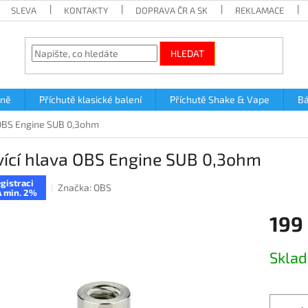
SLEVA
KONTAKTY
DOPRAVA ČR A SK
REKLAMACE
HLEDAT
lně
Příchutě klasické balení
Příchutě Shake & Vape
Bá
 OBS Engine SUB 0,3ohm
ící hlava OBS Engine SUB 0,3ohm
gistraci
Značka:
OBS
 min. 2%
199
Měrná
Skla
cena: