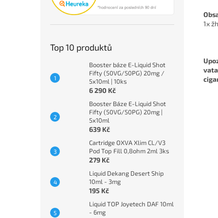
Obsa
1x ž
Top 10 produktů
Upoz
Booster báze E-Liquid Shot
vata
Fifty (50VG/50PG) 20mg /
ciga
5x10ml | 10ks
6 290 Kč
Booster Báze E-Liquid Shot
Fifty (50VG/50PG) 20mg |
5x10ml
639 Kč
Cartridge OXVA Xlim CL/V3
Pod Top Fill 0,8ohm 2ml 3ks
279 Kč
Liquid Dekang Desert Ship
10ml - 3mg
195 Kč
Liquid TOP Joyetech DAF 10ml
- 6mg