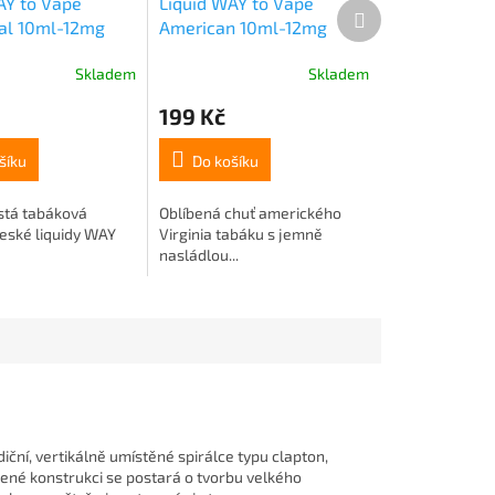
AY to Vape
Liquid WAY to Vape
Další
nal 10ml-12mg
American 10ml-12mg
produkt
Skladem
Skladem
199 Kč
šíku
Do košíku
istá tabáková
Oblíbená chuť amerického
 České liquidy WAY
Virginia tabáku s jemně
nasládlou...
iční, vertikálně umístěné spirálce typu clapton,
žené konstrukci se postará o tvorbu velkého