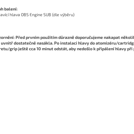
h balení:
havící hlava OBS Engine SUB (dle výběru)
ornění: Před prvním použitím důrazně doporučujeme nakapat několik 
 uvnitř dostatečně nasákla. Po instalaci hlavy do atomizéru/cartrid
retu/grip ještě cca 10 minut odstát, aby nedošlo k připálení hlavy při