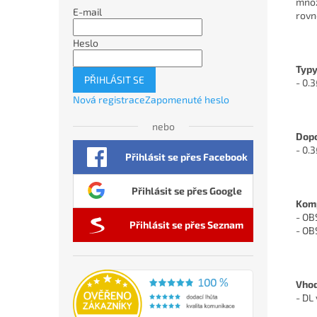
množ
E-mail
rovn
Heslo
Typy
PŘIHLÁSIT SE
- 0.3
Nová registrace
Zapomenuté heslo
nebo
Dopo
- 0.
Přihlásit se přes Facebook
Přihlásit se přes Google
Komp
- OB
Přihlásit se přes Seznam
- OB
Vhod
- DL