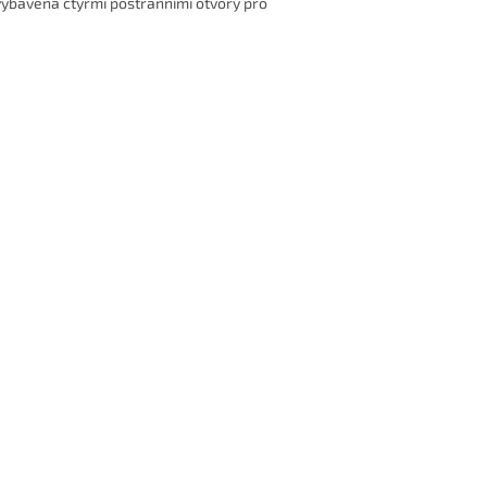
 vybavena čtyřmi postranními otvory pro