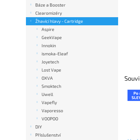
n
Báze a Booster
e
Clearomizéry
l
Žhavící hlavy - Cartridge
Aspire
GeekVape
Innokin
ismoka-Eleaf
Joyetech
Lost Vape
Souvi
OXVA
Smoktech
Po 
Uwell
SLE
Vapefly
Vaporesso
VOOPOO
DIY
Příslušenství