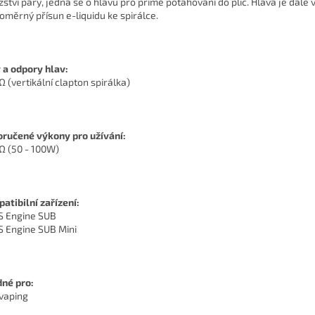
ství páry, jedná se o hlavu pro přímé potahování do plic. Hlava je dále
oměrný přísun e-liquidu ke spirálce.
 a odpory hlav:
Ω (vertikální clapton spirálka)
ručené výkony pro užívání:
3Ω (50 - 100W)
atibilní zařízení:
S Engine SUB
S Engine SUB Mini
né pro:
 vaping