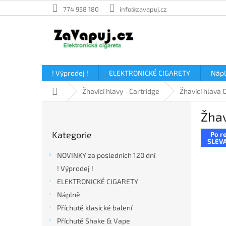
Přejít
774 958 180
info@zavapuj.cz
na
obsah
! Výprodej !
ELEKTRONICKÉ CIGARETY
Náp
Domů
Žhavící hlavy - Cartridge
Žhavící hlava
P
Žhav
o
Přeskočit
s
Kategorie
Po re
kategorie
t
SLEVA
r
NOVINKY za posledních 120 dní
a
! Výprodej !
n
ELEKTRONICKÉ CIGARETY
n
í
Náplně
p
Příchutě klasické balení
a
Příchutě Shake & Vape