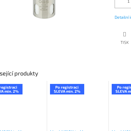
Detailní
TISK
sející produkty
registraci
Po registraci
Po regi
VA min. 2%
SLEVA min. 2%
SLEVA m