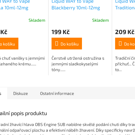
d WAY to Vape
Liquid WAY to Vape
Liquid W
la 10ml-12mg
Blackberry 10ml-12mg
Traditio
Skladem
Skladem
 Kč
199 Kč
209 Kč
o košíku
Do košíku
Do ko
 chuť vanilky s jemnými
Čerstvě utržená ostružina s
Tradiční č
lehaného krému......
jemnými sladkokyselými
příchuť...
tóny......
to...
s
Diskuze
Ostatní informace
ailní popis produktu
adní žhavící hlava OBS Engine SUB nabídne skvělé podání chuti díky trad
mální odpařovací plochu a efektivní náběh žhavení. Díky specificky navr