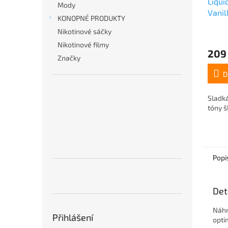
Liqui
Mody
Vanil
KONOPNÉ PRODUKTY
Nikotinové sáčky
Nikotinové filmy
209
Značky
D
Sladká
tóny š
Popi
Det
Náhr
Přihlášení
opti