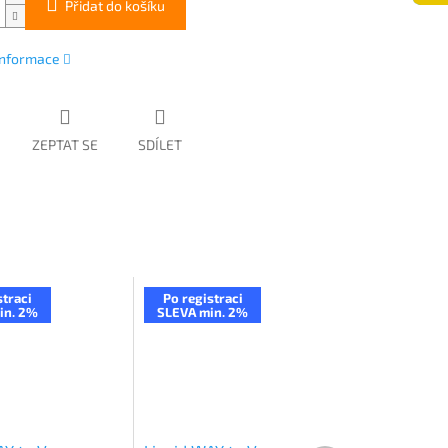
Přidat do košíku
 informace
ZEPTAT SE
SDÍLET
straci
Po registraci
in. 2%
SLEVA min. 2%