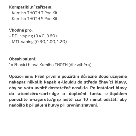
Kompatibilní zařízení:
- Kumiho THOTH T Pod Kit
- Kumiho THOTH S Pod Kit
Vhodné pro:
- RDL vaping (0.4Ω, 0.6Ω)
- MTL vaping (0.8Ω, 1.0Ω, 1.2Ω)
Obsah balení:
1x žhavící hlava Kumiho THOTH (dle výběru)
Upozornění: Před prvním použitím důrazně doporučujeme
nakapat několik kapek e-liquidu do středu žhavící hlavy,
aby se vata uvnitř dostatečně nasákla. Po instalaci hlavy
do atomizéru/cartridge a doplnění tanku e-liquidem
ponechte e-cigaretu/grip ještě cca 10 minut odstát, aby
nedošlo k připálení hlavy při prvním žhavení.
Z