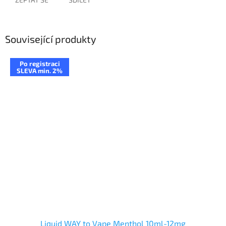
Související produkty
Po registraci
SLEVA min. 2%
Liquid WAY to Vape Menthol 10ml-12mg