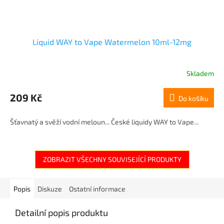
Liquid WAY to Vape Watermelon 10ml-12mg
Skladem
209 Kč
Do košíku
Šťavnatý a svěží vodní meloun... České liquidy WAY to Vape...
ZOBRAZIT VŠECHNY SOUVISEJÍCÍ PRODUKTY
Popis
Diskuze
Ostatní informace
Detailní popis produktu