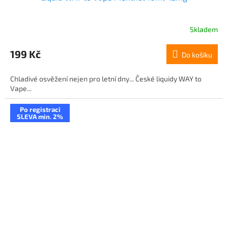
Skladem
199 Kč
Do košíku
Chladivé osvěžení nejen pro letní dny... České liquidy WAY to
Vape...
Po registraci
SLEVA min. 2%