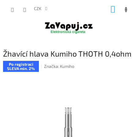
Přejít
NÁKUP
na
CZK
obsah
KOŠÍK
Žhavící hlava Kumiho THOTH 0,4ohm
Po registraci
Značka:
Kumiho
SLEVA min. 2%