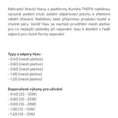
Náhradní žhavící hlavy z platformy Kumiho THOTH nabídnou
výrazné podání chuti, solidní odpařovací plochu a efektivní
náběh žhavení. Nabídnou také příjemnou produkci husté a
chutné páry. Uvnitř hlav se nachází prvotřídní mesh pletivo
pro co nejlepší výsledky při vapování. Jsou k dostání v řadě
odporů pro různé formy vapování.
Typy a odpory hlav:
- 0.4Ω (mesh pletivo)
- 0.6Ω (mesh pletivo)
- 0.8Ω (mesh pletivo)
- 1.0Ω (mesh pletivo)
- 1.2Ω (mesh pletivo)
Doporučené výkony pro užívání:
- 0.4Ω (25 - 35W)
- 0.6Ω (20 - 25W)
- 0.8Ω (16 - 20W)
- 1.0Ω (12 - 15W)
- 1.2Ω (10 - 12W)