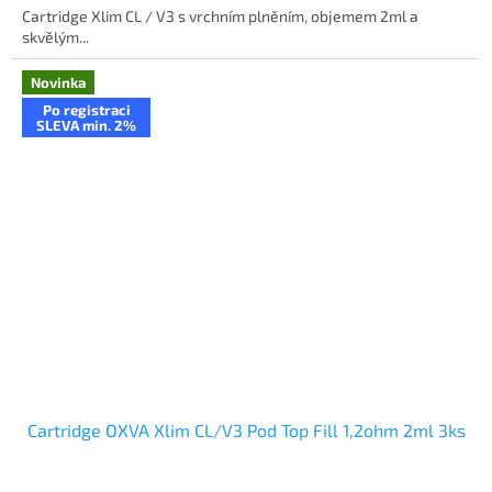
Cartridge Xlim CL / V3 s vrchním plněním, objemem 2ml a
skvělým...
Novinka
Po registraci
SLEVA min. 2%
Cartridge OXVA Xlim CL/V3 Pod Top Fill 1,2ohm 2ml 3ks