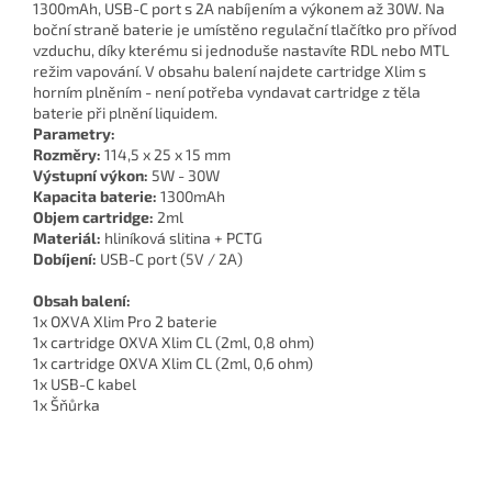
1300mAh, USB-C port s 2A nabíjením a výkonem až 30W. Na
boční straně baterie je umístěno regulační tlačítko pro přívod
vzduchu, díky kterému si jednoduše nastavíte RDL nebo MTL
režim vapování. V obsahu balení najdete cartridge Xlim s
horním plněním - není potřeba vyndavat cartridge z těla
baterie při plnění liquidem.
Parametry:
Rozměry:
114,5 x 25 x 15 mm
Výstupní výkon:
5W - 30W
Kapacita baterie:
1300mAh
Objem cartridge:
2ml
Materiál:
hliníková slitina + PCTG
Dobíjení:
USB-C port (5V / 2A)
Obsah balení:
1x OXVA Xlim Pro 2 baterie
1x cartridge OXVA Xlim CL (2ml, 0,8 ohm)
1x cartridge OXVA Xlim CL (2ml, 0,6 ohm)
1x USB-C kabel
1x Šňůrka
Z