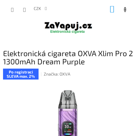
Přejít
NÁKUP
na
CZK
obsah
KOŠÍK
Elektronická cigareta OXVA Xlim Pro 2
1300mAh Dream Purple
Po registraci
Značka:
OXVA
SLEVA max. 2%