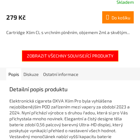
Skladem
279 Kč
Do košíku
Cartridge Xlim CL s vrchním plněním, objemem 2ml a skvělým...
ZOBRAZIT VŠECHNY SOUVISEJÍCÍ PRODUKTY
Popis
Diskuze
Ostatní informace
Detailní popis produktu
Elektronická cigareta OXVA Xlim Pro byla vyhlášena
nejoblíbenějším POD zařízením mezi vapery za období 2023 a
2024. Nyní přichází výrobce s druhou řadou, která si pro Vás
přichystala mnoho novinek. Elegantní a čistý designe těla
baterie zdobí 0,56 palcový barevný Ultra-HD displej, který
poskytuje vynikající přehled o nastavení všech hodnot.
Vestavěný monočlánek nabízí vyšší kapacitu baterie