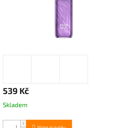
539 Kč
Měrná
Skladem
cena:
Přidat do košíku