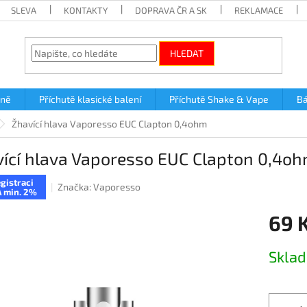
SLEVA
KONTAKTY
DOPRAVA ČR A SK
REKLAMACE
HLEDAT
lně
Příchutě klasické balení
Příchutě Shake & Vape
Bá
Žhavící hlava Vaporesso EUC Clapton 0,4ohm
ící hlava Vaporesso EUC Clapton 0,4o
gistraci
Značka:
Vaporesso
 min. 2%
69 
Měrná
Skla
cena: