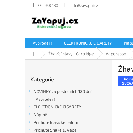
Přejít
774 958 180
info@zavapuj.cz
na
obsah
! Výprodej !
ELEKTRONICKÉ CIGARETY
Náp
Domů
Žhavící hlavy - Cartridge
Vaporesso
P
Žhav
o
Přeskočit
s
Kategorie
Po re
kategorie
t
SLEVA
r
NOVINKY za posledních 120 dní
a
! Výprodej !
n
ELEKTRONICKÉ CIGARETY
n
í
Náplně
p
Příchutě klasické balení
a
Příchutě Shake & Vape