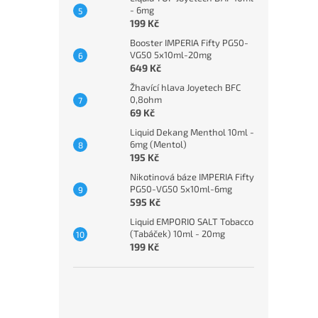
- 6mg
199 Kč
Booster IMPERIA Fifty PG50-
VG50 5x10ml-20mg
649 Kč
Žhavící hlava Joyetech BFC
0,8ohm
69 Kč
Liquid Dekang Menthol 10ml -
6mg (Mentol)
195 Kč
Nikotinová báze IMPERIA Fifty
PG50-VG50 5x10ml-6mg
595 Kč
Liquid EMPORIO SALT Tobacco
(Tabáček) 10ml - 20mg
199 Kč