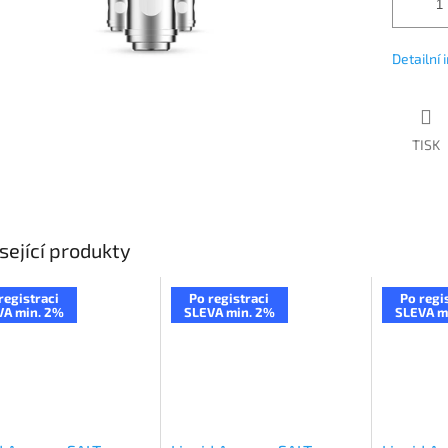
Detailní
TISK
sející produkty
registraci
Po registraci
Po regi
VA min. 2%
SLEVA min. 2%
SLEVA m