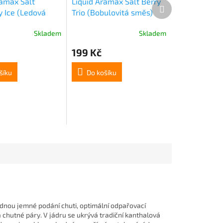
ramax Salt
Liquid Aramax Salt Berry
Další
y Ice (Ledová
Trio (Bobulovitá směs)
produkt
 10ml 10mg
10ml 10mg
Skladem
Skladem
199 Kč
šíku
Do košíku
dnou jemné podání chuti, optimální odpařovací
 chutné páry. V jádru se ukrývá tradiční kanthalová