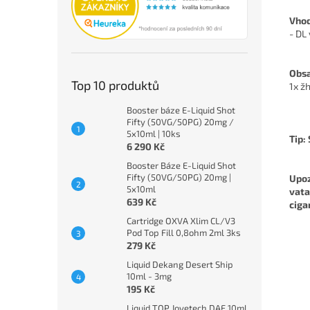
Vhod
- DL
Obsa
Top 10 produktů
1x ž
Booster báze E-Liquid Shot
Fifty (50VG/50PG) 20mg /
5x10ml | 10ks
Tip:
6 290 Kč
Booster Báze E-Liquid Shot
Fifty (50VG/50PG) 20mg |
Upoz
5x10ml
vata
639 Kč
ciga
Cartridge OXVA Xlim CL/V3
Pod Top Fill 0,8ohm 2ml 3ks
279 Kč
Liquid Dekang Desert Ship
10ml - 3mg
195 Kč
Liquid TOP Joyetech DAF 10ml