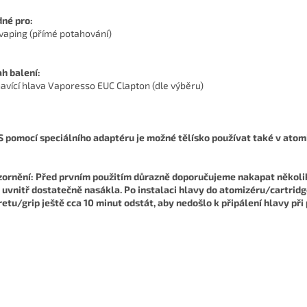
né pro:
 vaping (přímé potahování)
h balení:
havící hlava Vaporesso EUC Clapton (dle výběru)
 S pomocí speciálního adaptéru je možné tělísko používat také v atom
ornění: Před prvním použitím důrazně doporučujeme nakapat několik 
 uvnitř dostatečně nasákla. Po instalaci hlavy do atomizéru/cartrid
retu/grip ještě cca 10 minut odstát, aby nedošlo k připálení hlavy při