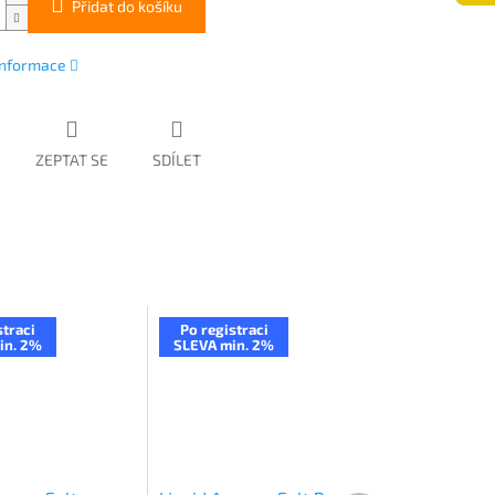
Přidat do košíku
 informace
ZEPTAT SE
SDÍLET
straci
Po registraci
in. 2%
SLEVA min. 2%