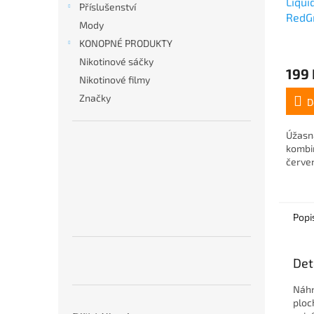
Liqui
Příslušenství
RedGr
Mody
10mg
KONOPNÉ PRODUKTY
Nikotinové sáčky
199 
Nikotinové filmy
Značky
D
Úžasná
kombi
červen
Popi
Det
Náhr
ploc