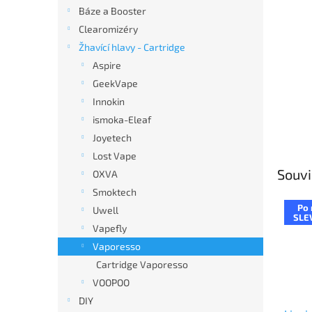
n
Báze a Booster
e
Clearomizéry
l
Žhavící hlavy - Cartridge
Aspire
GeekVape
Innokin
ismoka-Eleaf
Joyetech
Lost Vape
Souvi
OXVA
Smoktech
Po 
Uwell
SLE
Vapefly
Vaporesso
Cartridge Vaporesso
VOOPOO
DIY