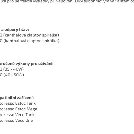
álka pro perfektní výsledky při vapování. Díky subohmovým variantám 
 a odpory hlav:
3Ω (kanthalová clapton spirálka)
4Ω (kanthalová clapton spirálka)
ručené výkony pro užívání:
3Ω (35 - 40W)
4Ω (40 - 50W)
atibilní zařízení:
poresso Estoc Tank
poresso Estoc Mega
poresso Veco Tank
poresso Veco One