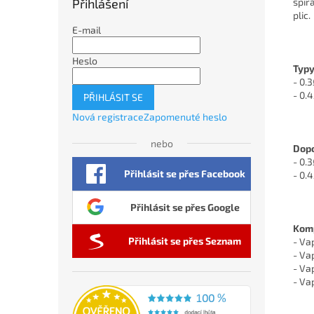
Přihlášení
spir
plic.
E-mail
Heslo
Typy
- 0.
- 0.
PŘIHLÁSIT SE
Nová registrace
Zapomenuté heslo
nebo
Dopo
- 0.
Přihlásit se přes Facebook
- 0.
Přihlásit se přes Google
Komp
Přihlásit se přes Seznam
- Va
- Va
- Va
- Va