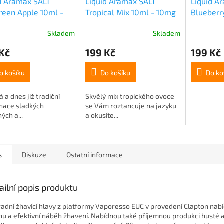
d Aramax SALT
Liquid Aramax SALT
Liquid A
een Apple 10ml -
Tropical Mix 10ml - 10mg
Blueberr
borůvka)
Skladem
Skladem
Kč
199 Kč
199 Kč
o košíku
Do košíku
Do ko
 a dnes již tradiční
Skvělý mix tropického ovoce
nace sladkých
se Vám roztancuje na jazyku
ých a...
a okusíte...
s
Diskuze
Ostatní informace
ailní popis produktu
adní žhavící hlavy z platformy Vaporesso EUC v provedení Clapton nabí
hu a efektivní náběh žhavení. Nabídnou také příjemnou produkci husté a