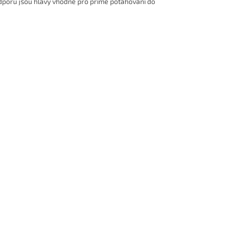
odporu jsou hlavy vhodné pro přímé potahování do