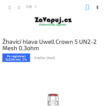
Přejít
NÁKUP
na
CZK
obsah
KOŠÍK
Žhavící hlava Uwell Crown 5 UN2-2
Mesh 0,3ohm
Po registraci
Značka:
Uwell
SLEVA min. 2%