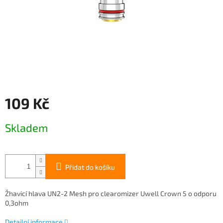
109 Kč
Měrná
Skladem
cena:
Přidat do košíku
Žhavicí hlava UN2-2 Mesh pro clearomizer Uwell Crown 5 o odporu
0,3ohm
Detailní informace