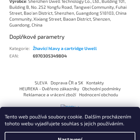
Výrobce
: Shenzhen Uwell Technology Co., Ltd., Building 101,
Building B, No. 252 Yongfu Road, Tangwei Community, Fuhai
Street, Bao'an District, Shenzhen, Guangdong 518103, China
Community, Xixiang Street, Baoan District, Shenzen,
Guandong, China
Doplňkové parametry
Kategorie
:
Žhavící hlavy a cartridge Uwell
EAN
:
6970305349804
Z
á
SLEVA
Doprava ČR a SK
Kontakty
p
HEUREKA - Ověřeno zákazníky
Obchodní podmínky
a
Reklamace a vrácení zboží
Hodnocení obchodu
t
í
Tento web používá soubory cookie. Dalším procházením
tohoto webu vyjadřujete souhlas s jejich používáním.
Vytvořil Shoptet
Nastavení