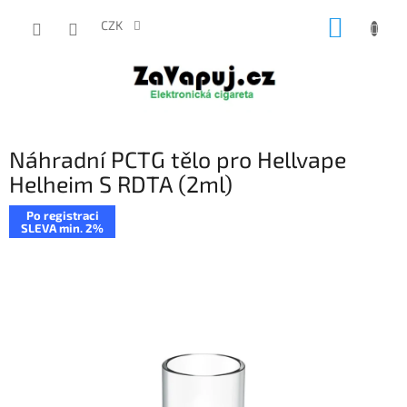
Přejít
NÁKUP
na
CZK
obsah
KOŠÍK
Náhradní PCTG tělo pro Hellvape
Helheim S RDTA (2ml)
Po registraci
SLEVA min. 2%