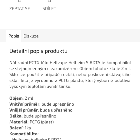
ZEPTAT SE
SDÍLET
Popis
Diskuze
Detailní popis produktu
Náhradní PCTG tělo Hellvape Helheim S RDTA je kompatibilní
se stejnojmenným clearomizérem. Objem tohoto skla je 2 ml.
Sklo lze použít v případě rozbití, nebo poškození stávajícího
skla. Tělo je vyrobeno z PCTG plastu, který výborně odolává
vysokým teplotám uvnitř tanku.
Objem:
2 ml
Vnitřní průměr:
bude upřesněno
Vnější průměr:
bude upřesněno
Délka:
bude upřesněno
Materiál:
PCTG (plast)
Balení:
1ks
Kompatibilita:
- Hellvape Helheim S RDTA